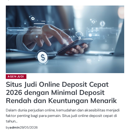
AGEN JUDI
Situs Judi Online Deposit Cepat
2026 dengan Minimal Deposit
Rendah dan Keuntungan Menarik
Dalam dunia perjudian online, kemudahan dan aksesibilitas menjadi
faktor penting bagi para pemain. Situs judi online deposit cepat di
tahun…
by
admin
29/05/2026