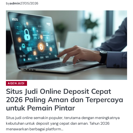
by
admin
27/05/2026
AGEN JUDI
Situs Judi Online Deposit Cepat
2026 Paling Aman dan Terpercaya
untuk Pemain Pintar
Situs judi online semakin populer, terutama dengan meningkatnya
kebutuhan untuk deposit yang cepat dan aman. Tahun 2026
menawarkan berbagai platform…