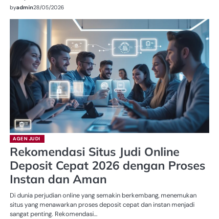
by
admin
28/05/2026
AGEN JUDI
Rekomendasi Situs Judi Online
Deposit Cepat 2026 dengan Proses
Instan dan Aman
Di dunia perjudian online yang semakin berkembang, menemukan
situs yang menawarkan proses deposit cepat dan instan menjadi
sangat penting. Rekomendasi…