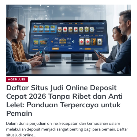
AGEN JUDI
Daftar Situs Judi Online Deposit
Cepat 2026 Tanpa Ribet dan Anti
Lelet: Panduan Terpercaya untuk
Pemain
Dalam dunia perjudian online, kecepatan dan kemudahan dalam
melakukan deposit menjadi sangat penting bagi para pemain. Daftar
situs judi online…