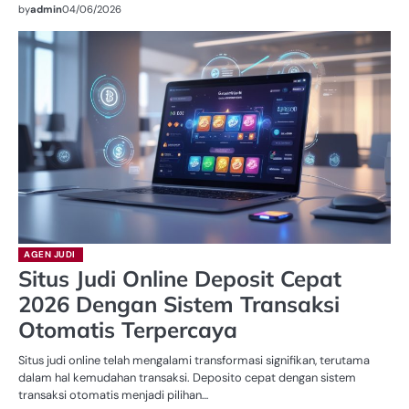
by
admin
04/06/2026
AGEN JUDI
Situs Judi Online Deposit Cepat
2026 Dengan Sistem Transaksi
Otomatis Terpercaya
Situs judi online telah mengalami transformasi signifikan, terutama
dalam hal kemudahan transaksi. Deposito cepat dengan sistem
transaksi otomatis menjadi pilihan…