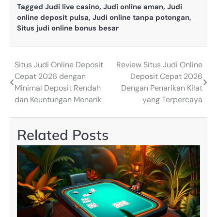
Tagged
Judi live casino
,
Judi online aman
,
Judi
online deposit pulsa
,
Judi online tanpa potongan
,
Situs judi online bonus besar
Situs Judi Online Deposit
Review Situs Judi Online
Post
Cepat 2026 dengan
Deposit Cepat 2026
navigation
Minimal Deposit Rendah
Dengan Penarikan Kilat
dan Keuntungan Menarik
yang Terpercaya
Related Posts