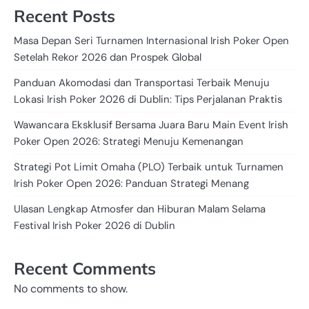
Recent Posts
Masa Depan Seri Turnamen Internasional Irish Poker Open
Setelah Rekor 2026 dan Prospek Global
Panduan Akomodasi dan Transportasi Terbaik Menuju
Lokasi Irish Poker 2026 di Dublin: Tips Perjalanan Praktis
Wawancara Eksklusif Bersama Juara Baru Main Event Irish
Poker Open 2026: Strategi Menuju Kemenangan
Strategi Pot Limit Omaha (PLO) Terbaik untuk Turnamen
Irish Poker Open 2026: Panduan Strategi Menang
Ulasan Lengkap Atmosfer dan Hiburan Malam Selama
Festival Irish Poker 2026 di Dublin
Recent Comments
No comments to show.