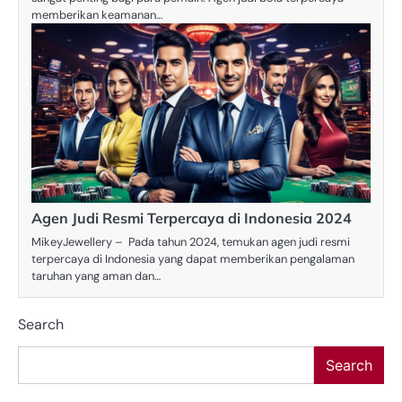
memberikan keamanan…
Agen Judi Resmi Terpercaya di Indonesia 2024
MikeyJewellery – Pada tahun 2024, temukan agen judi resmi
terpercaya di Indonesia yang dapat memberikan pengalaman
taruhan yang aman dan…
Search
Search