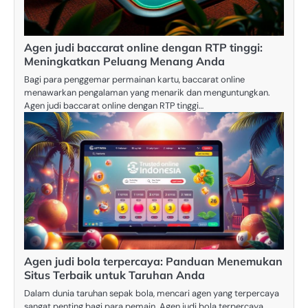
Agen judi baccarat online dengan RTP tinggi:
Meningkatkan Peluang Menang Anda
Bagi para penggemar permainan kartu, baccarat online
menawarkan pengalaman yang menarik dan menguntungkan.
Agen judi baccarat online dengan RTP tinggi…
Agen judi bola terpercaya: Panduan Menemukan
Situs Terbaik untuk Taruhan Anda
Dalam dunia taruhan sepak bola, mencari agen yang terpercaya
sangat penting bagi para pemain. Agen judi bola terpercaya