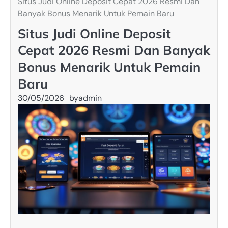
Situs Judi Online Deposit Cepat 2026 Resmi Dan
Banyak Bonus Menarik Untuk Pemain Baru
Situs Judi Online Deposit
Cepat 2026 Resmi Dan Banyak
Bonus Menarik Untuk Pemain
Baru
30/05/2026
by
admin