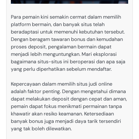
Para pemain kini semakin cermat dalam memilih
platform bermain, dan banyak situs telah
beradaptasi untuk memenuhi kebutuhan tersebut.
Dengan beragam tawaran bonus dan kemudahan
proses deposit, pengalaman bermain dapat
menjadi lebih menguntungkan. Mari eksplorasi
bagaimana situs-situs ini beroperasi dan apa saja
yang perlu diperhatikan sebelum mendaftar.
Kepercayaan dalam memilih situs judi online
adalah faktor penting. Dengan mengetahui dimana
dapat melakukan deposit dengan cepat dan aman,
pemain dapat fokus menikmati permainan tanpa
khawatir akan resiko keamanan. Ketersediaan
banyak bonus juga menjadi daya tarik tersendiri
yang tak boleh dilewatkan.