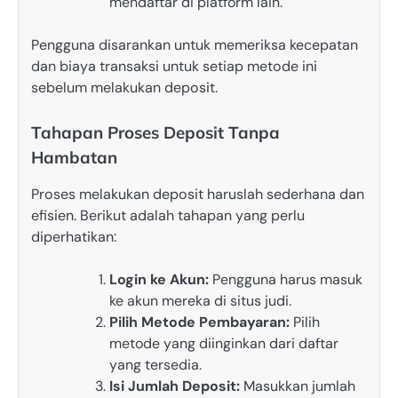
mendaftar di platform lain.
Pengguna disarankan untuk memeriksa kecepatan
dan biaya transaksi untuk setiap metode ini
sebelum melakukan deposit.
Tahapan Proses Deposit Tanpa
Hambatan
Proses melakukan deposit haruslah sederhana dan
efisien. Berikut adalah tahapan yang perlu
diperhatikan:
Login ke Akun:
Pengguna harus masuk
ke akun mereka di situs judi.
Pilih Metode Pembayaran:
Pilih
metode yang diinginkan dari daftar
yang tersedia.
Isi Jumlah Deposit:
Masukkan jumlah