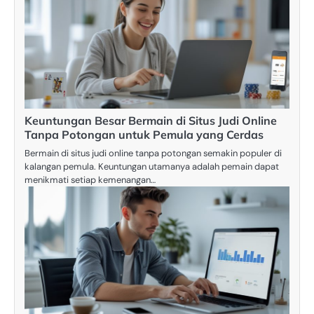
Keuntungan Besar Bermain di Situs Judi Online
Tanpa Potongan untuk Pemula yang Cerdas
Bermain di situs judi online tanpa potongan semakin populer di
kalangan pemula. Keuntungan utamanya adalah pemain dapat
menikmati setiap kemenangan…