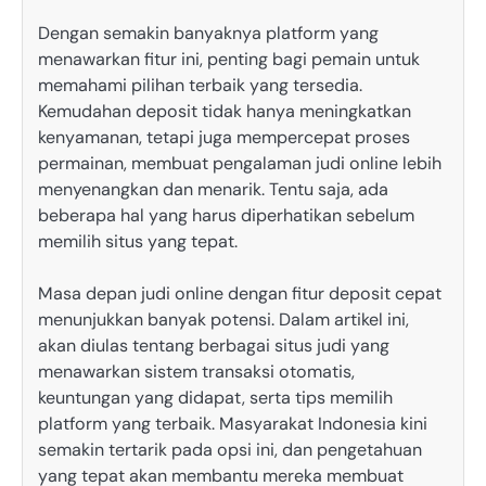
Dengan semakin banyaknya platform yang
menawarkan fitur ini, penting bagi pemain untuk
memahami pilihan terbaik yang tersedia.
Kemudahan deposit tidak hanya meningkatkan
kenyamanan, tetapi juga mempercepat proses
permainan, membuat pengalaman judi online lebih
menyenangkan dan menarik. Tentu saja, ada
beberapa hal yang harus diperhatikan sebelum
memilih situs yang tepat.
Masa depan judi online dengan fitur deposit cepat
menunjukkan banyak potensi. Dalam artikel ini,
akan diulas tentang berbagai situs judi yang
menawarkan sistem transaksi otomatis,
keuntungan yang didapat, serta tips memilih
platform yang terbaik. Masyarakat Indonesia kini
semakin tertarik pada opsi ini, dan pengetahuan
yang tepat akan membantu mereka membuat