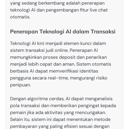
yang sedang berkembang adalah penerapan
teknologi AI dan pengembangan fitur live chat
otomatis.
Penerapan Teknologi AI dalam Transaksi
Teknologi AI kini menjadi elemen kunci dalam
sistem transaksi judi online. Penerapan AI
memungkinkan proses deposit dan penarikan
menjadi lebih cepat dan aman. Sistem otomatis
berbasis AI dapat memverifikasi identitas
pengguna secara real-time, mengurangi risiko
penipuan.
Dengan algoritma cerdas, AI dapat menganalisis
pola transaksi dan memberikan pengingat kepada
pemain jika ada aktivitas yang mencurigakan.
Selain itu, sistem ini dapat menentukan metode
pembayaran yang paling efisien sesuai dengan