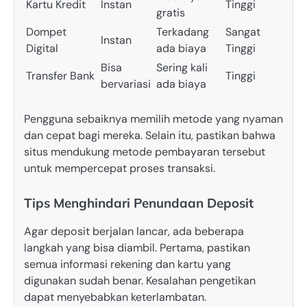
Kartu Kredit
Instan
Tinggi
gratis
Dompet
Terkadang
Sangat
Instan
Digital
ada biaya
Tinggi
Bisa
Sering kali
Transfer Bank
Tinggi
bervariasi
ada biaya
Pengguna sebaiknya memilih metode yang nyaman
dan cepat bagi mereka. Selain itu, pastikan bahwa
situs mendukung metode pembayaran tersebut
untuk mempercepat proses transaksi.
Tips Menghindari Penundaan Deposit
Agar deposit berjalan lancar, ada beberapa
langkah yang bisa diambil. Pertama, pastikan
semua informasi rekening dan kartu yang
digunakan sudah benar. Kesalahan pengetikan
dapat menyebabkan keterlambatan.