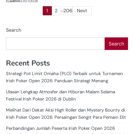
by
admin
27/07/2026
…
Posts
1
2
206
Next
pagination
Search
Search
Recent Posts
Strategi Pot Limit Omaha (PLO) Terbaik untuk Turnamen
Irish Poker Open 2026: Panduan Strategi Menang
Ulasan Lengkap Atmosfer dan Hiburan Malam Selama
Festival Irish Poker 2026 di Dublin
Melihat Dari Dekat Aksi High Roller dan Mystery Bounty di
Irish Poker Open 2026: Persaingan Sengit Para Pemain Elit
Perbandingan Jumlah Peserta Irish Poker Open 2026