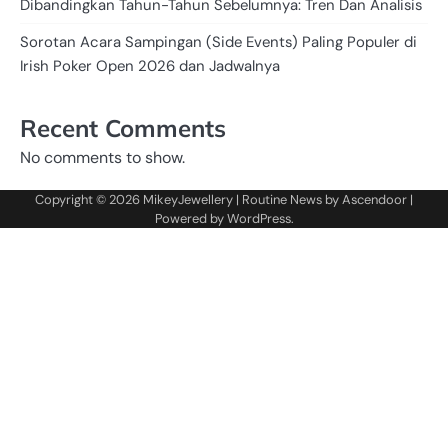
Dibandingkan Tahun-Tahun Sebelumnya: Tren Dan Analisis
Sorotan Acara Sampingan (Side Events) Paling Populer di
Irish Poker Open 2026 dan Jadwalnya
Recent Comments
No comments to show.
Copyright © 2026
MikeyJewellery
| Routine News by
Ascendoor
|
Powered by
WordPress
.