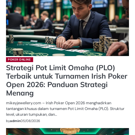
POKER ONLINE
Strategi Pot Limit Omaha (PLO)
Terbaik untuk Turnamen Irish Poker
Open 2026: Panduan Strategi
Menang
mikeyjewellery.com – Irish Poker Open 2026 menghadirkan
tantangan khusus dalam turnamen Pot Limit Omaha (PLO). Struktur
level, ukuran tumpukan, dan…
by
admin
05/08/2026