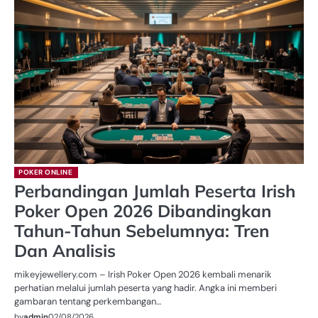
POKER ONLINE
Perbandingan Jumlah Peserta Irish
Poker Open 2026 Dibandingkan
Tahun-Tahun Sebelumnya: Tren
Dan Analisis
mikeyjewellery.com – Irish Poker Open 2026 kembali menarik
perhatian melalui jumlah peserta yang hadir. Angka ini memberi
gambaran tentang perkembangan…
by
admin
02/08/2026