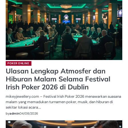
POKER ONLINE
Ulasan Lengkap Atmosfer dan
Hiburan Malam Selama Festival
Irish Poker 2026 di Dublin
mikeyjewellery.com – Festival Irish Poker 2026 menawarkan suasana
malam yang memadukan turnamen poker, musik, dan hiburan di
sekitar lokasi acara.…
by
admin
04/08/2026