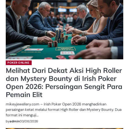
POKER ONLINE
Melihat Dari Dekat Aksi High Roller
dan Mystery Bounty di Irish Poker
Open 2026: Persaingan Sengit Para
Pemain Elit
mikeyjewellery.com – Irish Poker Open 2026 menghadirkan
persaingan ketat melalui format High Roller dan Mystery Bounty. Dua
format ini menguji…
by
admin
03/08/2026