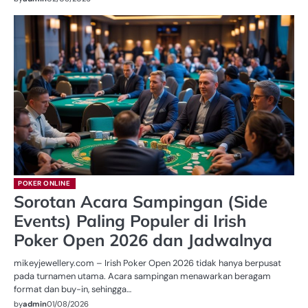
POKER ONLINE
Sorotan Acara Sampingan (Side
Events) Paling Populer di Irish
Poker Open 2026 dan Jadwalnya
mikeyjewellery.com – Irish Poker Open 2026 tidak hanya berpusat
pada turnamen utama. Acara sampingan menawarkan beragam
format dan buy-in, sehingga…
by
admin
01/08/2026