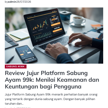
by
admin
28/07/2026
SABUNG AYAM
Review Jujur Platform Sabung
Ayam 99k: Menilai Keamanan dan
Keuntungan bagi Pengguna
Jujur Platform Sabung Ayam 99k menarik perhatian banyak orang
yang tertarik dengan dunia sabung ayam. Dengan banyak pilihan
taruhan dan…