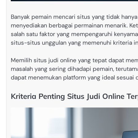
Banyak pemain mencari situs yang tidak hanya
menyediakan berbagai permainan menarik. Ke
salah satu faktor yang mempengaruhi kenyamana
situs-situs unggulan yang memenuhi kriteria in
Memilih situs judi online yang tepat dapat 
masalah yang sering dihadapi pemain, terutama
dapat menemukan platform yang ideal sesuai
Kriteria Penting Situs Judi Online T