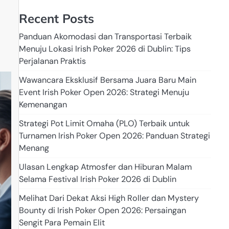
Recent Posts
Panduan Akomodasi dan Transportasi Terbaik
Menuju Lokasi Irish Poker 2026 di Dublin: Tips
Perjalanan Praktis
Wawancara Eksklusif Bersama Juara Baru Main
Event Irish Poker Open 2026: Strategi Menuju
Kemenangan
Strategi Pot Limit Omaha (PLO) Terbaik untuk
Turnamen Irish Poker Open 2026: Panduan Strategi
Menang
Ulasan Lengkap Atmosfer dan Hiburan Malam
Selama Festival Irish Poker 2026 di Dublin
Melihat Dari Dekat Aksi High Roller dan Mystery
Bounty di Irish Poker Open 2026: Persaingan
Sengit Para Pemain Elit