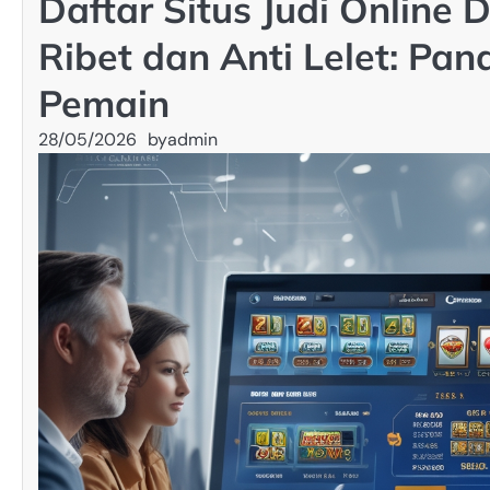
Daftar Situs Judi Online
Ribet dan Anti Lelet: Pa
Pemain
28/05/2026
by
admin