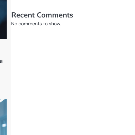
Recent Comments
No comments to show.
a