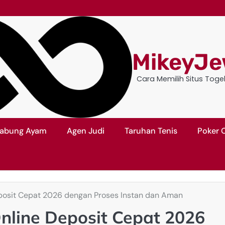
MikeyJe
Cara Memilih Situs Toge
abung Ayam
Agen Judi
Taruhan Tenis
Poker 
eposit Cepat 2026 dengan Proses Instan dan Aman
nline Deposit Cepat 2026