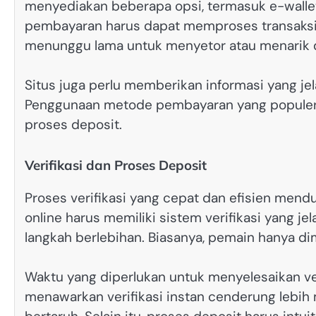
menyediakan beberapa opsi, termasuk e-wallet,
pembayaran harus dapat memproses transaksi 
menunggu lama untuk menyetor atau menarik 
Situs juga perlu memberikan informasi yang j
Penggunaan metode pembayaran yang populer
proses deposit.
Verifikasi dan Proses Deposit
Proses verifikasi yang cepat dan efisien mend
online harus memiliki sistem verifikasi yang j
langkah berlebihan. Biasanya, pemain hanya d
Waktu yang diperlukan untuk menyelesaikan veri
menawarkan verifikasi instan cenderung lebih 