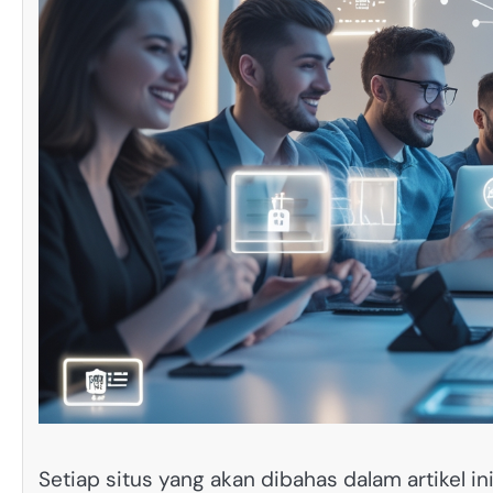
Setiap situs yang akan dibahas dalam artikel ini