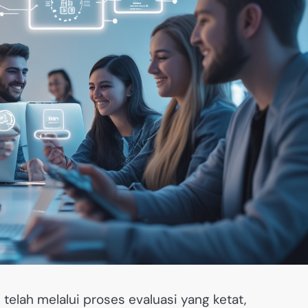
 telah melalui proses evaluasi yang ketat,