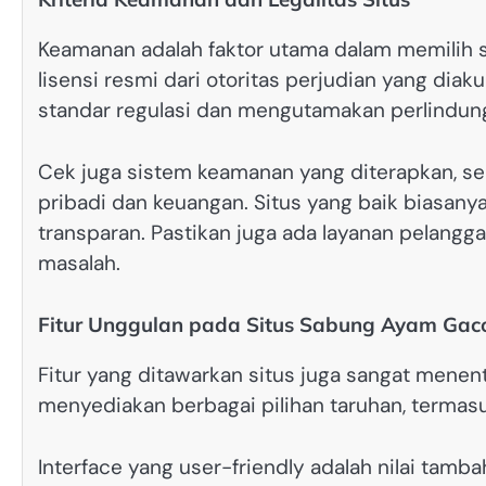
Keamanan adalah faktor utama dalam memilih si
lisensi resmi dari otoritas perjudian yang di
standar regulasi dan mengutamakan perlindu
Cek juga sistem keamanan yang diterapkan, sep
pribadi dan keuangan. Situs yang baik biasany
transparan. Pastikan juga ada layanan pelangg
masalah.
Fitur Unggulan pada Situs Sabung Ayam Gac
Fitur yang ditawarkan situs juga sangat menen
menyediakan berbagai pilihan taruhan, termasu
Interface yang user-friendly adalah nilai tamb