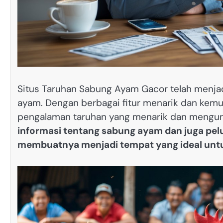
Situs Taruhan Sabung Ayam Gacor telah menjad
ayam. Dengan berbagai fitur menarik dan kemu
pengalaman taruhan yang menarik dan mengu
informasi tentang sabung ayam dan juga pe
membuatnya menjadi tempat yang ideal untu