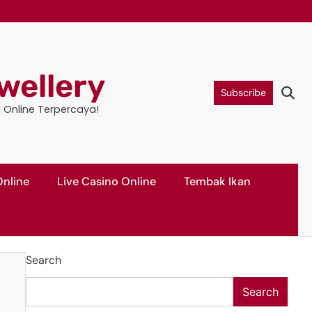
wellery
Subscribe
l Online Terpercaya!
Online
Live Casino Online
Tembak Ikan
Search
Search