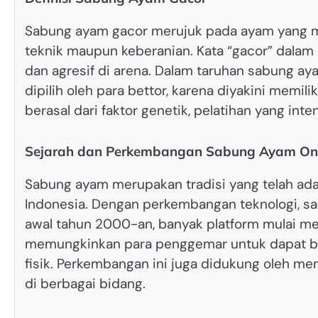
Sabung ayam gacor merujuk pada ayam yang mem
teknik maupun keberanian. Kata “gacor” dalam
dan agresif di arena. Dalam taruhan sabung a
dipilih oleh para bettor, karena diyakini memi
berasal dari faktor genetik, pelatihan yang inte
Sejarah dan Perkembangan Sabung Ayam On
Sabung ayam merupakan tradisi yang telah ada
Indonesia. Dengan perkembangan teknologi, sab
awal tahun 2000-an, banyak platform mulai men
memungkinkan para penggemar untuk dapat bert
fisik. Perkembangan ini juga didukung oleh me
di berbagai bidang.