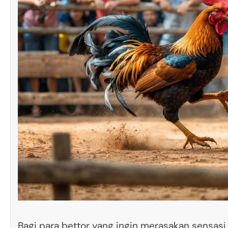
Bagi para bettor yang ingin merasakan sensasi 