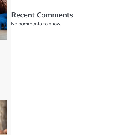
Recent Comments
No comments to show.