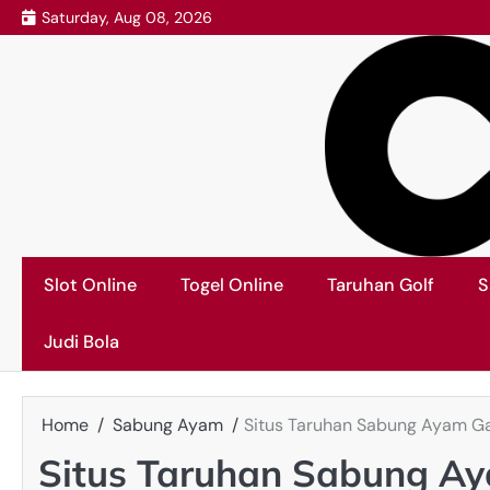
Skip
Saturday, Aug 08, 2026
to
content
Slot Online
Togel Online
Taruhan Golf
S
Judi Bola
Home
Sabung Ayam
Situs Taruhan Sabung Ayam G
Situs Taruhan Sabung A