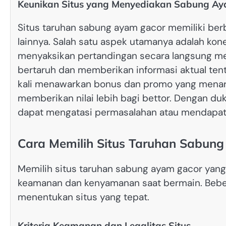
Keunikan Situs yang Menyediakan Sabung A
Situs taruhan sabung ayam gacor memiliki ber
lainnya. Salah satu aspek utamanya adalah kon
menyaksikan pertandingan secara langsung mel
bertaruh dan memberikan informasi aktual tenta
kali menawarkan bonus dan promo yang menari
memberikan nilai lebih bagi bettor. Dengan du
dapat mengatasi permasalahan atau mendapat
Cara Memilih Situs Taruhan Sabun
Memilih situs taruhan sabung ayam gacor yan
keamanan dan kenyamanan saat bermain. Bebe
menentukan situs yang tepat.
Kriteria Keamanan dan Legalitas Situs