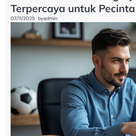
Terpercaya untuk Pecint
07/11/2025
by
admin