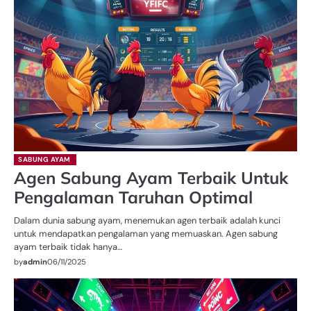
SABUNG AYAM
Agen Sabung Ayam Terbaik Untuk
Pengalaman Taruhan Optimal
Dalam dunia sabung ayam, menemukan agen terbaik adalah kunci
untuk mendapatkan pengalaman yang memuaskan. Agen sabung
ayam terbaik tidak hanya…
by
admin
06/11/2025