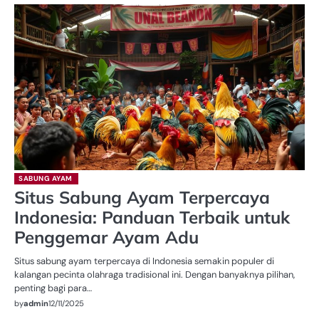
SABUNG AYAM
Situs Sabung Ayam Terpercaya
Indonesia: Panduan Terbaik untuk
Penggemar Ayam Adu
Situs sabung ayam terpercaya di Indonesia semakin populer di
kalangan pecinta olahraga tradisional ini. Dengan banyaknya pilihan,
penting bagi para…
by
admin
12/11/2025