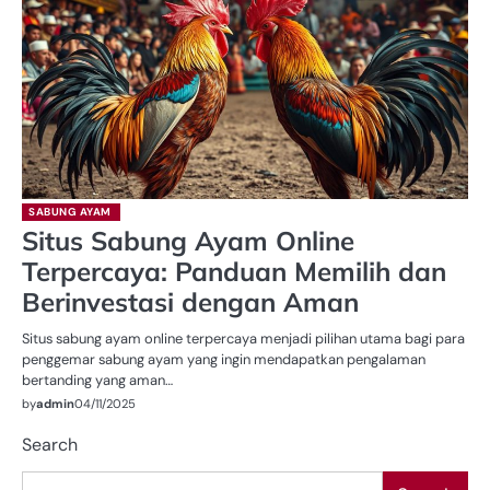
SABUNG AYAM
Situs Sabung Ayam Online
Terpercaya: Panduan Memilih dan
Berinvestasi dengan Aman
Situs sabung ayam online terpercaya menjadi pilihan utama bagi para
penggemar sabung ayam yang ingin mendapatkan pengalaman
bertanding yang aman…
by
admin
04/11/2025
Search