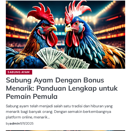
SABUNG AYAM
Sabung Ayam Dengan Bonus
Menarik: Panduan Lengkap untuk
Pemain Pemula
Sabung ayam telah menjadi salah satu tradisi dan hiburan yang
menarik bagi banyak orang. Dengan semakin berkembangnya
platform online, menarik…
by
admin
11/11/2025