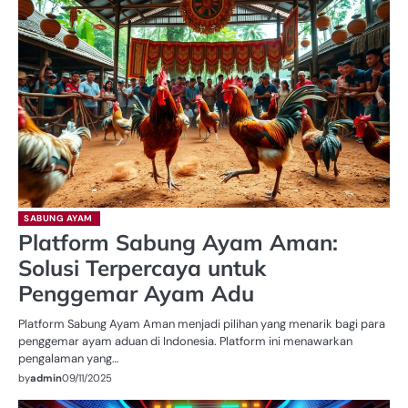
SABUNG AYAM
Platform Sabung Ayam Aman:
Solusi Terpercaya untuk
Penggemar Ayam Adu
Platform Sabung Ayam Aman menjadi pilihan yang menarik bagi para
penggemar ayam aduan di Indonesia. Platform ini menawarkan
pengalaman yang…
by
admin
09/11/2025