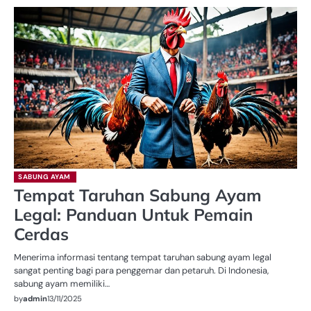
SABUNG AYAM
Tempat Taruhan Sabung Ayam
Legal: Panduan Untuk Pemain
Cerdas
Menerima informasi tentang tempat taruhan sabung ayam legal
sangat penting bagi para penggemar dan petaruh. Di Indonesia,
sabung ayam memiliki…
by
admin
13/11/2025