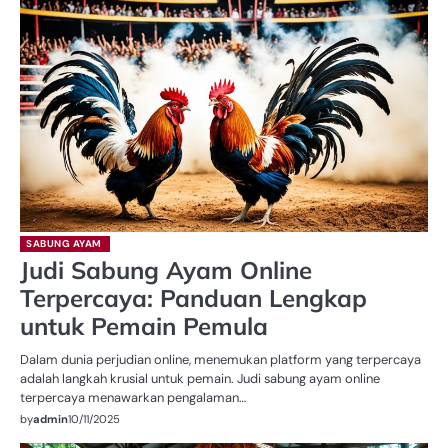
SABUNG AYAM
Judi Sabung Ayam Online
Terpercaya: Panduan Lengkap
untuk Pemain Pemula
Dalam dunia perjudian online, menemukan platform yang terpercaya
adalah langkah krusial untuk pemain. Judi sabung ayam online
terpercaya menawarkan pengalaman…
by
admin
10/11/2025