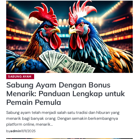
SABUNG AYAM
Sabung Ayam Dengan Bonus
Menarik: Panduan Lengkap untuk
Pemain Pemula
Sabung ayam telah menjadi salah satu tradisi dan hiburan yang
menarik bagi banyak orang. Dengan semakin berkembangnya
platform online, menarik…
by
admin
11/11/2025