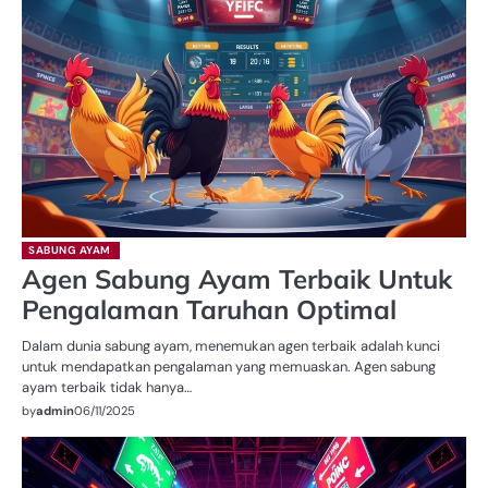
SABUNG AYAM
Agen Sabung Ayam Terbaik Untuk
Pengalaman Taruhan Optimal
Dalam dunia sabung ayam, menemukan agen terbaik adalah kunci
untuk mendapatkan pengalaman yang memuaskan. Agen sabung
ayam terbaik tidak hanya…
by
admin
06/11/2025