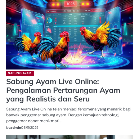
SABUNG AYAM
Sabung Ayam Live Online:
Pengalaman Pertarungan Ayam
yang Realistis dan Seru
Sabung Ayam Live Online telah menjadi fenomena yang menarik bagi
banyak penggemar sabung ayam. Dengan kemajuan teknologi,
penggemar dapat menikmati…
by
admin
08/11/2025