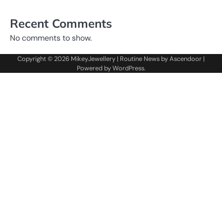
Recent Comments
No comments to show.
Copyright © 2026
MikeyJewellery
| Routine News by
Ascendoor
|
Powered by
WordPress
.