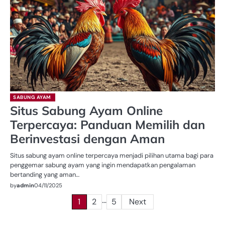
SABUNG AYAM
Situs Sabung Ayam Online
Terpercaya: Panduan Memilih dan
Berinvestasi dengan Aman
Situs sabung ayam online terpercaya menjadi pilihan utama bagi para
penggemar sabung ayam yang ingin mendapatkan pengalaman
bertanding yang aman…
by
admin
04/11/2025
…
Posts
1
2
5
Next
pagination