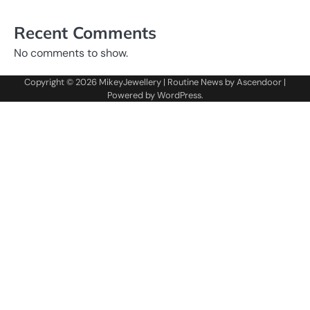
Recent Comments
No comments to show.
Copyright © 2026
MikeyJewellery
| Routine News by
Ascendoor
|
Powered by
WordPress
.