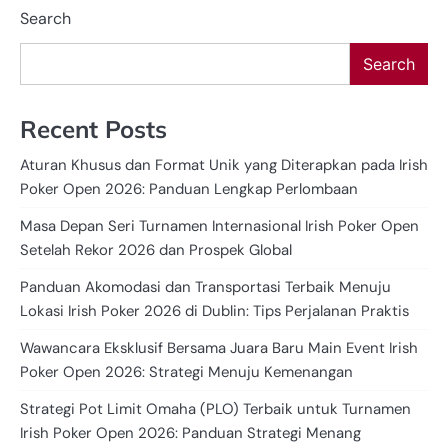
Search
Search
Recent Posts
Aturan Khusus dan Format Unik yang Diterapkan pada Irish
Poker Open 2026: Panduan Lengkap Perlombaan
Masa Depan Seri Turnamen Internasional Irish Poker Open
Setelah Rekor 2026 dan Prospek Global
Panduan Akomodasi dan Transportasi Terbaik Menuju
Lokasi Irish Poker 2026 di Dublin: Tips Perjalanan Praktis
Wawancara Eksklusif Bersama Juara Baru Main Event Irish
Poker Open 2026: Strategi Menuju Kemenangan
Strategi Pot Limit Omaha (PLO) Terbaik untuk Turnamen
Irish Poker Open 2026: Panduan Strategi Menang