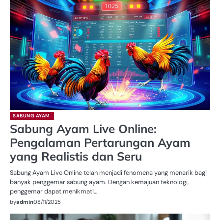
SABUNG AYAM
Sabung Ayam Live Online:
Pengalaman Pertarungan Ayam
yang Realistis dan Seru
Sabung Ayam Live Online telah menjadi fenomena yang menarik bagi
banyak penggemar sabung ayam. Dengan kemajuan teknologi,
penggemar dapat menikmati…
by
admin
08/11/2025