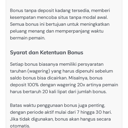
Bonus tanpa deposit kadang tersedia, memberi
kesempatan mencoba situs tanpa modal awal.
Semua bonus ini bertujuan untuk meningkatkan
peluang menang dan memperpanjang waktu
bermain pemain.
Syarat dan Ketentuan Bonus
Setiap bonus biasanya memiliki persyaratan
taruhan (wagering) yang harus dipenuhi sebelum
saldo bonus bisa dicairkan. Misalnya, bonus
deposit 100% dengan wagering 20x artinya pemain
harus bertaruh 20 kali lipat dari jumlah bonus.
Batas waktu penggunaan bonus juga penting,
dengan periode aktif mulai dari 7 hingga 30 hari.
Jika tidak digunakan, bonus akan hangus secara
otomatis.