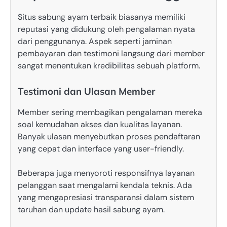
Situs sabung ayam terbaik biasanya memiliki
reputasi yang didukung oleh pengalaman nyata
dari penggunanya. Aspek seperti jaminan
pembayaran dan testimoni langsung dari member
sangat menentukan kredibilitas sebuah platform.
Testimoni dan Ulasan Member
Member sering membagikan pengalaman mereka
soal kemudahan akses dan kualitas layanan.
Banyak ulasan menyebutkan proses pendaftaran
yang cepat dan interface yang user-friendly.
Beberapa juga menyoroti responsifnya layanan
pelanggan saat mengalami kendala teknis. Ada
yang mengapresiasi transparansi dalam sistem
taruhan dan update hasil sabung ayam.