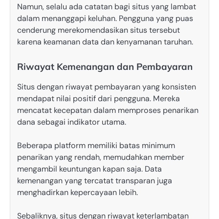
Namun, selalu ada catatan bagi situs yang lambat
dalam menanggapi keluhan. Pengguna yang puas
cenderung merekomendasikan situs tersebut
karena keamanan data dan kenyamanan taruhan.
Riwayat Kemenangan dan Pembayaran
Situs dengan riwayat pembayaran yang konsisten
mendapat nilai positif dari pengguna. Mereka
mencatat kecepatan dalam memproses penarikan
dana sebagai indikator utama.
Beberapa platform memiliki batas minimum
penarikan yang rendah, memudahkan member
mengambil keuntungan kapan saja. Data
kemenangan yang tercatat transparan juga
menghadirkan kepercayaan lebih.
Sebaliknya, situs dengan riwayat keterlambatan