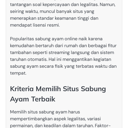
tantangan soal kepercayaan dan legalitas. Namun,
seiring waktu, muncul banyak situs yang
menerapkan standar keamanan tinggi dan
mendapat lisensi resmi.
Popularitas sabung ayam online naik karena
kemudahan bertaruh dari rumah dan berbagai fitur
tambahan seperti streaming langsung dan sistem
taruhan otomatis. Hal ini menggantikan kegiatan
sabung ayam secara fisik yang terbatas waktu dan
tempat.
Kriteria Memilih Situs Sabung
Ayam Terbaik
Memilih situs sabung ayam harus
mempertimbangkan aspek legalitas, variasi
permainan, dan keadilan dalam taruhan. Faktor-