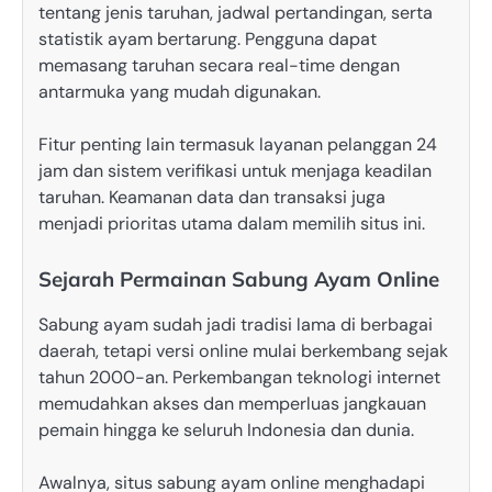
tentang jenis taruhan, jadwal pertandingan, serta
statistik ayam bertarung. Pengguna dapat
memasang taruhan secara real-time dengan
antarmuka yang mudah digunakan.
Fitur penting lain termasuk layanan pelanggan 24
jam dan sistem verifikasi untuk menjaga keadilan
taruhan. Keamanan data dan transaksi juga
menjadi prioritas utama dalam memilih situs ini.
Sejarah Permainan Sabung Ayam Online
Sabung ayam sudah jadi tradisi lama di berbagai
daerah, tetapi versi online mulai berkembang sejak
tahun 2000-an. Perkembangan teknologi internet
memudahkan akses dan memperluas jangkauan
pemain hingga ke seluruh Indonesia dan dunia.
Awalnya, situs sabung ayam online menghadapi