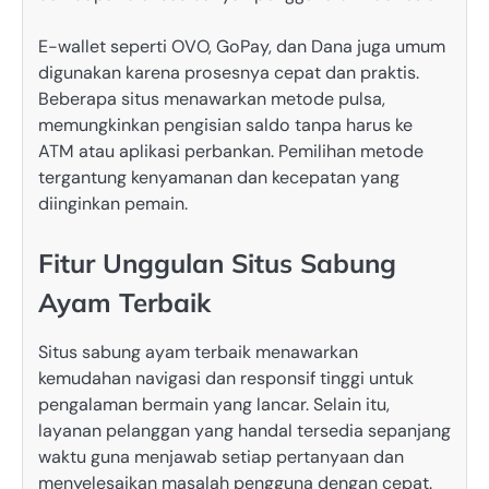
E-wallet seperti OVO, GoPay, dan Dana juga umum
digunakan karena prosesnya cepat dan praktis.
Beberapa situs menawarkan metode pulsa,
memungkinkan pengisian saldo tanpa harus ke
ATM atau aplikasi perbankan. Pemilihan metode
tergantung kenyamanan dan kecepatan yang
diinginkan pemain.
Fitur Unggulan Situs Sabung
Ayam Terbaik
Situs sabung ayam terbaik menawarkan
kemudahan navigasi dan responsif tinggi untuk
pengalaman bermain yang lancar. Selain itu,
layanan pelanggan yang handal tersedia sepanjang
waktu guna menjawab setiap pertanyaan dan
menyelesaikan masalah pengguna dengan cepat.