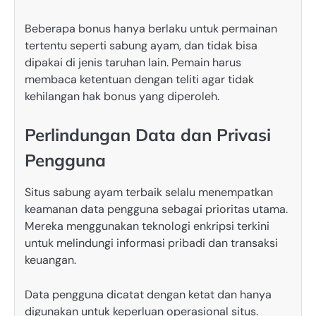
Beberapa bonus hanya berlaku untuk permainan
tertentu seperti sabung ayam, dan tidak bisa
dipakai di jenis taruhan lain. Pemain harus
membaca ketentuan dengan teliti agar tidak
kehilangan hak bonus yang diperoleh.
Perlindungan Data dan Privasi
Pengguna
Situs sabung ayam terbaik selalu menempatkan
keamanan data pengguna sebagai prioritas utama.
Mereka menggunakan teknologi enkripsi terkini
untuk melindungi informasi pribadi dan transaksi
keuangan.
Data pengguna dicatat dengan ketat dan hanya
digunakan untuk keperluan operasional situs.