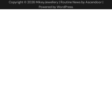
Copyright © 2026
MikeyJewellery
| Routine News by
Ascendoor
|
Powered by
WordPress
.