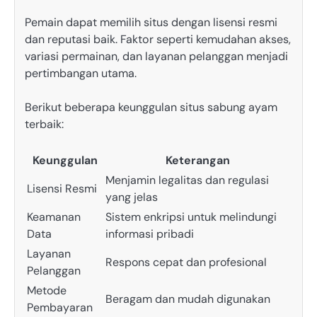
Pemain dapat memilih situs dengan lisensi resmi
dan reputasi baik. Faktor seperti kemudahan akses,
variasi permainan, dan layanan pelanggan menjadi
pertimbangan utama.
Berikut beberapa keunggulan situs sabung ayam
terbaik:
Keunggulan
Keterangan
Menjamin legalitas dan regulasi
Lisensi Resmi
yang jelas
Keamanan
Sistem enkripsi untuk melindungi
Data
informasi pribadi
Layanan
Respons cepat dan profesional
Pelanggan
Metode
Beragam dan mudah digunakan
Pembayaran