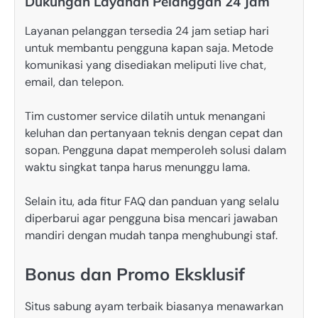
Dukungan Layanan Pelanggan 24 Jam
Layanan pelanggan tersedia 24 jam setiap hari
untuk membantu pengguna kapan saja. Metode
komunikasi yang disediakan meliputi live chat,
email, dan telepon.
Tim customer service dilatih untuk menangani
keluhan dan pertanyaan teknis dengan cepat dan
sopan. Pengguna dapat memperoleh solusi dalam
waktu singkat tanpa harus menunggu lama.
Selain itu, ada fitur FAQ dan panduan yang selalu
diperbarui agar pengguna bisa mencari jawaban
mandiri dengan mudah tanpa menghubungi staf.
Bonus dan Promo Eksklusif
Situs sabung ayam terbaik biasanya menawarkan