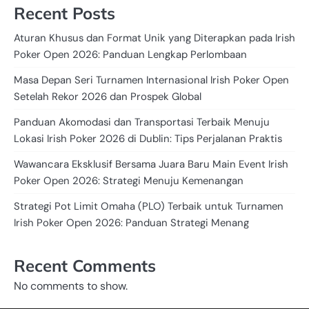
Recent Posts
Aturan Khusus dan Format Unik yang Diterapkan pada Irish
Poker Open 2026: Panduan Lengkap Perlombaan
Masa Depan Seri Turnamen Internasional Irish Poker Open
Setelah Rekor 2026 dan Prospek Global
Panduan Akomodasi dan Transportasi Terbaik Menuju
Lokasi Irish Poker 2026 di Dublin: Tips Perjalanan Praktis
Wawancara Eksklusif Bersama Juara Baru Main Event Irish
Poker Open 2026: Strategi Menuju Kemenangan
Strategi Pot Limit Omaha (PLO) Terbaik untuk Turnamen
Irish Poker Open 2026: Panduan Strategi Menang
Recent Comments
No comments to show.