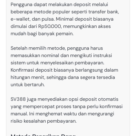
Pengguna dapat melakukan deposit melalui
beberapa metode populer seperti transfer bank,
e-wallet, dan pulsa. Minimal deposit biasanya
dimulai dari Rp50.000, memungkinkan akses
mudah bagi banyak pemain.
Setelah memilih metode, pengguna harus
memasukkan nominal dan mengikuti instruksi
sistem untuk menyelesaikan pembayaran.
Konfirmasi deposit biasanya berlangsung dalam
hitungan menit, sehingga dana segera tersedia
untuk bertaruh.
SV388 juga menyediakan opsi deposit otomatis
yang mempercepat proses tanpa perlu konfirmasi
manual. Ini menghemat waktu dan mengurangi
risiko kesalahan pembayaran.