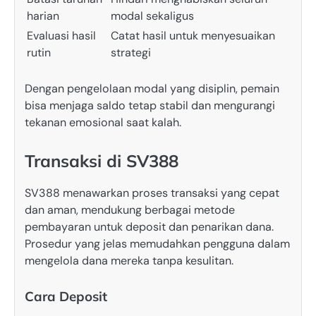
harian
modal sekaligus
Evaluasi hasil
Catat hasil untuk menyesuaikan
rutin
strategi
Dengan pengelolaan modal yang disiplin, pemain
bisa menjaga saldo tetap stabil dan mengurangi
tekanan emosional saat kalah.
Transaksi di SV388
SV388 menawarkan proses transaksi yang cepat
dan aman, mendukung berbagai metode
pembayaran untuk deposit dan penarikan dana.
Prosedur yang jelas memudahkan pengguna dalam
mengelola dana mereka tanpa kesulitan.
Cara Deposit