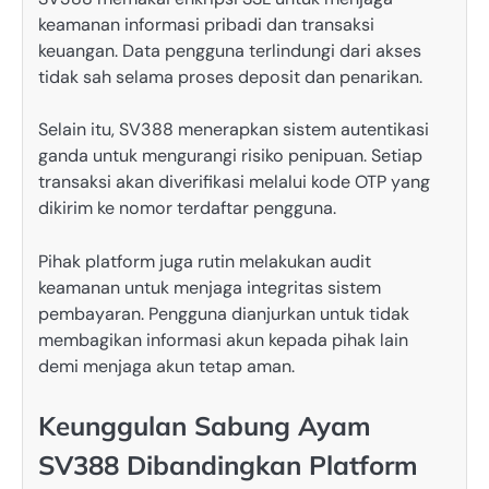
keamanan informasi pribadi dan transaksi
keuangan. Data pengguna terlindungi dari akses
tidak sah selama proses deposit dan penarikan.
Selain itu, SV388 menerapkan sistem autentikasi
ganda untuk mengurangi risiko penipuan. Setiap
transaksi akan diverifikasi melalui kode OTP yang
dikirim ke nomor terdaftar pengguna.
Pihak platform juga rutin melakukan audit
keamanan untuk menjaga integritas sistem
pembayaran. Pengguna dianjurkan untuk tidak
membagikan informasi akun kepada pihak lain
demi menjaga akun tetap aman.
Keunggulan Sabung Ayam
SV388 Dibandingkan Platform