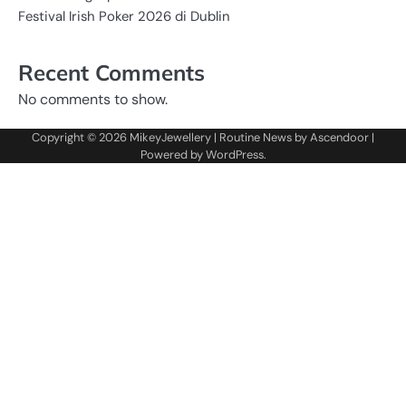
Festival Irish Poker 2026 di Dublin
Recent Comments
No comments to show.
Copyright © 2026
MikeyJewellery
| Routine News by
Ascendoor
|
Powered by
WordPress
.