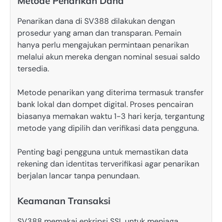
Metode Penarikan Dana
Penarikan dana di SV388 dilakukan dengan
prosedur yang aman dan transparan. Pemain
hanya perlu mengajukan permintaan penarikan
melalui akun mereka dengan nominal sesuai saldo
tersedia.
Metode penarikan yang diterima termasuk transfer
bank lokal dan dompet digital. Proses pencairan
biasanya memakan waktu 1-3 hari kerja, tergantung
metode yang dipilih dan verifikasi data pengguna.
Penting bagi pengguna untuk memastikan data
rekening dan identitas terverifikasi agar penarikan
berjalan lancar tanpa penundaan.
Keamanan Transaksi
SV388 memakai enkripsi SSL untuk menjaga