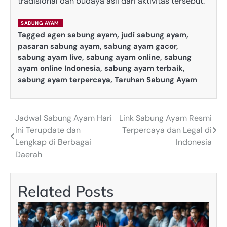
tradisional dan budaya asli dari aktivitas tersebut.
SABUNG AYAM
Tagged
agen sabung ayam
,
judi sabung ayam
,
pasaran sabung ayam
,
sabung ayam gacor
,
sabung ayam live
,
sabung ayam online
,
sabung
ayam online Indonesia
,
sabung ayam terbaik
,
sabung ayam terpercaya
,
Taruhan Sabung Ayam
Jadwal Sabung Ayam Hari
Link Sabung Ayam Resmi
Post
Ini Terupdate dan
Terpercaya dan Legal di
navigation
Lengkap di Berbagai
Indonesia
Daerah
Related Posts