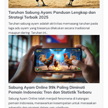
Taruhan Sabung Ayam: Panduan Lengkap dan
Strategi Terbaik 2025
Taruhan sabung ayam adalah aktivitas memasang taruhan pada
laga adu ayam yang biasanya dilakukan secara tradisional
maupun daring. Taruhan ini…
Sabung Ayam Online 99k Paling Diminati
Pemain Indonesia: Tren dan Statistik Terbaru
Sabung Ayam Online telah menjadi fenomena di kalangan
pemain Indonesia, menawarkan kesempatan untuk merasakan
adrenalin dan strategi dalam satu platform.…