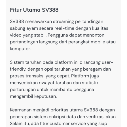
Fitur Utama SV388
SV388 menawarkan streaming pertandingan
sabung ayam secara real-time dengan kualitas
video yang stabil. Pengguna dapat menonton
pertandingan langsung dari perangkat mobile atau
komputer.
Sistem taruhan pada platform ini dirancang user-
friendly, dengan opsi taruhan yang beragam dan
proses transaksi yang cepat. Platform juga
menyediakan riwayat taruhan dan statistik
pertarungan untuk membantu pengguna
mengambil keputusan.
Keamanan menjadi prioritas utama SV388 dengan
penerapan sistem enkripsi data dan verifikasi akun.
Selain itu, ada fitur customer service yang siap