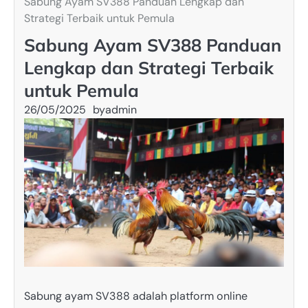
Sabung Ayam SV388 Panduan Lengkap dan
Strategi Terbaik untuk Pemula
Sabung Ayam SV388 Panduan
Lengkap dan Strategi Terbaik
untuk Pemula
26/05/2025
by
admin
Sabung ayam SV388 adalah platform online