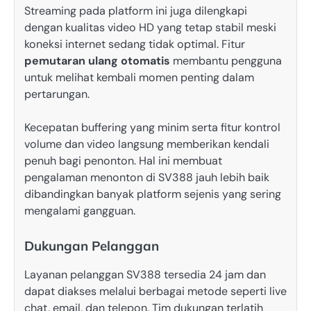
Streaming pada platform ini juga dilengkapi
dengan kualitas video HD yang tetap stabil meski
koneksi internet sedang tidak optimal. Fitur
pemutaran ulang otomatis
membantu pengguna
untuk melihat kembali momen penting dalam
pertarungan.
Kecepatan buffering yang minim serta fitur kontrol
volume dan video langsung memberikan kendali
penuh bagi penonton. Hal ini membuat
pengalaman menonton di SV388 jauh lebih baik
dibandingkan banyak platform sejenis yang sering
mengalami gangguan.
Dukungan Pelanggan
Layanan pelanggan SV388 tersedia 24 jam dan
dapat diakses melalui berbagai metode seperti live
chat, email, dan telepon. Tim dukungan terlatih