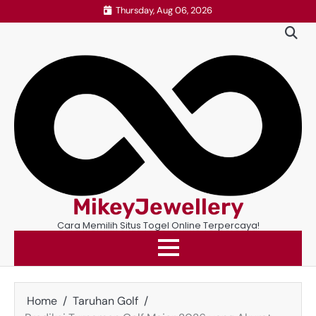
Skip
Thursday, Aug 06, 2026
to
content
MikeyJewellery
Cara Memilih Situs Togel Online Terpercaya!
Home
Taruhan Golf