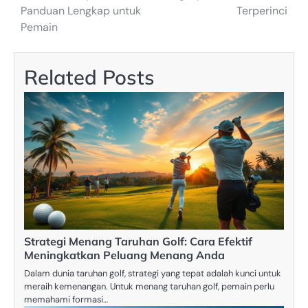
Panduan Lengkap untuk
Terperinci
Pemain
Related Posts
Strategi Menang Taruhan Golf: Cara Efektif
Meningkatkan Peluang Menang Anda
Dalam dunia taruhan golf, strategi yang tepat adalah kunci untuk
meraih kemenangan. Untuk menang taruhan golf, pemain perlu
memahami formasi…