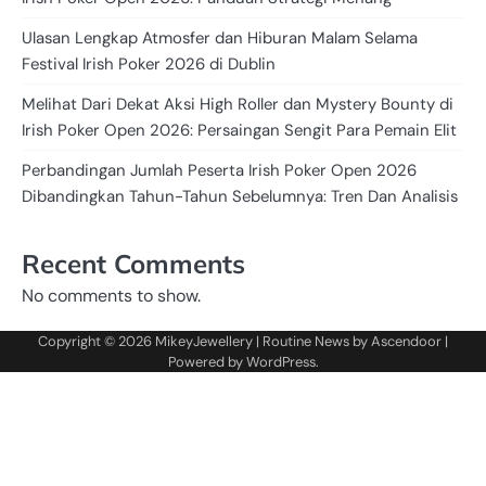
Ulasan Lengkap Atmosfer dan Hiburan Malam Selama
Festival Irish Poker 2026 di Dublin
Melihat Dari Dekat Aksi High Roller dan Mystery Bounty di
Irish Poker Open 2026: Persaingan Sengit Para Pemain Elit
Perbandingan Jumlah Peserta Irish Poker Open 2026
Dibandingkan Tahun-Tahun Sebelumnya: Tren Dan Analisis
Recent Comments
No comments to show.
Copyright © 2026
MikeyJewellery
| Routine News by
Ascendoor
|
Powered by
WordPress
.