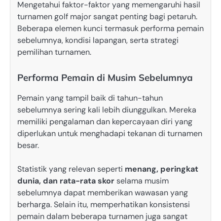
Mengetahui faktor-faktor yang memengaruhi hasil
turnamen golf major sangat penting bagi petaruh.
Beberapa elemen kunci termasuk performa pemain
sebelumnya, kondisi lapangan, serta strategi
pemilihan turnamen.
Performa Pemain di Musim Sebelumnya
Pemain yang tampil baik di tahun-tahun
sebelumnya sering kali lebih diunggulkan. Mereka
memiliki pengalaman dan kepercayaan diri yang
diperlukan untuk menghadapi tekanan di turnamen
besar.
Statistik yang relevan seperti
menang, peringkat
dunia, dan rata-rata skor
selama musim
sebelumnya dapat memberikan wawasan yang
berharga. Selain itu, memperhatikan konsistensi
pemain dalam beberapa turnamen juga sangat