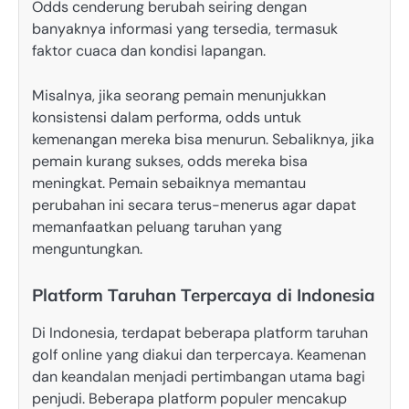
Odds cenderung berubah seiring dengan
banyaknya informasi yang tersedia, termasuk
faktor cuaca dan kondisi lapangan.
Misalnya, jika seorang pemain menunjukkan
konsistensi dalam performa, odds untuk
kemenangan mereka bisa menurun. Sebaliknya, jika
pemain kurang sukses, odds mereka bisa
meningkat. Pemain sebaiknya memantau
perubahan ini secara terus-menerus agar dapat
memanfaatkan peluang taruhan yang
menguntungkan.
Platform Taruhan Terpercaya di Indonesia
Di Indonesia, terdapat beberapa platform taruhan
golf online yang diakui dan terpercaya. Keamenan
dan keandalan menjadi pertimbangan utama bagi
penjudi. Beberapa platform populer mencakup