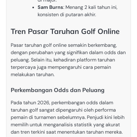
Sam Burns
: Menang 2 kali tahun ini,
konsisten di putaran akhir.
Tren Pasar Taruhan Golf Online
Pasar taruhan golf online semakin berkembang,
dengan perubahan yang signifikan dalam odds dan
peluang. Selain itu, kehadiran platform taruhan
terpercaya juga mempengaruhi cara pemain
melakukan taruhan.
Perkembangan Odds dan Peluang
Pada tahun 2026, perkembangan odds dalam
taruhan golf sangat dipengaruhi oleh performa
pemain di turnamen sebelumnya. Penjudi kini lebih
memilih untuk menganalisis statistik yang akurat
dan tren terkini saat menentukan taruhan mereka.