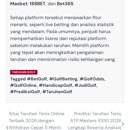
Maxbet
,
188BET
, dan
Bet365
.
Setiap platform tersebut menawarkan fitur
menarik, seperti live betting dan analisis statistik
yang mendalam. Pada umumnya, penjudi harus
memperhatikan lisensi dan reputasi platform
sebelum melakukan taruhan. Memilih platform
yang tepat akan meningkatkan pengalaman
taruhan dan meminimalisir risiko kehilangan uang.
TARUHAN GOLF
Tagged
#BetGolf
,
#GolfBetting
,
#GolfOdds
,
#GolfOnline
,
#HandicapGolf
,
#JudiGolf
,
#PrediksiGolf
,
#TaruhanGolf
Situs Taruhan Tenis Online
Prediksi Taruhan Tenis
Post
Terbaik 2026 dengan
ATP Masters 1000 2026
navigation
Withdraw Cepat 5 Menit:
Lengkap Beserta Analisis