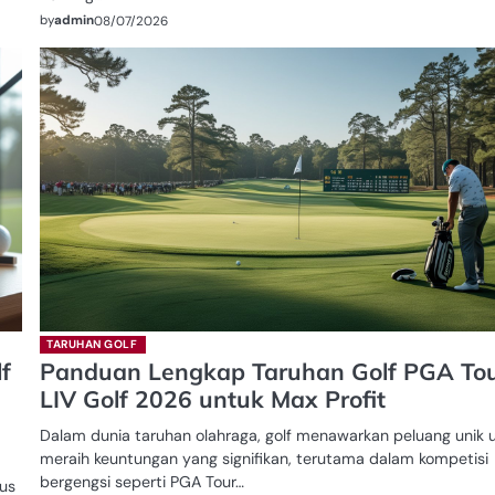
by
admin
08/07/2026
TARUHAN GOLF
f
Panduan Lengkap Taruhan Golf PGA Tou
LIV Golf 2026 untuk Max Profit
Dalam dunia taruhan olahraga, golf menawarkan peluang unik 
meraih keuntungan yang signifikan, terutama dalam kompetisi
bergengsi seperti PGA Tour…
us