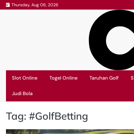
Skip
Thursday, Aug 06, 2026
to
content
Slot Online
Togel Online
Taruhan Golf
S
Judi Bola
Tag:
#GolfBetting