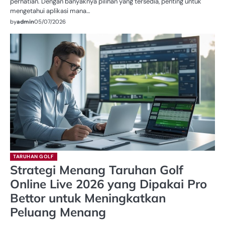
perhatian. Dengan banyaknya pilihan yang tersedia, penting untuk
mengetahui aplikasi mana…
by
admin
05/07/2026
TARUHAN GOLF
Strategi Menang Taruhan Golf
Online Live 2026 yang Dipakai Pro
Bettor untuk Meningkatkan
Peluang Menang