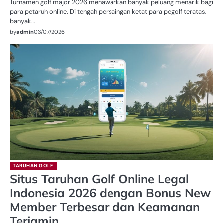
Turnamen golf major 2026 menawarkan banyak peluang menarik bagi
para petaruh online. Di tengah persaingan ketat para pegolf teratas,
banyak…
by
admin
03/07/2026
TARUHAN GOLF
Situs Taruhan Golf Online Legal
Indonesia 2026 dengan Bonus New
Member Terbesar dan Keamanan
Terjamin