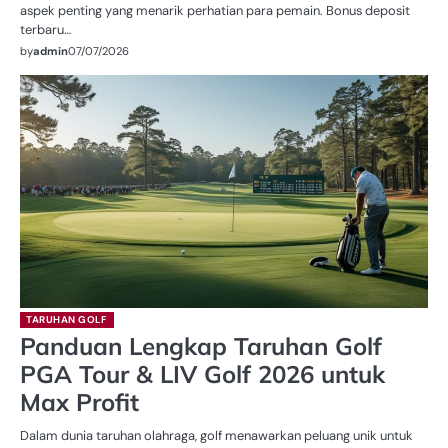
aspek penting yang menarik perhatian para pemain. Bonus deposit
terbaru…
by
admin
07/07/2026
TARUHAN GOLF
Panduan Lengkap Taruhan Golf
PGA Tour & LIV Golf 2026 untuk
Max Profit
Dalam dunia taruhan olahraga, golf menawarkan peluang unik untuk