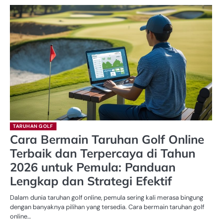
TARUHAN GOLF
Cara Bermain Taruhan Golf Online
Terbaik dan Terpercaya di Tahun
2026 untuk Pemula: Panduan
Lengkap dan Strategi Efektif
Dalam dunia taruhan golf online, pemula sering kali merasa bingung
dengan banyaknya pilihan yang tersedia. Cara bermain taruhan golf
online…