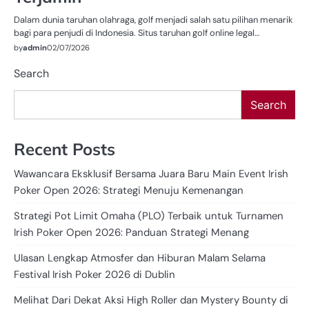
Dalam dunia taruhan olahraga, golf menjadi salah satu pilihan menarik
bagi para penjudi di Indonesia. Situs taruhan golf online legal…
by
admin
02/07/2026
Search
Search
Recent Posts
Wawancara Eksklusif Bersama Juara Baru Main Event Irish
Poker Open 2026: Strategi Menuju Kemenangan
Strategi Pot Limit Omaha (PLO) Terbaik untuk Turnamen
Irish Poker Open 2026: Panduan Strategi Menang
Ulasan Lengkap Atmosfer dan Hiburan Malam Selama
Festival Irish Poker 2026 di Dublin
Melihat Dari Dekat Aksi High Roller dan Mystery Bounty di