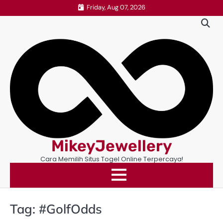
Skip
Friday, Aug 07, 2026
to
content
MikeyJewellery
Cara Memilih Situs Togel Online Terpercaya!
Tag:
#GolfOdds