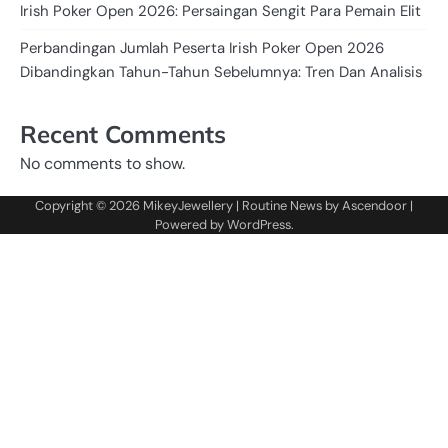
Irish Poker Open 2026: Persaingan Sengit Para Pemain Elit
Perbandingan Jumlah Peserta Irish Poker Open 2026
Dibandingkan Tahun-Tahun Sebelumnya: Tren Dan Analisis
Recent Comments
No comments to show.
Copyright © 2026
MikeyJewellery
| Routine News by
Ascendoor
|
Powered by
WordPress
.