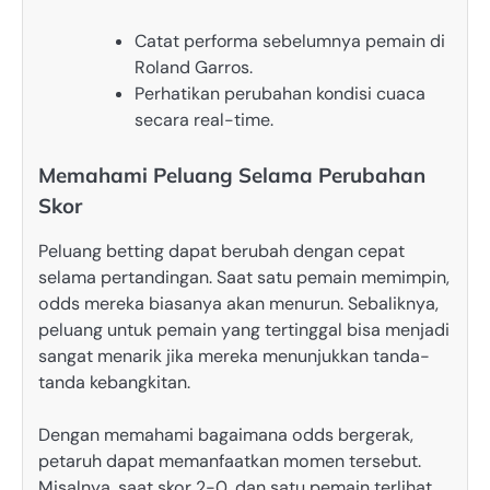
Catat performa sebelumnya pemain di
Roland Garros.
Perhatikan perubahan kondisi cuaca
secara real-time.
Memahami Peluang Selama Perubahan
Skor
Peluang betting dapat berubah dengan cepat
selama pertandingan. Saat satu pemain memimpin,
odds mereka biasanya akan menurun. Sebaliknya,
peluang untuk pemain yang tertinggal bisa menjadi
sangat menarik jika mereka menunjukkan tanda-
tanda kebangkitan.
Dengan memahami bagaimana odds bergerak,
petaruh dapat memanfaatkan momen tersebut.
Misalnya, saat skor 2-0, dan satu pemain terlihat