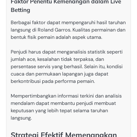
Faktor Penentu Kemenangan dalam Live
Betting
Berbagai faktor dapat mempengaruhi hasil taruhan
langsung di Roland Garros. Kualitas permainan dan
bentuk fisik pemain adalah aspek utama.
Penjudi harus dapat menganalisis statistik seperti
jumlah ace, kesalahan tidak terpaksa, dan
persentase servis yang berhasil. Selain itu, kondisi
cuaca dan permukaan lapangan juga dapat
berkontribusi pada performa pemain.
Mempertimbangkan informasi terkini dan analisis
mendalam dapat membantu penjudi membuat
keputusan yang lebih tepat selama taruhan
langsung.
Strategi Efektif Memenangkan