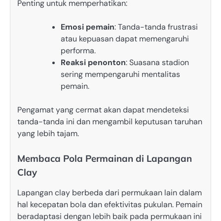
Penting untuk memperhatikan:
Emosi pemain
: Tanda-tanda frustrasi
atau kepuasan dapat memengaruhi
performa.
Reaksi penonton
: Suasana stadion
sering mempengaruhi mentalitas
pemain.
Pengamat yang cermat akan dapat mendeteksi
tanda-tanda ini dan mengambil keputusan taruhan
yang lebih tajam.
Membaca Pola Permainan di Lapangan
Clay
Lapangan clay berbeda dari permukaan lain dalam
hal kecepatan bola dan efektivitas pukulan. Pemain
beradaptasi dengan lebih baik pada permukaan ini