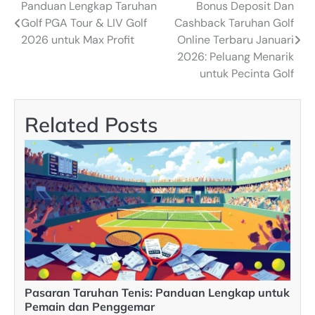
Panduan Lengkap Taruhan
Bonus Deposit Dan
Post
Golf PGA Tour & LIV Golf
Cashback Taruhan Golf
navigation
2026 untuk Max Profit
Online Terbaru Januari
2026: Peluang Menarik
untuk Pecinta Golf
Related Posts
Pasaran Taruhan Tenis: Panduan Lengkap untuk
Pemain dan Penggemar