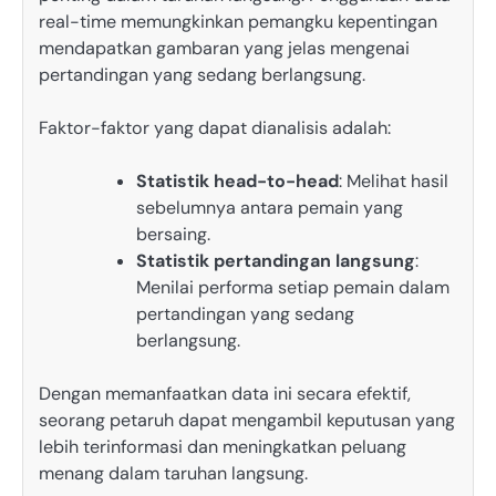
real-time memungkinkan pemangku kepentingan
mendapatkan gambaran yang jelas mengenai
pertandingan yang sedang berlangsung.
Faktor-faktor yang dapat dianalisis adalah:
Statistik head-to-head
: Melihat hasil
sebelumnya antara pemain yang
bersaing.
Statistik pertandingan langsung
:
Menilai performa setiap pemain dalam
pertandingan yang sedang
berlangsung.
Dengan memanfaatkan data ini secara efektif,
seorang petaruh dapat mengambil keputusan yang
lebih terinformasi dan meningkatkan peluang
menang dalam taruhan langsung.