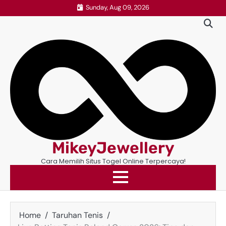
Skip
Sunday, Aug 09, 2026
to
content
MikeyJewellery
Cara Memilih Situs Togel Online Terpercaya!
Home
Taruhan Tenis