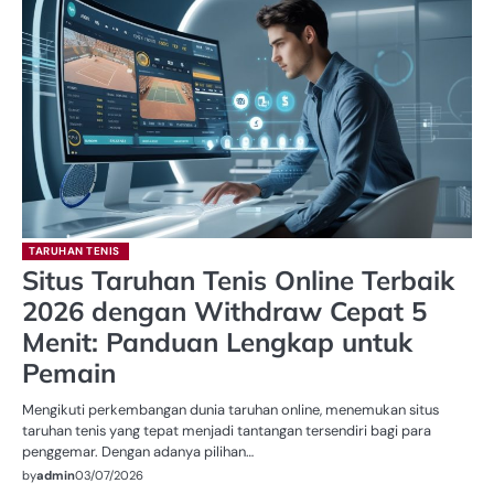
TARUHAN TENIS
Situs Taruhan Tenis Online Terbaik
2026 dengan Withdraw Cepat 5
Menit: Panduan Lengkap untuk
Pemain
Mengikuti perkembangan dunia taruhan online, menemukan situs
taruhan tenis yang tepat menjadi tantangan tersendiri bagi para
penggemar. Dengan adanya pilihan…
by
admin
03/07/2026