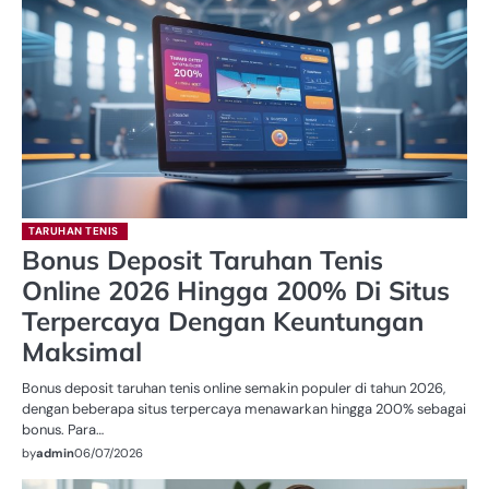
TARUHAN TENIS
Bonus Deposit Taruhan Tenis
Online 2026 Hingga 200% Di Situs
Terpercaya Dengan Keuntungan
Maksimal
Bonus deposit taruhan tenis online semakin populer di tahun 2026,
dengan beberapa situs terpercaya menawarkan hingga 200% sebagai
bonus. Para…
by
admin
06/07/2026