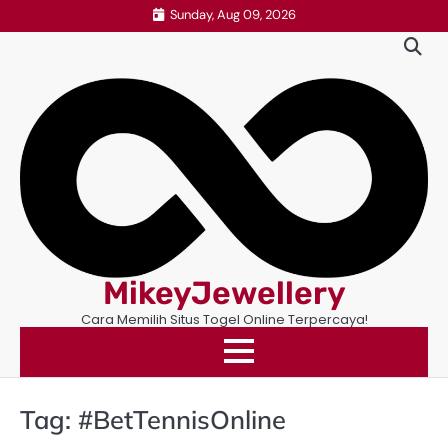
Skip
Sunday, Aug 09, 2026
to
content
MikeyJewellery
Cara Memilih Situs Togel Online Terpercaya!
Tag:
#BetTennisOnline