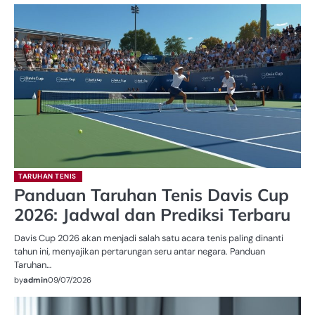
TARUHAN TENIS
Panduan Taruhan Tenis Davis Cup
2026: Jadwal dan Prediksi Terbaru
Davis Cup 2026 akan menjadi salah satu acara tenis paling dinanti
tahun ini, menyajikan pertarungan seru antar negara. Panduan
Taruhan…
by
admin
09/07/2026