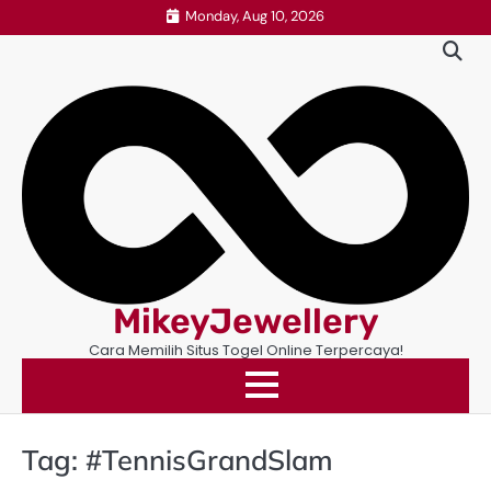
Skip
Monday, Aug 10, 2026
to
content
MikeyJewellery
Cara Memilih Situs Togel Online Terpercaya!
Tag:
#TennisGrandSlam