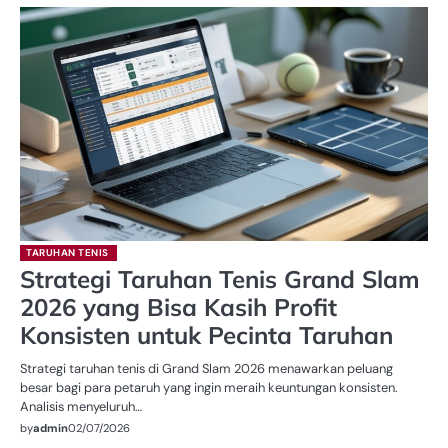
TARUHAN TENIS
Strategi Taruhan Tenis Grand Slam
2026 yang Bisa Kasih Profit
Konsisten untuk Pecinta Taruhan
Strategi taruhan tenis di Grand Slam 2026 menawarkan peluang
besar bagi para petaruh yang ingin meraih keuntungan konsisten.
Analisis menyeluruh…
by
admin
02/07/2026