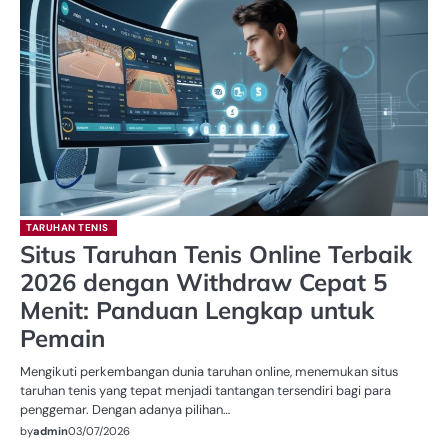
TARUHAN TENIS
Situs Taruhan Tenis Online Terbaik
2026 dengan Withdraw Cepat 5
Menit: Panduan Lengkap untuk
Pemain
Mengikuti perkembangan dunia taruhan online, menemukan situs
taruhan tenis yang tepat menjadi tantangan tersendiri bagi para
penggemar. Dengan adanya pilihan…
by
admin
03/07/2026