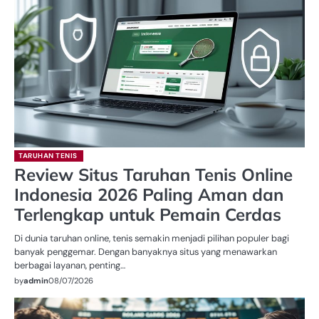
TARUHAN TENIS
Review Situs Taruhan Tenis Online
Indonesia 2026 Paling Aman dan
Terlengkap untuk Pemain Cerdas
Di dunia taruhan online, tenis semakin menjadi pilihan populer bagi
banyak penggemar. Dengan banyaknya situs yang menawarkan
berbagai layanan, penting…
by
admin
08/07/2026