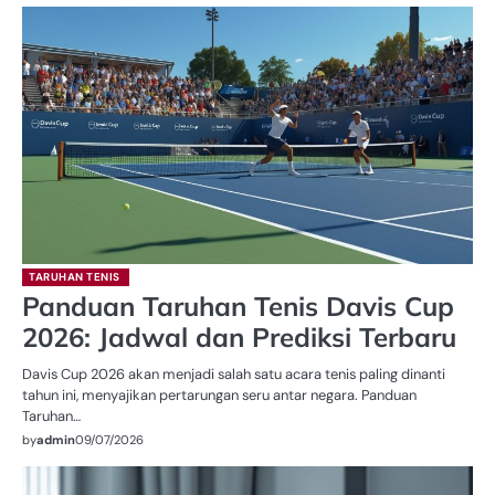
TARUHAN TENIS
Panduan Taruhan Tenis Davis Cup
2026: Jadwal dan Prediksi Terbaru
Davis Cup 2026 akan menjadi salah satu acara tenis paling dinanti
tahun ini, menyajikan pertarungan seru antar negara. Panduan
Taruhan…
by
admin
09/07/2026