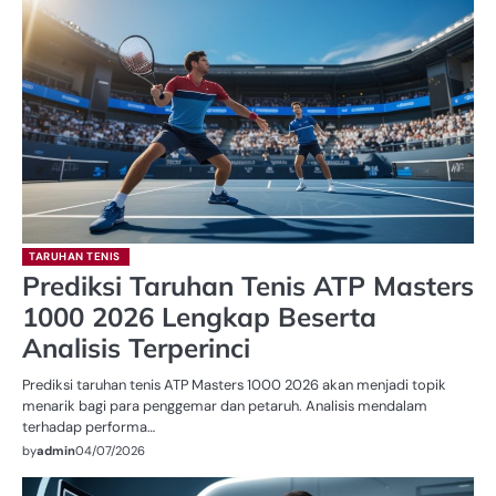
TARUHAN TENIS
Prediksi Taruhan Tenis ATP Masters
1000 2026 Lengkap Beserta
Analisis Terperinci
Prediksi taruhan tenis ATP Masters 1000 2026 akan menjadi topik
menarik bagi para penggemar dan petaruh. Analisis mendalam
terhadap performa…
by
admin
04/07/2026