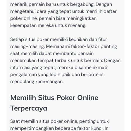
menarik pemain baru untuk bergabung. Dengan
mengetahui cara yang tepat untuk memilih daftar
poker online, pemain bisa meningkatkan
kesempatan mereka untuk menang.
Setiap situs poker memiliki keunikan dan fitur
masing-masing. Memahami faktor-faktor penting
saat memilih dapat membantu pemain
menemukan tempat terbaik untuk bermain. Dengan
informasi yang tepat, mereka bisa menikmati
pengalaman yang lebih baik dan berpotensi
mendulang kemenangan.
Memilih Situs Poker Online
Terpercaya
Saat memilih situs poker online, penting untuk
mempertimbangkan beberapa faktor kunci. Ini