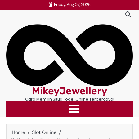
Skip
Friday, Aug 07, 2026
to
content
MikeyJewellery
Cara Memilih Situs Togel Online Terpercaya!
Home
Slot Online