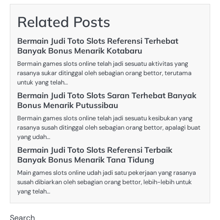
Related Posts
Bermain Judi Toto Slots Referensi Terhebat
Banyak Bonus Menarik Kotabaru
Bermain games slots online telah jadi sesuatu aktivitas yang
rasanya sukar ditinggal oleh sebagian orang bettor, terutama
untuk yang telah…
Bermain Judi Toto Slots Saran Terhebat Banyak
Bonus Menarik Putussibau
Bermain games slots online telah jadi sesuatu kesibukan yang
rasanya susah ditinggal oleh sebagian orang bettor, apalagi buat
yang udah…
Bermain Judi Toto Slots Referensi Terbaik
Banyak Bonus Menarik Tana Tidung
Main games slots online udah jadi satu pekerjaan yang rasanya
susah dibiarkan oleh sebagian orang bettor, lebih-lebih untuk
yang telah…
Search