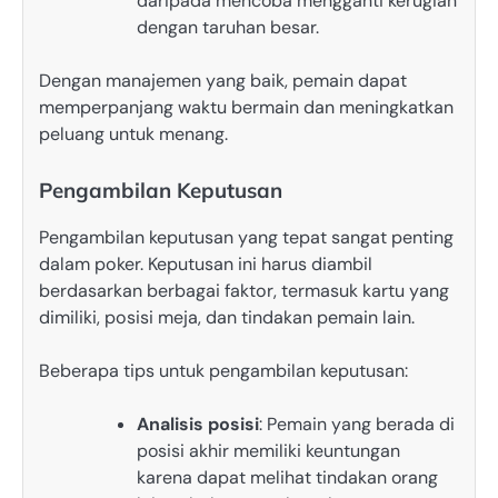
daripada mencoba mengganti kerugian
dengan taruhan besar.
Dengan manajemen yang baik, pemain dapat
memperpanjang waktu bermain dan meningkatkan
peluang untuk menang.
Pengambilan Keputusan
Pengambilan keputusan yang tepat sangat penting
dalam poker. Keputusan ini harus diambil
berdasarkan berbagai faktor, termasuk kartu yang
dimiliki, posisi meja, dan tindakan pemain lain.
Beberapa tips untuk pengambilan keputusan:
Analisis posisi
: Pemain yang berada di
posisi akhir memiliki keuntungan
karena dapat melihat tindakan orang