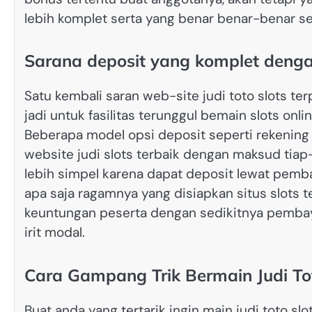
lebih komplet serta yang benar benar-benar se
Sarana deposit yang komplet den
Satu kembali saran web-site judi toto slots t
jadi untuk fasilitas terunggul bemain slots on
Beberapa model opsi deposit seperti rekening
website judi slots terbaik dengan maksud tiap
lebih simpel karena dapat deposit lewat pemb
apa saja ragamnya yang disiapkan situs slots 
keuntungan peserta dengan sedikitnya pembay
irit modal.
Cara Gampang Trik Bermain Judi Tot
Buat anda yang tertarik ingin main judi toto sl