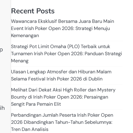
Recent Posts
Wawancara Eksklusif Bersama Juara Baru Main
Event Irish Poker Open 2026: Strategi Menuju
Kemenangan
Strategi Pot Limit Omaha (PLO) Terbaik untuk
up
Turnamen Irish Poker Open 2026: Panduan Strategi
Menang
Ulasan Lengkap Atmosfer dan Hiburan Malam
Selama Festival Irish Poker 2026 di Dublin
Melihat Dari Dekat Aksi High Roller dan Mystery
Bounty di Irish Poker Open 2026: Persaingan
Sengit Para Pemain Elit
ih
Perbandingan Jumlah Peserta Irish Poker Open
2026 Dibandingkan Tahun-Tahun Sebelumnya:
Tren Dan Analisis