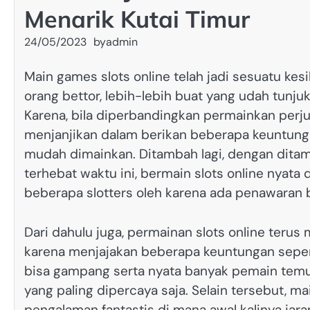
Menarik Kutai Timur
24/05/2023
by
admin
Main games slots online telah jadi sesuatu kes
orang bettor, lebih-lebih buat yang udah tun
Karena, bila diperbandingkan permainkan perjud
menjanjikan dalam berikan beberapa keuntunga
mudah dimainkan. Ditambah lagi, dengan ditamba
terhebat waktu ini, bermain slots online nyat
beberapa slotters oleh karena ada penawaran b
Dari dahulu juga, permainan slots online ter
karena menjajakan beberapa keuntungan seper
bisa gampang serta nyata banyak pemain temuk
yang paling dipercaya saja. Selain tersebut, m
pengalaman fantastis di mana awal kalinya ja