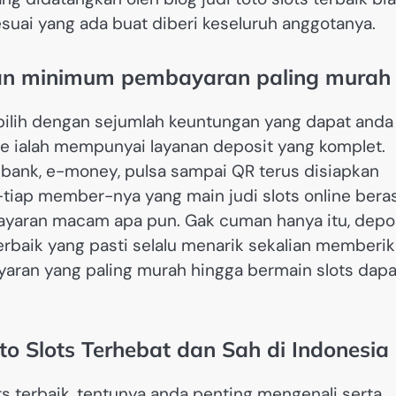
suai yang ada buat diberi keseluruh anggotanya.
gan minimum pembayaran paling murah
erpilih dengan sejumlah keuntungan yang dapat anda
line ialah mempunyai layanan deposit yang komplet.
 bank, e-money, pulsa sampai QR terus disiapkan
-tiap member-nya yang main judi slots online bera
ayaran macam apa pun. Gak cuman hanya itu, depo
terbaik yang pasti selalu menarik sekalian memberi
aran yang paling murah hingga bermain slots dapa
o Slots Terhebat dan Sah di Indonesia
ots terbaik, tentunya anda penting mengenali serta