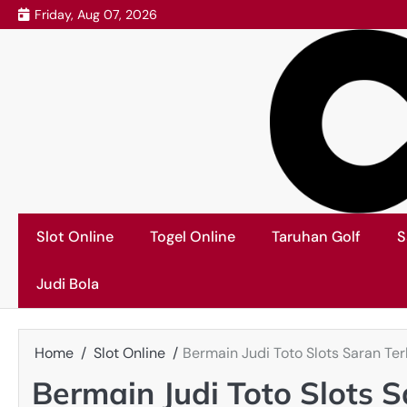
Skip
Friday, Aug 07, 2026
to
content
Slot Online
Togel Online
Taruhan Golf
S
Judi Bola
Home
Slot Online
Bermain Judi Toto Slots Saran Te
Bermain Judi Toto Slots 