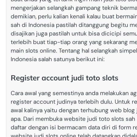
mengerjakan selangkah gampang teknik bermai
demikian, perlu kalian kenali kalau buat bermain
sah di Indonesia pastilah ditanggung begitu 
disajikan juga pastilah untuk bisa dicicipi se
terlebih buat tiap-tiap orang yang sekarang m
main slots online. Tentang hal selangkah simpel 
Indonesia salah satunya berikut ini:
Register account judi toto slots
Cara awal yang semestinya anda melakukan agar
register account judinya terlebih dulu. Untuk 
awal kalinya yaitu dengan terhubung web blog j
apa. Dari membuka website judi toto slots sah
daftar dengan isi bermacam data diri di form re
website judi slots online telah datangkan dida