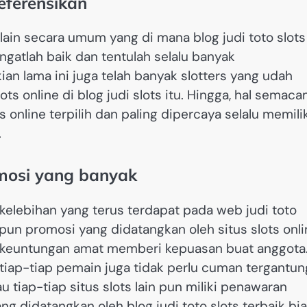
eferensikan
lain secara umum yang di mana blog judi toto slots
ngatlah baik dan tentulah selalu banyak
ian lama ini juga telah banyak slotters yang udah
s online di blog judi slots itu. Hingga, hal semac
ts online terpilih dan paling dipercaya selalu memili
.
mosi yang banyak
kelebihan yang terus terdapat pada web judi toto
upun promosi yang didatangkan oleh situs slots onl
 keuntungan amat memberi kepuasan buat anggota
iap-tiap pemain juga tidak perlu cuman tergantun
tiap-tiap situs slots lain pun miliki penawaran
ng didatangkan oleh blog judi toto slots terbaik bi