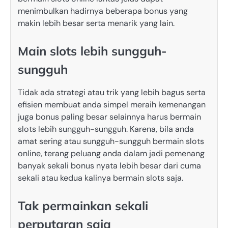
menimbulkan hadirnya beberapa bonus yang
makin lebih besar serta menarik yang lain.
Main slots lebih sungguh-
sungguh
Tidak ada strategi atau trik yang lebih bagus serta
efisien membuat anda simpel meraih kemenangan
juga bonus paling besar selainnya harus bermain
slots lebih sungguh-sungguh. Karena, bila anda
amat sering atau sungguh-sungguh bermain slots
online, terang peluang anda dalam jadi pemenang
banyak sekali bonus nyata lebih besar dari cuma
sekali atau kedua kalinya bermain slots saja.
Tak permainkan sekali
perputaran saja