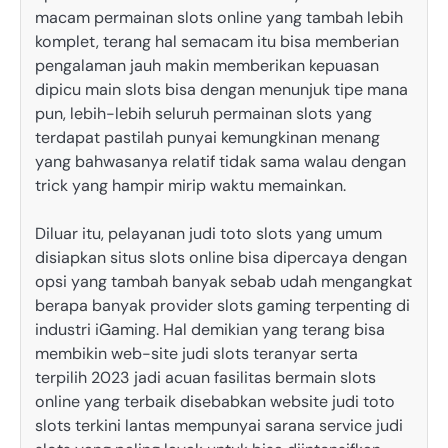
macam permainan slots online yang tambah lebih
komplet, terang hal semacam itu bisa memberian
pengalaman jauh makin memberikan kepuasan
dipicu main slots bisa dengan menunjuk tipe mana
pun, lebih-lebih seluruh permainan slots yang
terdapat pastilah punyai kemungkinan menang
yang bahwasanya relatif tidak sama walau dengan
trick yang hampir mirip waktu memainkan.
Diluar itu, pelayanan judi toto slots yang umum
disiapkan situs slots online bisa dipercaya dengan
opsi yang tambah banyak sebab udah mengangkat
berapa banyak provider slots gaming terpenting di
industri iGaming. Hal demikian yang terang bisa
membikin web-site judi slots teranyar serta
terpilih 2023 jadi acuan fasilitas bermain slots
online yang terbaik disebabkan website judi toto
slots terkini lantas mempunyai sarana service judi