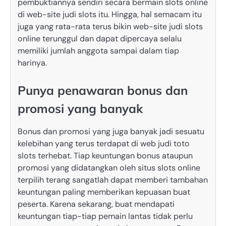
pembuktiannya sendiri secara bermain slots online
di web-site judi slots itu. Hingga, hal semacam itu
juga yang rata-rata terus bikin web-site judi slots
online terunggul dan dapat dipercaya selalu
memiliki jumlah anggota sampai dalam tiap
harinya.
Punya penawaran bonus dan
promosi yang banyak
Bonus dan promosi yang juga banyak jadi sesuatu
kelebihan yang terus terdapat di web judi toto
slots terhebat. Tiap keuntungan bonus ataupun
promosi yang didatangkan oleh situs slots online
terpilih terang sangatlah dapat memberi tambahan
keuntungan paling memberikan kepuasan buat
peserta. Karena sekarang, buat mendapati
keuntungan tiap-tiap pemain lantas tidak perlu