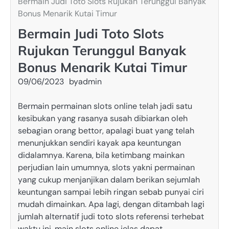
Bermain Judi Toto Slots Rujukan Terunggul Banyak
Bonus Menarik Kutai Timur
Bermain Judi Toto Slots
Rujukan Terunggul Banyak
Bonus Menarik Kutai Timur
09/06/2023
by
admin
Bermain permainan slots online telah jadi satu
kesibukan yang rasanya susah dibiarkan oleh
sebagian orang bettor, apalagi buat yang telah
menunjukkan sendiri kayak apa keuntungan
didalamnya. Karena, bila ketimbang mainkan
perjudian lain umumnya, slots yakni permainan
yang cukup menjanjikan dalam berikan sejumlah
keuntungan sampai lebih ringan sebab punyai ciri
mudah dimainkan. Apa lagi, dengan ditambah lagi
jumlah alternatif judi toto slots referensi terhebat
waktu ini, main slots online jelas dapat