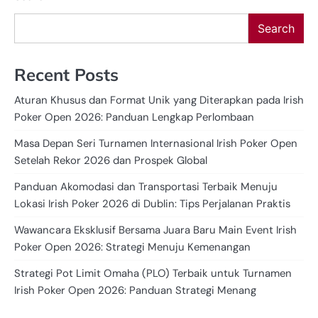
Search
Recent Posts
Aturan Khusus dan Format Unik yang Diterapkan pada Irish
Poker Open 2026: Panduan Lengkap Perlombaan
Masa Depan Seri Turnamen Internasional Irish Poker Open
Setelah Rekor 2026 dan Prospek Global
Panduan Akomodasi dan Transportasi Terbaik Menuju
Lokasi Irish Poker 2026 di Dublin: Tips Perjalanan Praktis
Wawancara Eksklusif Bersama Juara Baru Main Event Irish
Poker Open 2026: Strategi Menuju Kemenangan
Strategi Pot Limit Omaha (PLO) Terbaik untuk Turnamen
Irish Poker Open 2026: Panduan Strategi Menang