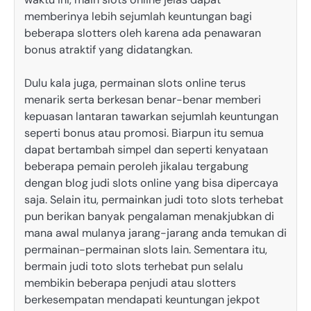
memberinya lebih sejumlah keuntungan bagi
beberapa slotters oleh karena ada penawaran
bonus atraktif yang didatangkan.
Dulu kala juga, permainan slots online terus
menarik serta berkesan benar-benar memberi
kepuasan lantaran tawarkan sejumlah keuntungan
seperti bonus atau promosi. Biarpun itu semua
dapat bertambah simpel dan seperti kenyataan
beberapa pemain peroleh jikalau tergabung
dengan blog judi slots online yang bisa dipercaya
saja. Selain itu, permainkan judi toto slots terhebat
pun berikan banyak pengalaman menakjubkan di
mana awal mulanya jarang-jarang anda temukan di
permainan-permainan slots lain. Sementara itu,
bermain judi toto slots terhebat pun selalu
membikin beberapa penjudi atau slotters
berkesempatan mendapati keuntungan jekpot