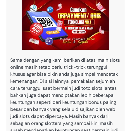
Sama dengan yang kami berikan di atas, main slots
online masih tetap perlu trick-trick terunggul
khusus agar bisa bikin anda juga simpel mencetak
kemenangan. Di sisi lainnya, pemakaian sejumlah
cara terunggul saat bermain judi toto slots lantas
bahkan juga dapat menciptakan lebih beberapa
keuntungan seperti dari keuntungan bonus paling
besar dan banyak yang selalu disajikan oleh web
judi slots dapat dipercaya. Masih banyak dari
sebagian orang slotters yang sampai kini masih
susah mendapatkan keuntungan saat bermain judi