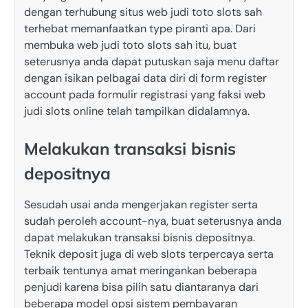
dengan terhubung situs web judi toto slots sah
terhebat memanfaatkan type piranti apa. Dari
membuka web judi toto slots sah itu, buat
seterusnya anda dapat putuskan saja menu daftar
dengan isikan pelbagai data diri di form register
account pada formulir registrasi yang faksi web
judi slots online telah tampilkan didalamnya.
Melakukan transaksi bisnis
depositnya
Sesudah usai anda mengerjakan register serta
sudah peroleh account-nya, buat seterusnya anda
dapat melakukan transaksi bisnis depositnya.
Teknik deposit juga di web slots terpercaya serta
terbaik tentunya amat meringankan beberapa
penjudi karena bisa pilih satu diantaranya dari
beberapa model opsi sistem pembayaran