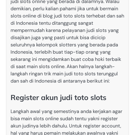
judi slots online yang berada di dalamnya. Walau
demikian, perlu kalian pahami jika untuk bermain
slots online di blog judi toto slots terhebat dan sah
di Indonesia tentu ditanggung sangat
mempermudah karena pelayanan judi slots yang
disajikan juga yang pasti untuk bisa dicicip
seluruhnya kelompok slotters yang berada pada
Indonesia, terlebih buat tiap-tiap orang yang
sekarang ini mengidamkan buat coba hoki terbaik
di saat main slots online. Akan halnya langkah-
langkah ringan trik main judi toto slots terunggul
dan sah di Indonesia di antaranya berikut ini:
Register akun judi toto slots
Langkah awal yang semestinya anda kerjakan agar
bisa main slots online sudah tentu yakni register
akun judinya lebih dahulu. Untuk register account,
hal yang harus pemain melakukan awalnya yakni