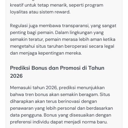
kreatif untuk tetap menarik, seperti program
loyalitas atau sistem reward.
Regulasi juga membawa transparansi, yang sangat
penting bagi pemain. Dalam lingkungan yang
semakin teratur, pemain merasa lebih aman ketika
mengetahui situs taruhan beroperasi secara legal
dan menjaga kepentingan mereka.
Prediksi Bonus dan Promosi di Tahun
2026
Memasuki tahun 2026, prediksi menunjukkan
bahwa tren bonus akan semakin beragam. Situs
diharapkan akan terus berinovasi dengan
penawaran yang lebih personal dan berdasarkan
data pengguna. Bonus yang disesuaikan dengan
preferensi individu dapat menjadi norma baru.