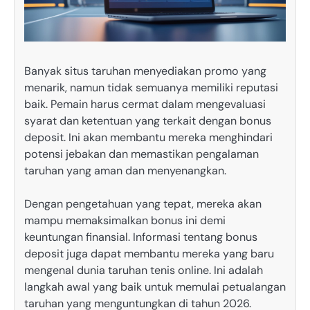
Banyak situs taruhan menyediakan promo yang
menarik, namun tidak semuanya memiliki reputasi
baik. Pemain harus cermat dalam mengevaluasi
syarat dan ketentuan yang terkait dengan bonus
deposit. Ini akan membantu mereka menghindari
potensi jebakan dan memastikan pengalaman
taruhan yang aman dan menyenangkan.
Dengan pengetahuan yang tepat, mereka akan
mampu memaksimalkan bonus ini demi
keuntungan finansial. Informasi tentang bonus
deposit juga dapat membantu mereka yang baru
mengenal dunia taruhan tenis online. Ini adalah
langkah awal yang baik untuk memulai petualangan
taruhan yang menguntungkan di tahun 2026.