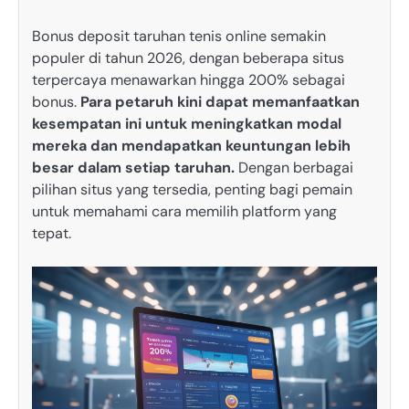
Bonus deposit taruhan tenis online semakin
populer di tahun 2026, dengan beberapa situs
terpercaya menawarkan hingga 200% sebagai
bonus.
Para petaruh kini dapat memanfaatkan
kesempatan ini untuk meningkatkan modal
mereka dan mendapatkan keuntungan lebih
besar dalam setiap taruhan.
Dengan berbagai
pilihan situs yang tersedia, penting bagi pemain
untuk memahami cara memilih platform yang
tepat.