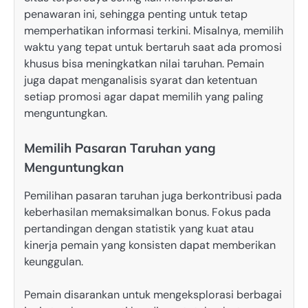
penawaran ini, sehingga penting untuk tetap
memperhatikan informasi terkini. Misalnya, memilih
waktu yang tepat untuk bertaruh saat ada promosi
khusus bisa meningkatkan nilai taruhan. Pemain
juga dapat menganalisis syarat dan ketentuan
setiap promosi agar dapat memilih yang paling
menguntungkan.
Memilih Pasaran Taruhan yang
Menguntungkan
Pemilihan pasaran taruhan juga berkontribusi pada
keberhasilan memaksimalkan bonus. Fokus pada
pertandingan dengan statistik yang kuat atau
kinerja pemain yang konsisten dapat memberikan
keunggulan.
Pemain disarankan untuk mengeksplorasi berbagai