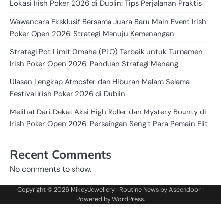
Lokasi Irish Poker 2026 di Dublin: Tips Perjalanan Praktis
Wawancara Eksklusif Bersama Juara Baru Main Event Irish
Poker Open 2026: Strategi Menuju Kemenangan
Strategi Pot Limit Omaha (PLO) Terbaik untuk Turnamen
Irish Poker Open 2026: Panduan Strategi Menang
Ulasan Lengkap Atmosfer dan Hiburan Malam Selama
Festival Irish Poker 2026 di Dublin
Melihat Dari Dekat Aksi High Roller dan Mystery Bounty di
Irish Poker Open 2026: Persaingan Sengit Para Pemain Elit
Recent Comments
No comments to show.
Copyright © 2026
MikeyJewellery
| Routine News by
Ascendoor
|
Powered by
WordPress
.