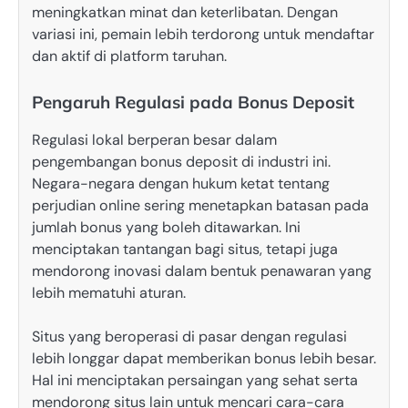
meningkatkan minat dan keterlibatan. Dengan
variasi ini, pemain lebih terdorong untuk mendaftar
dan aktif di platform taruhan.
Pengaruh Regulasi pada Bonus Deposit
Regulasi lokal berperan besar dalam
pengembangan bonus deposit di industri ini.
Negara-negara dengan hukum ketat tentang
perjudian online sering menetapkan batasan pada
jumlah bonus yang boleh ditawarkan. Ini
menciptakan tantangan bagi situs, tetapi juga
mendorong inovasi dalam bentuk penawaran yang
lebih mematuhi aturan.
Situs yang beroperasi di pasar dengan regulasi
lebih longgar dapat memberikan bonus lebih besar.
Hal ini menciptakan persaingan yang sehat serta
mendorong situs lain untuk mencari cara-cara