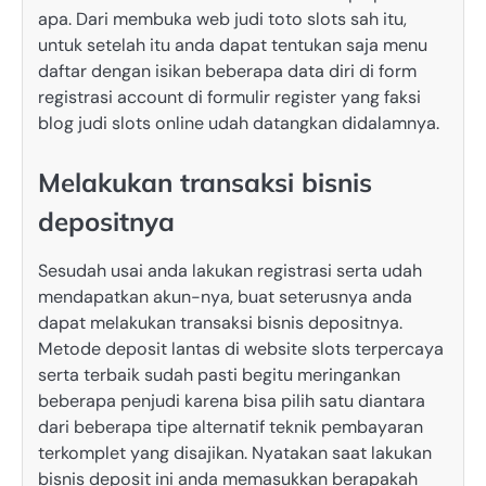
apa. Dari membuka web judi toto slots sah itu,
untuk setelah itu anda dapat tentukan saja menu
daftar dengan isikan beberapa data diri di form
registrasi account di formulir register yang faksi
blog judi slots online udah datangkan didalamnya.
Melakukan transaksi bisnis
depositnya
Sesudah usai anda lakukan registrasi serta udah
mendapatkan akun-nya, buat seterusnya anda
dapat melakukan transaksi bisnis depositnya.
Metode deposit lantas di website slots terpercaya
serta terbaik sudah pasti begitu meringankan
beberapa penjudi karena bisa pilih satu diantara
dari beberapa tipe alternatif teknik pembayaran
terkomplet yang disajikan. Nyatakan saat lakukan
bisnis deposit ini anda memasukkan berapakah