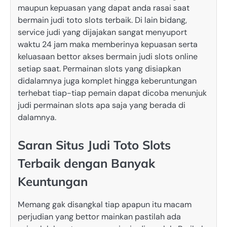
maupun kepuasan yang dapat anda rasai saat
bermain judi toto slots terbaik. Di lain bidang,
service judi yang dijajakan sangat menyuport
waktu 24 jam maka memberinya kepuasan serta
keluasaan bettor akses bermain judi slots online
setiap saat. Permainan slots yang disiapkan
didalamnya juga komplet hingga keberuntungan
terhebat tiap-tiap pemain dapat dicoba menunjuk
judi permainan slots apa saja yang berada di
dalamnya.
Saran Situs Judi Toto Slots
Terbaik dengan Banyak
Keuntungan
Memang gak disangkal tiap apapun itu macam
perjudian yang bettor mainkan pastilah ada