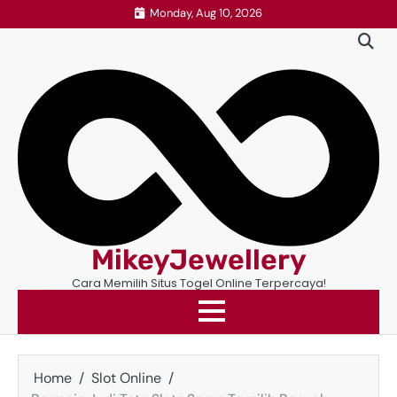
Skip
Monday, Aug 10, 2026
to
content
MikeyJewellery
Cara Memilih Situs Togel Online Terpercaya!
Home
Slot Online