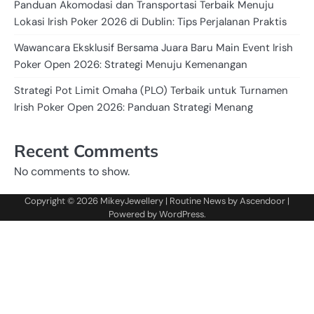
Panduan Akomodasi dan Transportasi Terbaik Menuju
Lokasi Irish Poker 2026 di Dublin: Tips Perjalanan Praktis
Wawancara Eksklusif Bersama Juara Baru Main Event Irish
Poker Open 2026: Strategi Menuju Kemenangan
Strategi Pot Limit Omaha (PLO) Terbaik untuk Turnamen
Irish Poker Open 2026: Panduan Strategi Menang
Recent Comments
No comments to show.
Copyright © 2026
MikeyJewellery
| Routine News by
Ascendoor
|
Powered by
WordPress
.