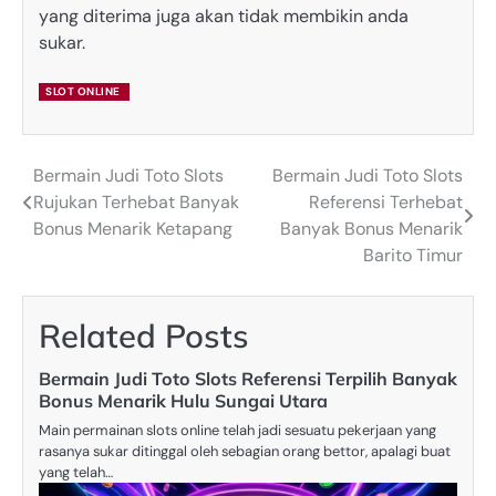
yang diterima juga akan tidak membikin anda
sukar.
SLOT ONLINE
Bermain Judi Toto Slots
Bermain Judi Toto Slots
Post
Rujukan Terhebat Banyak
Referensi Terhebat
navigation
Bonus Menarik Ketapang
Banyak Bonus Menarik
Barito Timur
Related Posts
Bermain Judi Toto Slots Referensi Terpilih Banyak
Bonus Menarik Hulu Sungai Utara
Main permainan slots online telah jadi sesuatu pekerjaan yang
rasanya sukar ditinggal oleh sebagian orang bettor, apalagi buat
yang telah…