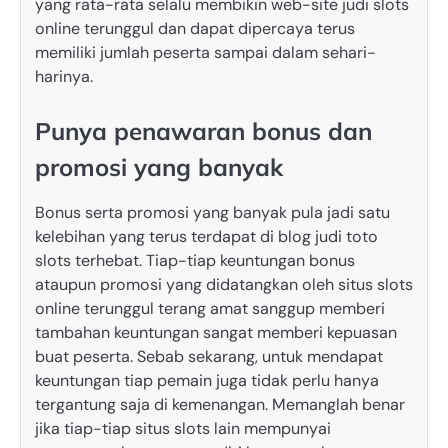
yang rata-rata selalu membikin web-site judi slots
online terunggul dan dapat dipercaya terus
memiliki jumlah peserta sampai dalam sehari-
harinya.
Punya penawaran bonus dan
promosi yang banyak
Bonus serta promosi yang banyak pula jadi satu
kelebihan yang terus terdapat di blog judi toto
slots terhebat. Tiap-tiap keuntungan bonus
ataupun promosi yang didatangkan oleh situs slots
online terunggul terang amat sanggup memberi
tambahan keuntungan sangat memberi kepuasan
buat peserta. Sebab sekarang, untuk mendapat
keuntungan tiap pemain juga tidak perlu hanya
tergantung saja di kemenangan. Memanglah benar
jika tiap-tiap situs slots lain mempunyai