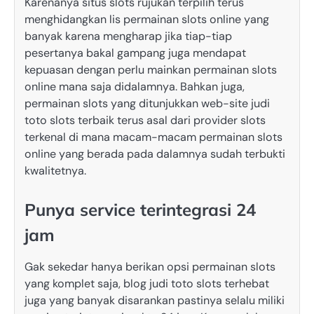
Karenanya situs slots rujukan terpilih terus
menghidangkan lis permainan slots online yang
banyak karena mengharap jika tiap-tiap
pesertanya bakal gampang juga mendapat
kepuasan dengan perlu mainkan permainan slots
online mana saja didalamnya. Bahkan juga,
permainan slots yang ditunjukkan web-site judi
toto slots terbaik terus asal dari provider slots
terkenal di mana macam-macam permainan slots
online yang berada pada dalamnya sudah terbukti
kwalitetnya.
Punya service terintegrasi 24
jam
Gak sekedar hanya berikan opsi permainan slots
yang komplet saja, blog judi toto slots terhebat
juga yang banyak disarankan pastinya selalu miliki