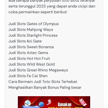
ada berapa banyak perjudian toto slots teranyar
serta terunggul 2023 yang dapat anda cicipi dan
coba permainkan seperti berikut:
Judi Slots Gates of Olympus
Judi Slots Mahjong Ways
Judi Slots Starlight Princess
Judi Slots Koi Gate
Judi Slots Sweet Bonanza
Judi Slots Aztec Gems
Judi Slots Hot Hot Fruit
Judi Slots Wild West Gold
Judi Slots Great Rhino Megaways
Judi Slots Fa Cai Shen
Cara Bermain Judi Toto Slots Terhebat
Menghasilkan Banyak Bonus Paling besar