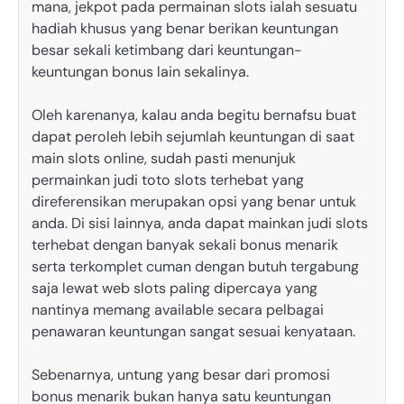
mana, jekpot pada permainan slots ialah sesuatu
hadiah khusus yang benar berikan keuntungan
besar sekali ketimbang dari keuntungan-
keuntungan bonus lain sekalinya.
Oleh karenanya, kalau anda begitu bernafsu buat
dapat peroleh lebih sejumlah keuntungan di saat
main slots online, sudah pasti menunjuk
permainkan judi toto slots terhebat yang
direferensikan merupakan opsi yang benar untuk
anda. Di sisi lainnya, anda dapat mainkan judi slots
terhebat dengan banyak sekali bonus menarik
serta terkomplet cuman dengan butuh tergabung
saja lewat web slots paling dipercaya yang
nantinya memang available secara pelbagai
penawaran keuntungan sangat sesuai kenyataan.
Sebenarnya, untung yang besar dari promosi
bonus menarik bukan hanya satu keuntungan