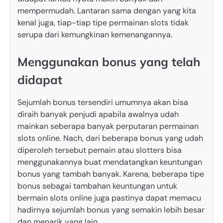
mempermudah. Lantaran sama dengan yang kita
kenal juga, tiap-tiap tipe permainan slots tidak
serupa dari kemungkinan kemenangannya.
Menggunakan bonus yang telah
didapat
Sejumlah bonus tersendiri umumnya akan bisa
diraih banyak penjudi apabila awalnya udah
mainkan seberapa banyak perputaran permainan
slots online. Nach, dari beberapa bonus yang udah
diperoleh tersebut pemain atau slotters bisa
menggunakannya buat mendatangkan keuntungan
bonus yang tambah banyak. Karena, beberapa tipe
bonus sebagai tambahan keuntungan untuk
bermain slots online juga pastinya dapat memacu
hadirnya sejumlah bonus yang semakin lebih besar
dan menarik yang lain.