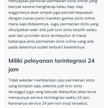
menyajikan perincian permainan slots online yang
banyak karena mengharap kalau tiap-tiap
anggotanya akan simpel juga peroleh kepuasan
dengan cuman perlu mainkan games slots online
mana saja didalamnya. Juga, permainan slots yang
ditunjukkan web-site judi toto slots terpilih selalu
asal dari provider slots termasyhur di mana
beberapa jenis permainan slots online yang ada
pada dalamnya sudah terbukti kwalitetnya.
Miliki pelayanan terintegrasi 24
jam
Tidak sekedar memberikan opsi permainan slots
yang komplet saja, website judi toto slots
terunggul juga yang banyak dianjurkan jelas terus
mempunyai service terintegrasi waktu 24 jam.
Karenanya service 24 jam non stop tersebut,