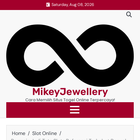
Skip
Saturday, Aug 08, 2026
to
content
MikeyJewellery
Cara Memilih Situs Togel Online Terpercaya!
Home
Slot Online