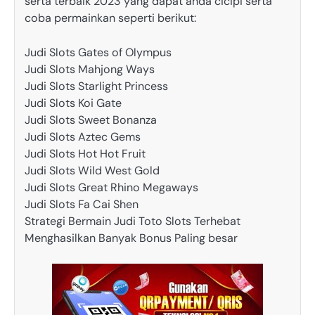
serta terbaik 2023 yang dapat anda cicipi serta
coba permainkan seperti berikut:
Judi Slots Gates of Olympus
Judi Slots Mahjong Ways
Judi Slots Starlight Princess
Judi Slots Koi Gate
Judi Slots Sweet Bonanza
Judi Slots Aztec Gems
Judi Slots Hot Hot Fruit
Judi Slots Wild West Gold
Judi Slots Great Rhino Megaways
Judi Slots Fa Cai Shen
Strategi Bermain Judi Toto Slots Terhebat
Menghasilkan Banyak Bonus Paling besar