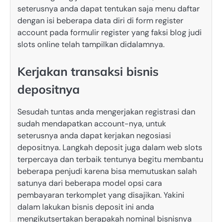
seterusnya anda dapat tentukan saja menu daftar
dengan isi beberapa data diri di form register
account pada formulir register yang faksi blog judi
slots online telah tampilkan didalamnya.
Kerjakan transaksi bisnis
depositnya
Sesudah tuntas anda mengerjakan registrasi dan
sudah mendapatkan account-nya, untuk
seterusnya anda dapat kerjakan negosiasi
depositnya. Langkah deposit juga dalam web slots
terpercaya dan terbaik tentunya begitu membantu
beberapa penjudi karena bisa memutuskan salah
satunya dari beberapa model opsi cara
pembayaran terkomplet yang disajikan. Yakini
dalam lakukan bisnis deposit ini anda
mengikutsertakan berapakah nominal bisnisnya