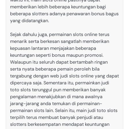
memberikan lebih beberapa keuntungan bagi
beberapa slotters adanya penawaran bonus bagus
yang didatangkan.
Sejak dahulu juga, permainan slots online terus
menarik serta berkesan sangatlah memberikan
kepuasan lantaran menjajakan beberapa
keuntungan seperti bonus maupun promosi.
Walaupun itu seluruh dapat bertambah ringan
serta nyata beberapa pemain peroleh bila
tergabung dengan web judi slots online yang dapat
dipercaya saja. Sementara itu, permainkan judi
toto slots terunggul pun memberikan banyak
pengalaman menakjubkan di mana awalnya
jarang-jarang anda temukan di permainan-
permainan slots lain. Selain itu, main judi toto slots
terpilih terus membuat banyak penjudi atau
slotters berkesempatan mendapat keuntungan