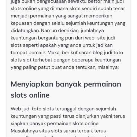
juga bukan pengecualian sewaktu bettor main judi
slots online yang di mana slots sendiri sudah tenar
menjadi permainan yang sangat memberikan
kepuasan dengan selalu sejumlah keuntungan yang
didatangkan. Namun demikian, jumlahnya
keuntungan bergantung pun dari web-site judi
slots seperti apakah yang anda untuk jadikan
tempat bemain. Maka, berikut saran blog judi toto
slots slot terhebat dengan beberapa keuntungan
yang paling patut buat anda tentukan, misalnya:
Menyiapkan banyak permainan
slots online
Web judi toto slots terunggul dengan sejumlah
keuntungan yang pasti terus dianjurkan yakni terus
siapkan banyak permainan slots online.
Masalahnya situs slots saran terbaik terus