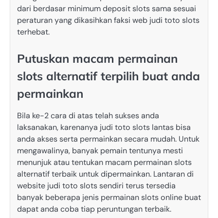
dari berdasar minimum deposit slots sama sesuai
peraturan yang dikasihkan faksi web judi toto slots
terhebat.
Putuskan macam permainan
slots alternatif terpilih buat anda
permainkan
Bila ke-2 cara di atas telah sukses anda
laksanakan, karenanya judi toto slots lantas bisa
anda akses serta permainkan secara mudah. Untuk
mengawalinya, banyak pemain tentunya mesti
menunjuk atau tentukan macam permainan slots
alternatif terbaik untuk dipermainkan. Lantaran di
website judi toto slots sendiri terus tersedia
banyak beberapa jenis permainan slots online buat
dapat anda coba tiap peruntungan terbaik.