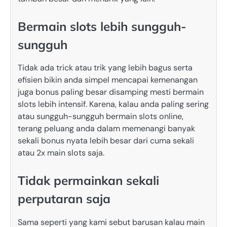
Bermain slots lebih sungguh-
sungguh
Tidak ada trick atau trik yang lebih bagus serta
efisien bikin anda simpel mencapai kemenangan
juga bonus paling besar disamping mesti bermain
slots lebih intensif. Karena, kalau anda paling sering
atau sungguh-sungguh bermain slots online,
terang peluang anda dalam memenangi banyak
sekali bonus nyata lebih besar dari cuma sekali
atau 2x main slots saja.
Tidak permainkan sekali
perputaran saja
Sama seperti yang kami sebut barusan kalau main