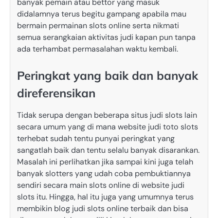
banyak pemain atau bettor yang masuk
didalamnya terus begitu gampang apabila mau
bermain permainan slots online serta nikmati
semua serangkaian aktivitas judi kapan pun tanpa
ada terhambat permasalahan waktu kembali.
Peringkat yang baik dan banyak
direferensikan
Tidak serupa dengan beberapa situs judi slots lain
secara umum yang di mana website judi toto slots
terhebat sudah tentu punyai peringkat yang
sangatlah baik dan tentu selalu banyak disarankan.
Masalah ini perlihatkan jika sampai kini juga telah
banyak slotters yang udah coba pembuktiannya
sendiri secara main slots online di website judi
slots itu. Hingga, hal itu juga yang umumnya terus
membikin blog judi slots online terbaik dan bisa