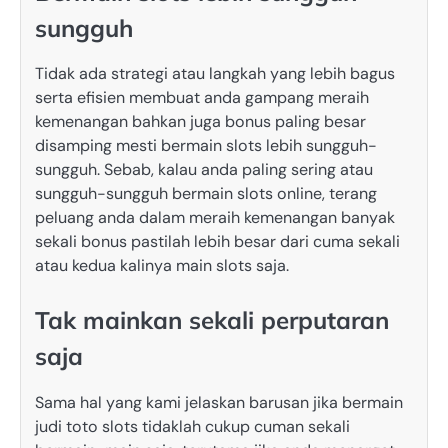
sungguh
Tidak ada strategi atau langkah yang lebih bagus
serta efisien membuat anda gampang meraih
kemenangan bahkan juga bonus paling besar
disamping mesti bermain slots lebih sungguh-
sungguh. Sebab, kalau anda paling sering atau
sungguh-sungguh bermain slots online, terang
peluang anda dalam meraih kemenangan banyak
sekali bonus pastilah lebih besar dari cuma sekali
atau kedua kalinya main slots saja.
Tak mainkan sekali perputaran
saja
Sama hal yang kami jelaskan barusan jika bermain
judi toto slots tidaklah cukup cuman sekali