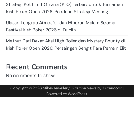
Strategi Pot Limit Omaha (PLO) Terbaik untuk Turnamen
Irish Poker Open 2026: Panduan Strategi Menang
Ulasan Lengkap Atmosfer dan Hiburan Malam Selama
Festival Irish Poker 2026 di Dublin
Melihat Dari Dekat Aksi High Roller dan Mystery Bounty di
Irish Poker Open 2026: Persaingan Sengit Para Pemain Elit
Recent Comments
No comments to show.
Copyright © 2026
MikeyJewellery
| Routine News by
Ascendoor
|
Powered by
WordPress
.