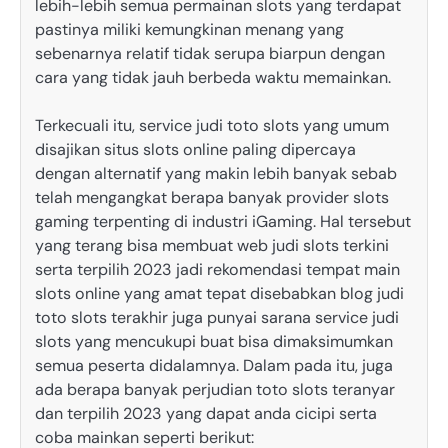
lebih-lebih semua permainan slots yang terdapat
pastinya miliki kemungkinan menang yang
sebenarnya relatif tidak serupa biarpun dengan
cara yang tidak jauh berbeda waktu memainkan.
Terkecuali itu, service judi toto slots yang umum
disajikan situs slots online paling dipercaya
dengan alternatif yang makin lebih banyak sebab
telah mengangkat berapa banyak provider slots
gaming terpenting di industri iGaming. Hal tersebut
yang terang bisa membuat web judi slots terkini
serta terpilih 2023 jadi rekomendasi tempat main
slots online yang amat tepat disebabkan blog judi
toto slots terakhir juga punyai sarana service judi
slots yang mencukupi buat bisa dimaksimumkan
semua peserta didalamnya. Dalam pada itu, juga
ada berapa banyak perjudian toto slots teranyar
dan terpilih 2023 yang dapat anda cicipi serta
coba mainkan seperti berikut: