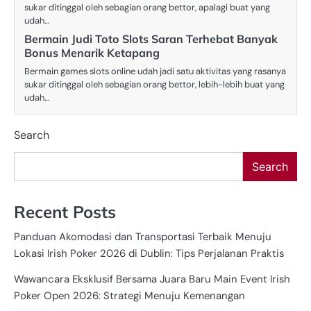
sukar ditinggal oleh sebagian orang bettor, apalagi buat yang
udah…
Bermain Judi Toto Slots Saran Terhebat Banyak
Bonus Menarik Ketapang
Bermain games slots online udah jadi satu aktivitas yang rasanya
sukar ditinggal oleh sebagian orang bettor, lebih-lebih buat yang
udah…
Search
Search
Recent Posts
Panduan Akomodasi dan Transportasi Terbaik Menuju
Lokasi Irish Poker 2026 di Dublin: Tips Perjalanan Praktis
Wawancara Eksklusif Bersama Juara Baru Main Event Irish
Poker Open 2026: Strategi Menuju Kemenangan