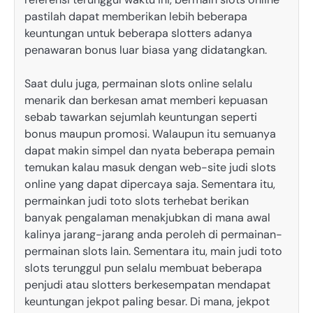
pastilah dapat memberikan lebih beberapa
keuntungan untuk beberapa slotters adanya
penawaran bonus luar biasa yang didatangkan.
Saat dulu juga, permainan slots online selalu
menarik dan berkesan amat memberi kepuasan
sebab tawarkan sejumlah keuntungan seperti
bonus maupun promosi. Walaupun itu semuanya
dapat makin simpel dan nyata beberapa pemain
temukan kalau masuk dengan web-site judi slots
online yang dapat dipercaya saja. Sementara itu,
permainkan judi toto slots terhebat berikan
banyak pengalaman menakjubkan di mana awal
kalinya jarang-jarang anda peroleh di permainan-
permainan slots lain. Sementara itu, main judi toto
slots terunggul pun selalu membuat beberapa
penjudi atau slotters berkesempatan mendapat
keuntungan jekpot paling besar. Di mana, jekpot