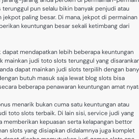
ts terunggul pun selalu bikin banyak penjudi atau
jekpot paling besar. Di mana, jekpot di permainan
 berikan keuntungan besar sekali ketimbang dari
tuk dapat mendapatkan lebih beberapa keuntungan
k mainkan judi toto slots terunggul yang disaranka
, anda dapat mainkan judi slots terpilih dengan ban
engan butuh masuk saja lewat blog slots bisa
 secara beberapa penawaran keuntungan amat nyat
bonus menarik bukan cuma satu keuntungan atau
toto slots terbaik. Di lain sisi, service judi yang
a memberikan kepuasan serta kelapangan bettor
inan slots yang disiapkan didalamnya juga komplet