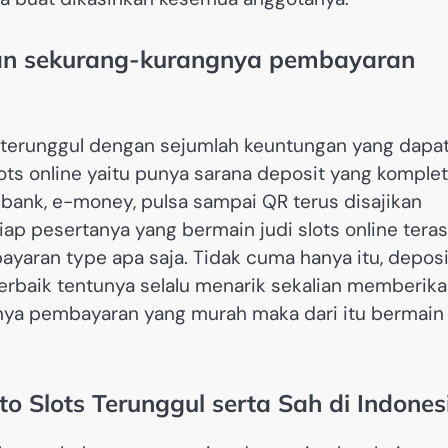
gan sekurang-kurangnya pembayaran
ts terunggul dengan sejumlah keuntungan yang dapa
lots online yaitu punya sarana deposit yang komplet
bank, e-money, pulsa sampai QR terus disajikan
iap pesertanya yang bermain judi slots online tera
ayaran type apa saja. Tidak cuma hanya itu, deposi
terbaik tentunya selalu menarik sekalian memberik
ya pembayaran yang murah maka dari itu bermain
o Slots Terunggul serta Sah di Indones