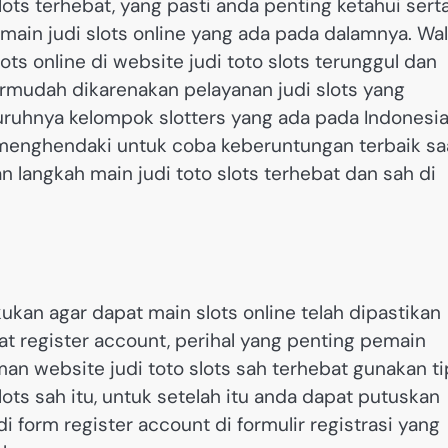
lots terhebat, yang pasti anda penting ketahui sert
main judi slots online yang ada pada dalamnya. Wa
ots online di website judi toto slots terunggul dan
rmudah dikarenakan pelayanan judi slots yang
luruhnya kelompok slotters yang ada pada Indonesia
i menghendaki untuk coba keberuntungan terbaik sa
n langkah main judi toto slots terhebat dan sah di
an agar dapat main slots online telah dipastikan
at register account, perihal yang penting pemain
an website judi toto slots sah terhebat gunakan t
lots sah itu, untuk setelah itu anda dapat putuskan
i form register account di formulir registrasi yang