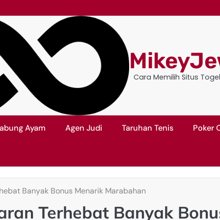
MikeyJe
Cara Memilih Situs Toge
abung Ayam
Agen Judi
Taruhan Tenis
Poker 
erhebat Banyak Bonus Menarik Marabahan
Saran Terhebat Banyak Bonu