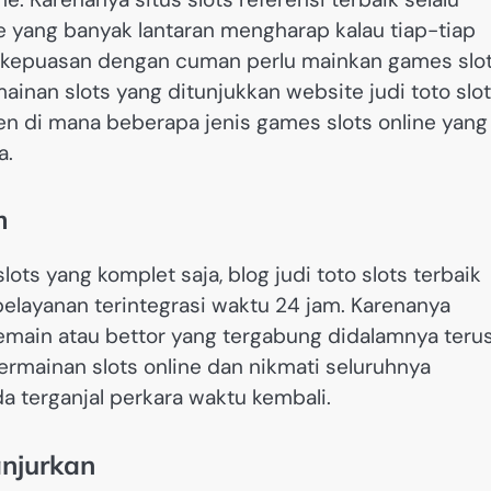
e yang banyak lantaran mengharap kalau tiap-tiap
kepuasan dengan cuman perlu mainkan games slo
ainan slots yang ditunjukkan website judi toto slo
ken di mana beberapa jenis games slots online yang
a.
m
ts yang komplet saja, blog judi toto slots terbaik
 pelayanan terintegrasi waktu 24 jam. Karenanya
emain atau bettor yang tergabung didalamnya teru
rmainan slots online dan nikmati seluruhnya
a terganjal perkara waktu kembali.
anjurkan