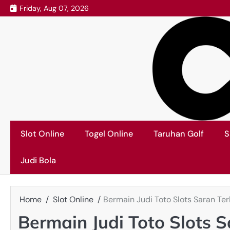
Skip
Friday, Aug 07, 2026
to
content
Slot Online
Togel Online
Taruhan Golf
S
Judi Bola
Home
Slot Online
Bermain Judi Toto Slots Saran T
Bermain Judi Toto Slots 