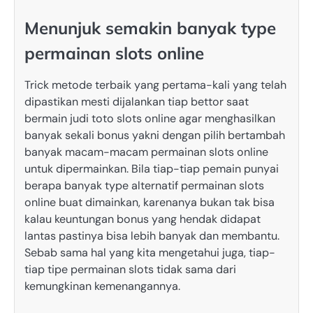
Menunjuk semakin banyak type
permainan slots online
Trick metode terbaik yang pertama-kali yang telah
dipastikan mesti dijalankan tiap bettor saat
bermain judi toto slots online agar menghasilkan
banyak sekali bonus yakni dengan pilih bertambah
banyak macam-macam permainan slots online
untuk dipermainkan. Bila tiap-tiap pemain punyai
berapa banyak type alternatif permainan slots
online buat dimainkan, karenanya bukan tak bisa
kalau keuntungan bonus yang hendak didapat
lantas pastinya bisa lebih banyak dan membantu.
Sebab sama hal yang kita mengetahui juga, tiap-
tiap tipe permainan slots tidak sama dari
kemungkinan kemenangannya.