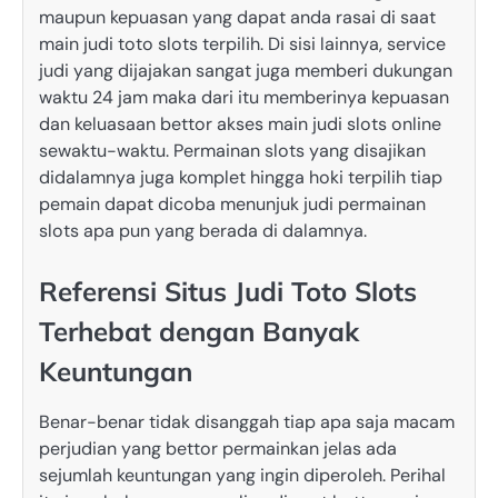
maupun kepuasan yang dapat anda rasai di saat
main judi toto slots terpilih. Di sisi lainnya, service
judi yang dijajakan sangat juga memberi dukungan
waktu 24 jam maka dari itu memberinya kepuasan
dan keluasaan bettor akses main judi slots online
sewaktu-waktu. Permainan slots yang disajikan
didalamnya juga komplet hingga hoki terpilih tiap
pemain dapat dicoba menunjuk judi permainan
slots apa pun yang berada di dalamnya.
Referensi Situs Judi Toto Slots
Terhebat dengan Banyak
Keuntungan
Benar-benar tidak disanggah tiap apa saja macam
perjudian yang bettor permainkan jelas ada
sejumlah keuntungan yang ingin diperoleh. Perihal