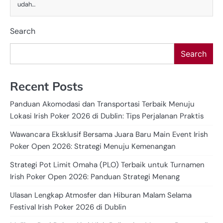
udah…
Search
Search
Recent Posts
Panduan Akomodasi dan Transportasi Terbaik Menuju
Lokasi Irish Poker 2026 di Dublin: Tips Perjalanan Praktis
Wawancara Eksklusif Bersama Juara Baru Main Event Irish
Poker Open 2026: Strategi Menuju Kemenangan
Strategi Pot Limit Omaha (PLO) Terbaik untuk Turnamen
Irish Poker Open 2026: Panduan Strategi Menang
Ulasan Lengkap Atmosfer dan Hiburan Malam Selama
Festival Irish Poker 2026 di Dublin