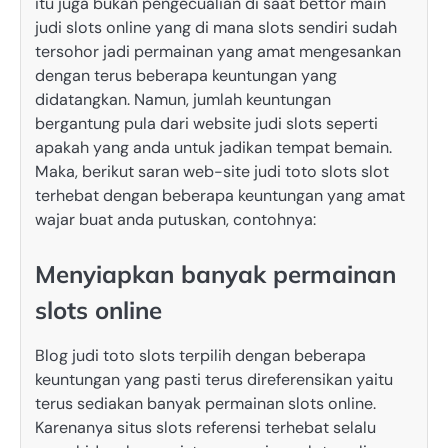
itu juga bukan pengecualian di saat bettor main
judi slots online yang di mana slots sendiri sudah
tersohor jadi permainan yang amat mengesankan
dengan terus beberapa keuntungan yang
didatangkan. Namun, jumlah keuntungan
bergantung pula dari website judi slots seperti
apakah yang anda untuk jadikan tempat bemain.
Maka, berikut saran web-site judi toto slots slot
terhebat dengan beberapa keuntungan yang amat
wajar buat anda putuskan, contohnya:
Menyiapkan banyak permainan
slots online
Blog judi toto slots terpilih dengan beberapa
keuntungan yang pasti terus direferensikan yaitu
terus sediakan banyak permainan slots online.
Karenanya situs slots referensi terhebat selalu