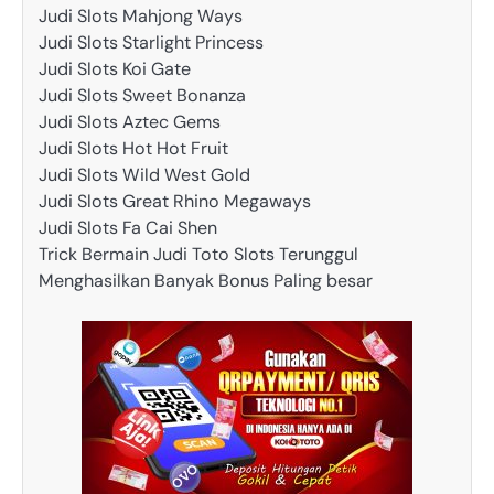
Judi Slots Mahjong Ways
Judi Slots Starlight Princess
Judi Slots Koi Gate
Judi Slots Sweet Bonanza
Judi Slots Aztec Gems
Judi Slots Hot Hot Fruit
Judi Slots Wild West Gold
Judi Slots Great Rhino Megaways
Judi Slots Fa Cai Shen
Trick Bermain Judi Toto Slots Terunggul
Menghasilkan Banyak Bonus Paling besar