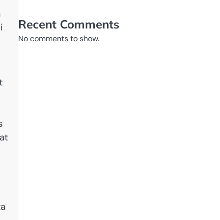
a
Recent Comments
i
No comments to show.
t
s
at
ta