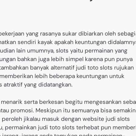
pekerjaan yang rasanya sukar dibiarkan oleh sebag
lihatkan sendiri kayak apakah keuntungan didalamny
udian lain umumnya, slots yaitu permainan yang
ungan bahkan juga lebih simpel karena pun punya
ambahkan banyak alternatif judi toto slots rujukan
pat memberikan lebih beberapa keuntungan untuk
 atraktif yang didatangkan.
rus menarik serta berkesan begitu mengesankan seb
atau promosi. Meskipun itu semuanya bisa semakin
peroleh jikalau masuk dengan website judi slots
tu, permainkan judi toto slots terhebat pun member
a jarang-jarang anda temukan pada permainan-