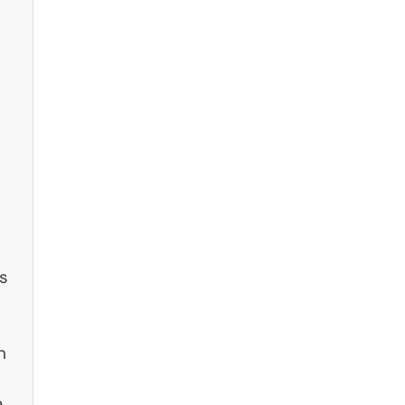
ts
n
a