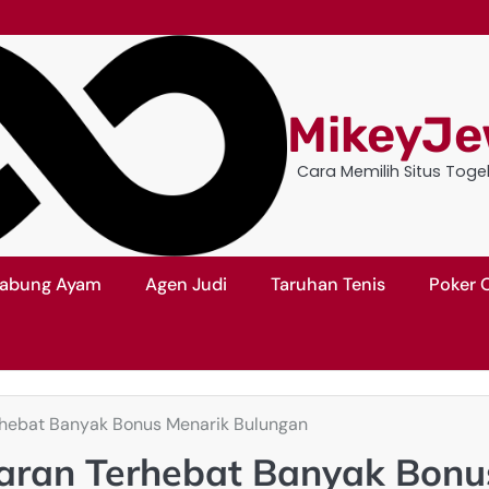
MikeyJe
Cara Memilih Situs Toge
abung Ayam
Agen Judi
Taruhan Tenis
Poker 
erhebat Banyak Bonus Menarik Bulungan
Saran Terhebat Banyak Bonu