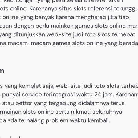
s online. Karenanya situs slots referensi terunggu
 online yang banyak karena mengharap jika tiap
san dengan perlu mainkan games slots online ma
yang ditunjukkan web-site judi toto slots terhebat
 mana macam-macam games slots online yang berada
am
 yang komplet saja, web-site judi toto slots terhe
 punyai service terintegrasi waktu 24 jam. Karena
n atau bettor yang tergabung didalamnya terus
mainan slots online serta nikmati seluruhnya
pa ada terhalang problem waktu kembali.