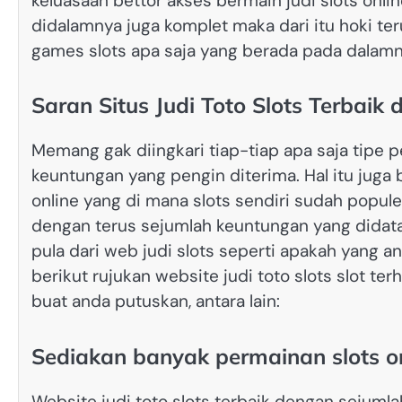
keluasaan bettor akses bermain judi slots onl
didalamnya juga komplet maka dari itu hoki ter
games slots apa saja yang berada pada dalamn
Saran Situs Judi Toto Slots Terbai
Memang gak diingkari tiap-tiap apa saja tipe p
keuntungan yang pengin diterima. Hal itu juga 
online yang di mana slots sendiri sudah popu
dengan terus sejumlah keuntungan yang didat
pula dari web judi slots seperti apakah yang a
berikut rujukan website judi toto slots slot 
buat anda putuskan, antara lain:
Sediakan banyak permainan slots o
Website judi toto slots terbaik dengan sejumla