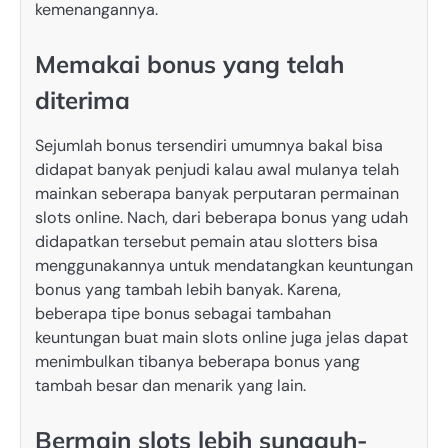
kemenangannya.
Memakai bonus yang telah
diterima
Sejumlah bonus tersendiri umumnya bakal bisa
didapat banyak penjudi kalau awal mulanya telah
mainkan seberapa banyak perputaran permainan
slots online. Nach, dari beberapa bonus yang udah
didapatkan tersebut pemain atau slotters bisa
menggunakannya untuk mendatangkan keuntungan
bonus yang tambah lebih banyak. Karena,
beberapa tipe bonus sebagai tambahan
keuntungan buat main slots online juga jelas dapat
menimbulkan tibanya beberapa bonus yang
tambah besar dan menarik yang lain.
Bermain slots lebih sungguh-