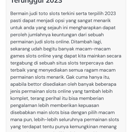
Terunggul 2023
Bermain judi toto slots terkini serta terpilih 2023
pasti dapat menjadi opsi yang sangat menarik
untuk anda yang sejauh ini mengharapkan dapat
peroleh jumlahnya keuntungan dari sebuah
permainan judi slots online. Ditambah lagi,
sekarang udah begitu banyak macam-macam
games slots online yang dapat kita mainkan secara
tergabung di sebuah situs slots terpercaya dan
terbaik yang menyediakan semua ragam macam
permainan slots menarik. Gak cuma hanya itu,
apabila bettor disediakan oleh banyak beberapa
jenis permainan slots online yang tambah lebih
komplet, terang perihal itu bisa memberian
pengalaman lebih memberikan kepuasan
disebabkan main slots bisa dengan pilih macam
mana pun, lebih-lebih seluruhnya permainan slots
yang terdapat tentu punya kemungkinan menang