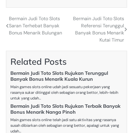
Bermain Judi Toto Slots
Bermain Judi Toto Slots
Post
Saran Terhebat Banyak
Referensi Terunggul
navigation
Bonus Menarik Bulungan
Banyak Bonus Menarik
Kutai Timur
Related Posts
Bermain Judi Toto Slots Rujukan Terunggul
Banyak Bonus Menarik Kuala Kurun
Main games slots online udah jadi sesuatu pekerjaan yang
rasanya sukar ditinggal oleh sebagian orang bettor, lebih-lebih
untuk yang udah…
Bermain Judi Toto Slots Rujukan Terbaik Banyak
Bonus Menarik Nanga Pinoh
Main games slots online telah jadi satu aktivitas yang rasanya
susah dibiarkan oleh sebagian orang bettor, apalagi untuk yang
udah…