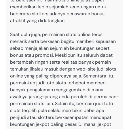
memberikan lebih sejumlah keuntungan untuk
beberapa slotters adanya penawaran bonus
atraktif yang didatangkan.
Saat dulu juga, permainan slots online terus
menarik serta berkesan begitu memberi kepuasan
sebab menjajakan sejumlah keuntungan seperti
bonus atau promosi. Meskipun itu seluruh dapat
bertambah ringan serta realitas banyak pemain
temukan jikalau masuk dengan web-site judi slots
online yang paling dipercaya saja. Sementara itu,
permainkan judi toto slots terhebat memberi
banyak pengalaman mengagumkan di mana
awalnya jarang-jarang anda peroleh di permainan-
permainan slots lain. Selain itu, bermain judi toto
slots terpilih pula selalu membikin beberapa
penjudi atau slotters berkesempatan mendapat
keuntungan jekpot paling besar. Di mana, jekpot