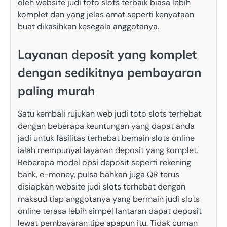
oleh website judi toto slots terbaik biasa lebih
komplet dan yang jelas amat seperti kenyataan
buat dikasihkan kesegala anggotanya.
Layanan deposit yang komplet
dengan sedikitnya pembayaran
paling murah
Satu kembali rujukan web judi toto slots terhebat
dengan beberapa keuntungan yang dapat anda
jadi untuk fasilitas terhebat bemain slots online
ialah mempunyai layanan deposit yang komplet.
Beberapa model opsi deposit seperti rekening
bank, e-money, pulsa bahkan juga QR terus
disiapkan website judi slots terhebat dengan
maksud tiap anggotanya yang bermain judi slots
online terasa lebih simpel lantaran dapat deposit
lewat pembayaran tipe apapun itu. Tidak cuman