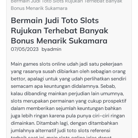
Bermain Judi Toto Slots Rujukan Terhebat Banyak
Bonus Menarik Sukamara
Bermain Judi Toto Slots
Rujukan Terhebat Banyak
Bonus Menarik Sukamara
07/05/2023
by
admin
Main games slots online udah jadi satu pekerjaan
yang rasanya susah dibiarkan oleh sebagian orang
bettor, apalagi untuk yang udah perlihatkan sendiri
semacam apa keuntungan didalamnya. Sebab,
kalau dibanding mainkan perjudian lain umumnya,
slots merupakan permainan yang cukup prospektif
dalam memberikan sejumlah keuntungan bahkan
juga lebih ringan karena pula punya ciri-ciri ringan
dimainkan. Ditambah lagi, dengan ditambahkan
jumlahnya alternatif judi toto slots referensi
terbaik saat ini, main slots online jelas dapat