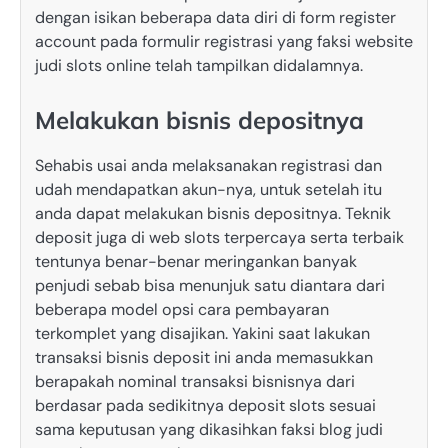
dengan isikan beberapa data diri di form register
account pada formulir registrasi yang faksi website
judi slots online telah tampilkan didalamnya.
Melakukan bisnis depositnya
Sehabis usai anda melaksanakan registrasi dan
udah mendapatkan akun-nya, untuk setelah itu
anda dapat melakukan bisnis depositnya. Teknik
deposit juga di web slots terpercaya serta terbaik
tentunya benar-benar meringankan banyak
penjudi sebab bisa menunjuk satu diantara dari
beberapa model opsi cara pembayaran
terkomplet yang disajikan. Yakini saat lakukan
transaksi bisnis deposit ini anda memasukkan
berapakah nominal transaksi bisnisnya dari
berdasar pada sedikitnya deposit slots sesuai
sama keputusan yang dikasihkan faksi blog judi