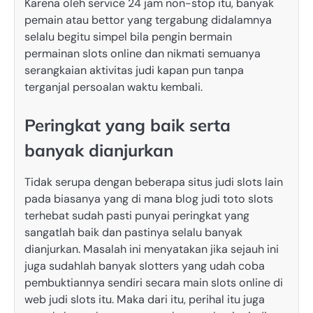
Karena oleh service 24 jam non-stop itu, banyak
pemain atau bettor yang tergabung didalamnya
selalu begitu simpel bila pengin bermain
permainan slots online dan nikmati semuanya
serangkaian aktivitas judi kapan pun tanpa
terganjal persoalan waktu kembali.
Peringkat yang baik serta
banyak dianjurkan
Tidak serupa dengan beberapa situs judi slots lain
pada biasanya yang di mana blog judi toto slots
terhebat sudah pasti punyai peringkat yang
sangatlah baik dan pastinya selalu banyak
dianjurkan. Masalah ini menyatakan jika sejauh ini
juga sudahlah banyak slotters yang udah coba
pembuktiannya sendiri secara main slots online di
web judi slots itu. Maka dari itu, perihal itu juga