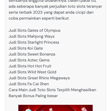
semuanya anggota didalamnya. Dalam pada itu,
ada seberapa banyak perjudian toto slots teranyar
serta terbaik 2023 yang dapat anda cicipi dan
coba permainkan seperti berikut:
Judi Slots Gates of Olympus
Judi Slots Mahjong Ways
Judi Slots Starlight Princess
Judi Slots Koi Gate
Judi Slots Sweet Bonanza
Judi Slots Aztec Gems
Judi Slots Hot Hot Fruit
Judi Slots Wild West Gold
Judi Slots Great Rhino Megaways
Judi Slots Fa Cai Shen
Cara Main Judi Toto Slots Terpilih Menghasilkan
Banyak Bonus Paling besar