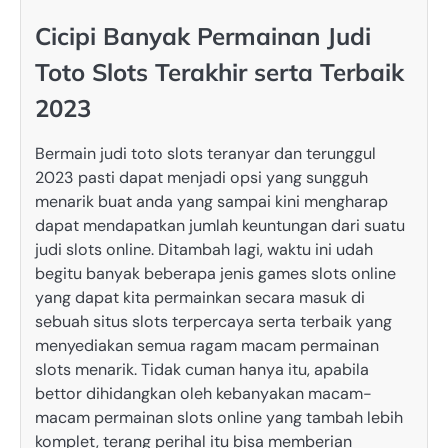
Cicipi Banyak Permainan Judi
Toto Slots Terakhir serta Terbaik
2023
Bermain judi toto slots teranyar dan terunggul
2023 pasti dapat menjadi opsi yang sungguh
menarik buat anda yang sampai kini mengharap
dapat mendapatkan jumlah keuntungan dari suatu
judi slots online. Ditambah lagi, waktu ini udah
begitu banyak beberapa jenis games slots online
yang dapat kita permainkan secara masuk di
sebuah situs slots terpercaya serta terbaik yang
menyediakan semua ragam macam permainan
slots menarik. Tidak cuman hanya itu, apabila
bettor dihidangkan oleh kebanyakan macam-
macam permainan slots online yang tambah lebih
komplet, terang perihal itu bisa memberian