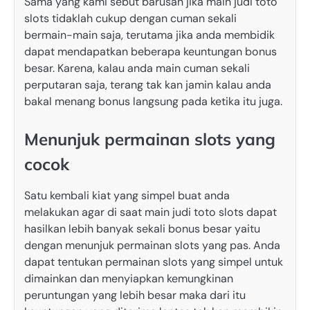
Sama yang kami sebut barusan jika main judi toto
slots tidaklah cukup dengan cuman sekali
bermain-main saja, terutama jika anda membidik
dapat mendapatkan beberapa keuntungan bonus
besar. Karena, kalau anda main cuman sekali
perputaran saja, terang tak kan jamin kalau anda
bakal menang bonus langsung pada ketika itu juga.
Menunjuk permainan slots yang
cocok
Satu kembali kiat yang simpel buat anda
melakukan agar di saat main judi toto slots dapat
hasilkan lebih banyak sekali bonus besar yaitu
dengan menunjuk permainan slots yang pas. Anda
dapat tentukan permainan slots yang simpel untuk
dimainkan dan menyiapkan kemungkinan
peruntungan yang lebih besar maka dari itu