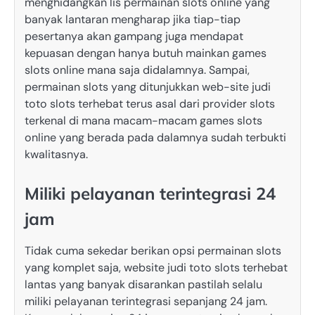
menghidangkan lis permainan slots online yang
banyak lantaran mengharap jika tiap-tiap
pesertanya akan gampang juga mendapat
kepuasan dengan hanya butuh mainkan games
slots online mana saja didalamnya. Sampai,
permainan slots yang ditunjukkan web-site judi
toto slots terhebat terus asal dari provider slots
terkenal di mana macam-macam games slots
online yang berada pada dalamnya sudah terbukti
kwalitasnya.
Miliki pelayanan terintegrasi 24
jam
Tidak cuma sekedar berikan opsi permainan slots
yang komplet saja, website judi toto slots terhebat
lantas yang banyak disarankan pastilah selalu
miliki pelayanan terintegrasi sepanjang 24 jam.