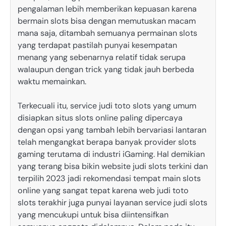
pengalaman lebih memberikan kepuasan karena
bermain slots bisa dengan memutuskan macam
mana saja, ditambah semuanya permainan slots
yang terdapat pastilah punyai kesempatan
menang yang sebenarnya relatif tidak serupa
walaupun dengan trick yang tidak jauh berbeda
waktu memainkan.
Terkecuali itu, service judi toto slots yang umum
disiapkan situs slots online paling dipercaya
dengan opsi yang tambah lebih bervariasi lantaran
telah mengangkat berapa banyak provider slots
gaming terutama di industri iGaming. Hal demikian
yang terang bisa bikin website judi slots terkini dan
terpilih 2023 jadi rekomendasi tempat main slots
online yang sangat tepat karena web judi toto
slots terakhir juga punyai layanan service judi slots
yang mencukupi untuk bisa diintensifkan