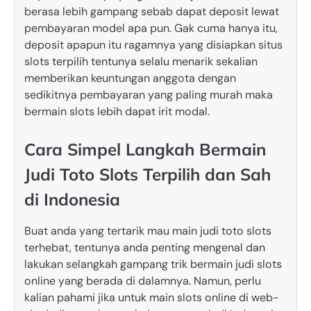
berasa lebih gampang sebab dapat deposit lewat
pembayaran model apa pun. Gak cuma hanya itu,
deposit apapun itu ragamnya yang disiapkan situs
slots terpilih tentunya selalu menarik sekalian
memberikan keuntungan anggota dengan
sedikitnya pembayaran yang paling murah maka
bermain slots lebih dapat irit modal.
Cara Simpel Langkah Bermain
Judi Toto Slots Terpilih dan Sah
di Indonesia
Buat anda yang tertarik mau main judi toto slots
terhebat, tentunya anda penting mengenal dan
lakukan selangkah gampang trik bermain judi slots
online yang berada di dalamnya. Namun, perlu
kalian pahami jika untuk main slots online di web-