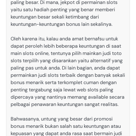
paling besar. Di mana, jekpot di permainan slots
yaitu satu hadiah penting yang benar memberi
keuntungan besar sekali ketimbang dari
keuntungan-keuntungan bonus lain sekalinya.
Oleh karena itu, kalau anda amat bernafsu untuk
dapat peroleh lebih beberapa keuntungan di saat
main slots online, tentunya pilih mainkan judi toto
slots terpilih yang disarankan yaitu alternatif yang
paling pas untuk anda. Di lain bagian, anda dapat
permainkan judi slots terbaik dengan banyak sekali
bonus menarik serta terkomplet cuman dengan
penting tergabung saja lewat web slots paling
dipercaya yang nantinya memang available secara
pelbagai penawaran keuntungan sangat realitas.
Bahwasanya, untung yang besar dari promosi
bonus menarik bukan salah satu keuntungan atau
kepuasan yang dapat anda rasa saat bermain judi