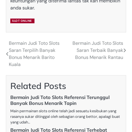
keuntungan yang diterima lantas tak kan membikin
anda sukar.
SLOT ONLINE
Bermain Judi Toto Slots
Bermain Judi Toto Slots
Post
Saran Terpilih Banyak
Saran Terbaik Banyak
navigation
Bonus Menarik Barito
Bonus Menarik Rantau
Kuala
Related Posts
Bermain Judi Toto Slots Referensi Terunggul
Banyak Bonus Menarik Tapin
Main permainan slots online telah jadi sesuatu kesibukan yang
rasanya sukar ditinggal oleh sebagian orang bettor, apalagi buat
yang udah…
Bermain Judi Toto Slots Referensi Terhebat