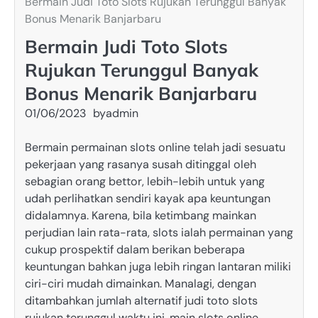
Bermain Judi Toto Slots Rujukan Terunggul Banyak
Bonus Menarik Banjarbaru
Bermain Judi Toto Slots
Rujukan Terunggul Banyak
Bonus Menarik Banjarbaru
01/06/2023
by
admin
Bermain permainan slots online telah jadi sesuatu
pekerjaan yang rasanya susah ditinggal oleh
sebagian orang bettor, lebih-lebih untuk yang
udah perlihatkan sendiri kayak apa keuntungan
didalamnya. Karena, bila ketimbang mainkan
perjudian lain rata-rata, slots ialah permainan yang
cukup prospektif dalam berikan beberapa
keuntungan bahkan juga lebih ringan lantaran miliki
ciri-ciri mudah dimainkan. Manalagi, dengan
ditambahkan jumlah alternatif judi toto slots
rujukan terunggul waktu ini, main slots online