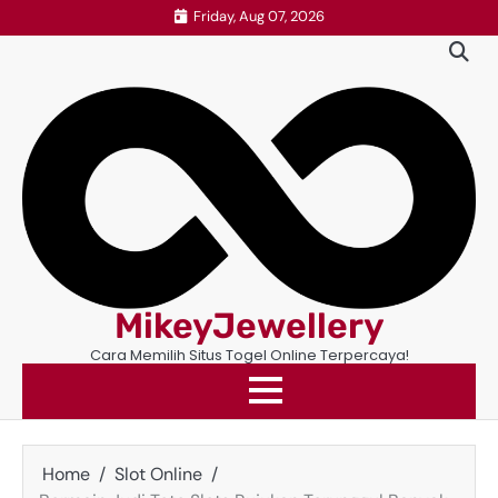
Skip
Friday, Aug 07, 2026
to
content
MikeyJewellery
Cara Memilih Situs Togel Online Terpercaya!
Home
Slot Online