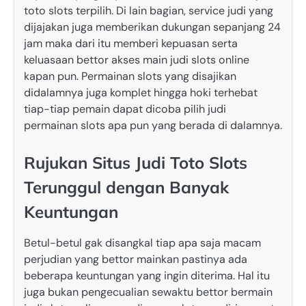
toto slots terpilih. Di lain bagian, service judi yang
dijajakan juga memberikan dukungan sepanjang 24
jam maka dari itu memberi kepuasan serta
keluasaan bettor akses main judi slots online
kapan pun. Permainan slots yang disajikan
didalamnya juga komplet hingga hoki terhebat
tiap-tiap pemain dapat dicoba pilih judi
permainan slots apa pun yang berada di dalamnya.
Rujukan Situs Judi Toto Slots
Terunggul dengan Banyak
Keuntungan
Betul-betul gak disangkal tiap apa saja macam
perjudian yang bettor mainkan pastinya ada
beberapa keuntungan yang ingin diterima. Hal itu
juga bukan pengecualian sewaktu bettor bermain