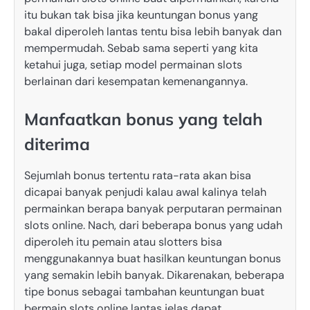
itu bukan tak bisa jika keuntungan bonus yang
bakal diperoleh lantas tentu bisa lebih banyak dan
mempermudah. Sebab sama seperti yang kita
ketahui juga, setiap model permainan slots
berlainan dari kesempatan kemenangannya.
Manfaatkan bonus yang telah
diterima
Sejumlah bonus tertentu rata-rata akan bisa
dicapai banyak penjudi kalau awal kalinya telah
permainkan berapa banyak perputaran permainan
slots online. Nach, dari beberapa bonus yang udah
diperoleh itu pemain atau slotters bisa
menggunakannya buat hasilkan keuntungan bonus
yang semakin lebih banyak. Dikarenakan, beberapa
tipe bonus sebagai tambahan keuntungan buat
bermain slots online lantas jelas dapat