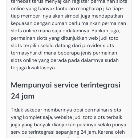
terhebat terus menyajikan register permainan slots
online yang banyak lantaran mengharap jika tiap-
tiap member-nya akan simpel juga mendapatkan
kepuasan dengan cuman perlu mainkan permainan
slots online mana saja didalamnya. Bahkan juga,
permainan slots yang ditunjukkan web judi toto
slots terpilih selalu datang dari provider slots
termasyhur di mana beberapa jenis permainan
slots online yang berada pada dalamnya sudah
terjaga kwalitasnya.
Mempunyai service terintegrasi
24 jam
Tidak sekedar memberinya opsi permainan slots
yang komplet saja, website judi toto slots terbaik
juga yang banyak dianjurkan pastinya selalu punya
service terintegrasi sepanjang 24 jam. Karena oleh