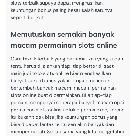
slots terbaik supaya dapat menghasilkan
keuntungan bonus paling besar salah satunya
seperti berikut:
Memutuskan semakin banyak
macam permainan slots online
Cara teknik terbaik yang pertama-kali yang sudah
tentu harus dijalankan tiap-tiap bettor di saat
main judi toto slots online biar menghasilkan
banyak sekali bonus yakni dengan menunjuk
bertambah banyak macam-macam permainan
slots online buat dipermainkan. Bila tiap-tiap
pemain mempunyai seberapa banyak macam opsi
permainan slots online untuk dipermainkan, karena
itu bukan tidak bisa jika keuntungan bonus yang
bisa didapat lantas tentu semakin banyak dan
mempermudah. Sebab sama yang kita mengetahui