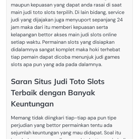
maupun kepuasan yang dapat anda rasai di saat
main judi toto slots terpilih. Di lain bidang, service
judi yang dijajakan juga menyuport sepanjang 24
jam maka dari itu memberi kepuasan serta
kelapangan bettor akses main judi slots online
setiap waktu. Permainan slots yang disiapkan
didalamnya sangat komplet maka hoki terhebat
tiap pemain dapat dicoba menunjuk judi games
slots apa pun yang ada pada dalamnya.
Saran Situs Judi Toto Slots
Terbaik dengan Banyak
Keuntungan
Memang tidak diingkari tiap-tiap apa pun tipe
perjudian yang bettor permainkan tentu ada
sejumlah keuntungan yang mau didapat. Soal itu