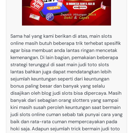
Sama hal yang kami berikan di atas, main slots
online masih butuh beberapa trik terhebat spesifik
agar bisa membuat anda lantas ringan mencetak
kemenangan. Di lain bagian, pemakaian beberapa
strategi terunggul di saat main judi toto slots
lantas bahkan juga dapat mendatangkan lebih
sejumlah keuntungan seperti dari keuntungan
bonus paling besar dan banyak yang selalu
disajikan oleh blog judi slots bisa dipercaya. Masih
banyak dari sebagian orang slotters yang sampai
kini masih susah peroleh keuntungan saat bermain
judi slots online cuman sebab tak punyai cara yang
baik dan rata-rata cuman mempercayakan pada
hoki saja. Adapun sejumlah trick bermain judi toto