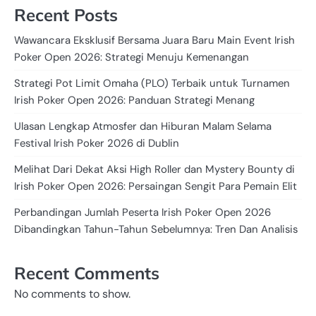
Recent Posts
Wawancara Eksklusif Bersama Juara Baru Main Event Irish
Poker Open 2026: Strategi Menuju Kemenangan
Strategi Pot Limit Omaha (PLO) Terbaik untuk Turnamen
Irish Poker Open 2026: Panduan Strategi Menang
Ulasan Lengkap Atmosfer dan Hiburan Malam Selama
Festival Irish Poker 2026 di Dublin
Melihat Dari Dekat Aksi High Roller dan Mystery Bounty di
Irish Poker Open 2026: Persaingan Sengit Para Pemain Elit
Perbandingan Jumlah Peserta Irish Poker Open 2026
Dibandingkan Tahun-Tahun Sebelumnya: Tren Dan Analisis
Recent Comments
No comments to show.