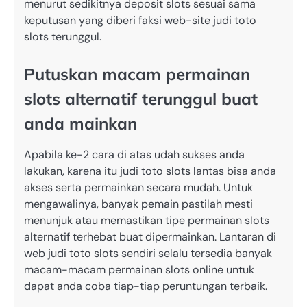
menurut sedikitnya deposit slots sesuai sama
keputusan yang diberi faksi web-site judi toto
slots terunggul.
Putuskan macam permainan
slots alternatif terunggul buat
anda mainkan
Apabila ke-2 cara di atas udah sukses anda
lakukan, karena itu judi toto slots lantas bisa anda
akses serta permainkan secara mudah. Untuk
mengawalinya, banyak pemain pastilah mesti
menunjuk atau memastikan tipe permainan slots
alternatif terhebat buat dipermainkan. Lantaran di
web judi toto slots sendiri selalu tersedia banyak
macam-macam permainan slots online untuk
dapat anda coba tiap-tiap peruntungan terbaik.