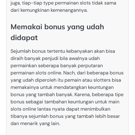
juga, tiap-tiap type permainan slots tidak sama
dari kemungkinan kemenangannya.
Memakai bonus yang udah
didapat
Sejumlah bonus tertentu kebanyakan akan bisa
diraih banyak penjudi bila awalnya udah
permainkan seberapa banyak perputaran
permainan slots online. Nach, dari beberapa bonus
yang udah diperoleh itu pemain atau slotters bisa
memakainya untuk mendatangkan keuntungan
bonus yang tambah banyak. Karena, beberapa tipe
bonus sebagai tambahan keuntungan untuk main
slots online lantas nyata dapat menimbulkan
tibanya sejumlah bonus yang tambah lebih besar
dan menarik yang lain.