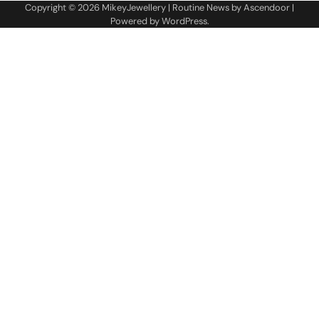
Copyright © 2026
MikeyJewellery
| Routine News by
Ascendoor
|
Powered by
WordPress
.