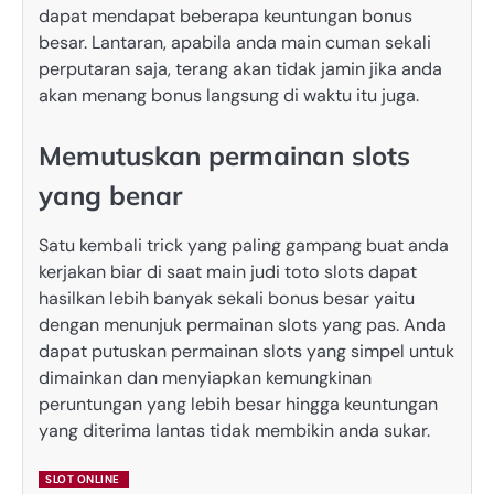
dapat mendapat beberapa keuntungan bonus
besar. Lantaran, apabila anda main cuman sekali
perputaran saja, terang akan tidak jamin jika anda
akan menang bonus langsung di waktu itu juga.
Memutuskan permainan slots
yang benar
Satu kembali trick yang paling gampang buat anda
kerjakan biar di saat main judi toto slots dapat
hasilkan lebih banyak sekali bonus besar yaitu
dengan menunjuk permainan slots yang pas. Anda
dapat putuskan permainan slots yang simpel untuk
dimainkan dan menyiapkan kemungkinan
peruntungan yang lebih besar hingga keuntungan
yang diterima lantas tidak membikin anda sukar.
SLOT ONLINE