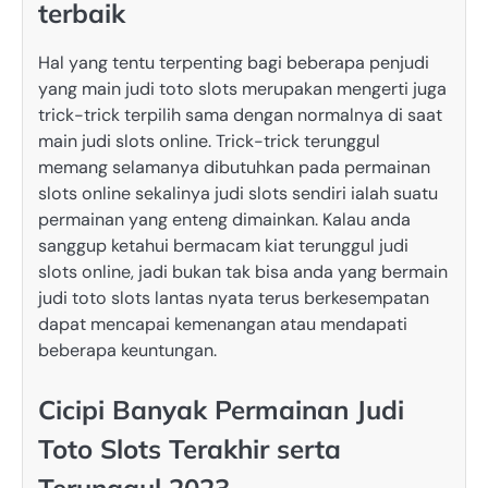
terbaik
Hal yang tentu terpenting bagi beberapa penjudi
yang main judi toto slots merupakan mengerti juga
trick-trick terpilih sama dengan normalnya di saat
main judi slots online. Trick-trick terunggul
memang selamanya dibutuhkan pada permainan
slots online sekalinya judi slots sendiri ialah suatu
permainan yang enteng dimainkan. Kalau anda
sanggup ketahui bermacam kiat terunggul judi
slots online, jadi bukan tak bisa anda yang bermain
judi toto slots lantas nyata terus berkesempatan
dapat mencapai kemenangan atau mendapati
beberapa keuntungan.
Cicipi Banyak Permainan Judi
Toto Slots Terakhir serta