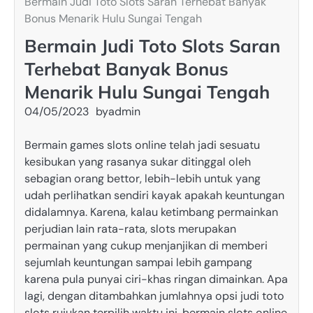
Bermain Judi Toto Slots Saran Terhebat Banyak
Bonus Menarik Hulu Sungai Tengah
Bermain Judi Toto Slots Saran
Terhebat Banyak Bonus
Menarik Hulu Sungai Tengah
04/05/2023
by
admin
Bermain games slots online telah jadi sesuatu
kesibukan yang rasanya sukar ditinggal oleh
sebagian orang bettor, lebih-lebih untuk yang
udah perlihatkan sendiri kayak apakah keuntungan
didalamnya. Karena, kalau ketimbang permainkan
perjudian lain rata-rata, slots merupakan
permainan yang cukup menjanjikan di memberi
sejumlah keuntungan sampai lebih gampang
karena pula punyai ciri-khas ringan dimainkan. Apa
lagi, dengan ditambahkan jumlahnya opsi judi toto
slots rujukan terpilih waktu ini, bermain slots online