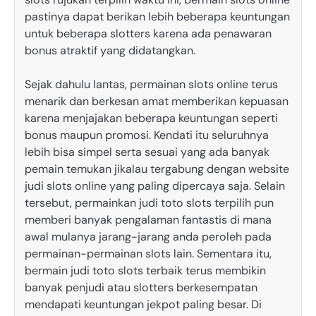
pastinya dapat berikan lebih beberapa keuntungan
untuk beberapa slotters karena ada penawaran
bonus atraktif yang didatangkan.
Sejak dahulu lantas, permainan slots online terus
menarik dan berkesan amat memberikan kepuasan
karena menjajakan beberapa keuntungan seperti
bonus maupun promosi. Kendati itu seluruhnya
lebih bisa simpel serta sesuai yang ada banyak
pemain temukan jikalau tergabung dengan website
judi slots online yang paling dipercaya saja. Selain
tersebut, permainkan judi toto slots terpilih pun
memberi banyak pengalaman fantastis di mana
awal mulanya jarang-jarang anda peroleh pada
permainan-permainan slots lain. Sementara itu,
bermain judi toto slots terbaik terus membikin
banyak penjudi atau slotters berkesempatan
mendapati keuntungan jekpot paling besar. Di