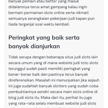
banyak pemain atau bettor yang masuk
didalamnya terus amat gampang kalau ingin
bermain permainan slots online serta nikmati
semuanya serangkaian pekerjaan judi kapan pun
tiada terganjal soal waktu kembali.
Peringkat yang baik serta
banyak dianjurkan
Tidak serupa dengan beberapa situs judi slots lain
secara umum yang di mana website judi toto slots
terunggul sudah pasti memiliki peringkat yang
benar-benar baik dan pastinya terus banyak
direferensikan. Masalah ini menunjukkan jika sejauh
ini juga sudahlah banyak slotters yang sudah coba
pembuktiannya sendiri secara main slots online di
blog judi slots itu. Maka dari itu, perihal itu juga
yang rata-rata selalu membuat website judi slots