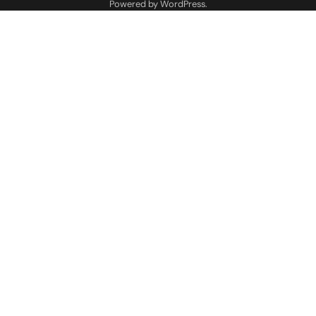
Powered by
WordPress
.