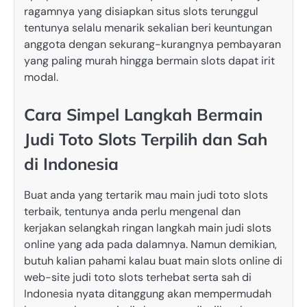
ragamnya yang disiapkan situs slots terunggul
tentunya selalu menarik sekalian beri keuntungan
anggota dengan sekurang-kurangnya pembayaran
yang paling murah hingga bermain slots dapat irit
modal.
Cara Simpel Langkah Bermain
Judi Toto Slots Terpilih dan Sah
di Indonesia
Buat anda yang tertarik mau main judi toto slots
terbaik, tentunya anda perlu mengenal dan
kerjakan selangkah ringan langkah main judi slots
online yang ada pada dalamnya. Namun demikian,
butuh kalian pahami kalau buat main slots online di
web-site judi toto slots terhebat serta sah di
Indonesia nyata ditanggung akan mempermudah