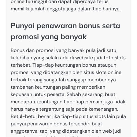
online terunggul dan dapat dipercaya terus
memiliki jumlah anggota juga dalam tiap harinya.
Punyai penawaran bonus serta
promosi yang banyak
Bonus dan promosi yang banyak pula jadi satu
kelebihan yang selalu ada di website judi toto slots
terhebat. Tiap-tiap keuntungan bonus ataupun
promosi yang didatangkan oleh situs slots online
terbaik terang sangatlah sanggup memberinya
tambahan keuntungan paling memberikan
kepuasan untuk peserta. Sebab sekarang, buat
mendapati keuntungan tiap-tiap pemain juga tidak
harus hanya tergantung saja pada kemenangan.
Betul-betul benar jika tiap-tiap situs slots lain pula
punyai penawaran bonus tersendiri buat
anggotanya, tapi yang didatangkan oleh web judi