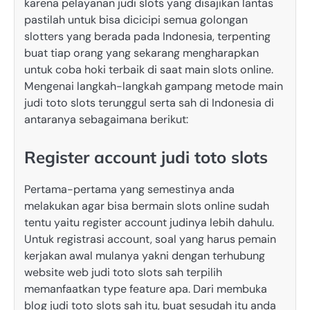
karena pelayanan judi slots yang disajikan lantas
pastilah untuk bisa dicicipi semua golongan
slotters yang berada pada Indonesia, terpenting
buat tiap orang yang sekarang mengharapkan
untuk coba hoki terbaik di saat main slots online.
Mengenai langkah-langkah gampang metode main
judi toto slots terunggul serta sah di Indonesia di
antaranya sebagaimana berikut:
Register account judi toto slots
Pertama-pertama yang semestinya anda
melakukan agar bisa bermain slots online sudah
tentu yaitu register account judinya lebih dahulu.
Untuk registrasi account, soal yang harus pemain
kerjakan awal mulanya yakni dengan terhubung
website web judi toto slots sah terpilih
memanfaatkan type feature apa. Dari membuka
blog judi toto slots sah itu, buat sesudah itu anda