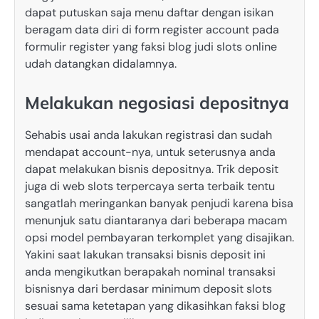
dapat putuskan saja menu daftar dengan isikan
beragam data diri di form register account pada
formulir register yang faksi blog judi slots online
udah datangkan didalamnya.
Melakukan negosiasi depositnya
Sehabis usai anda lakukan registrasi dan sudah
mendapat account-nya, untuk seterusnya anda
dapat melakukan bisnis depositnya. Trik deposit
juga di web slots terpercaya serta terbaik tentu
sangatlah meringankan banyak penjudi karena bisa
menunjuk satu diantaranya dari beberapa macam
opsi model pembayaran terkomplet yang disajikan.
Yakini saat lakukan transaksi bisnis deposit ini
anda mengikutkan berapakah nominal transaksi
bisnisnya dari berdasar minimum deposit slots
sesuai sama ketetapan yang dikasihkan faksi blog