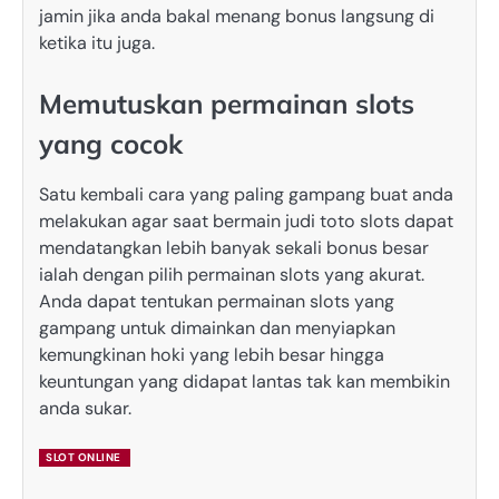
jamin jika anda bakal menang bonus langsung di
ketika itu juga.
Memutuskan permainan slots
yang cocok
Satu kembali cara yang paling gampang buat anda
melakukan agar saat bermain judi toto slots dapat
mendatangkan lebih banyak sekali bonus besar
ialah dengan pilih permainan slots yang akurat.
Anda dapat tentukan permainan slots yang
gampang untuk dimainkan dan menyiapkan
kemungkinan hoki yang lebih besar hingga
keuntungan yang didapat lantas tak kan membikin
anda sukar.
SLOT ONLINE