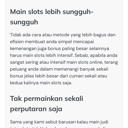
Main slots lebih sungguh-
sungguh
Tidak ada cara atau metode yang lebih bagus dan
efisien membuat anda simpel mencapai
kemenangan juga bonus paling besar selainnya
harus main slots lebih intensif. Sebab, apabila anda
sangat sering atau intensif main slots online, terang
peluang anda dalam memenangi banyak sekali
bonus jelas lebih besar dari cuman sekali atau
kedua kalinya main slots saja.
Tak permainkan sekali
perputaran saja
Sama yang kami sebut barusan kalau main judi