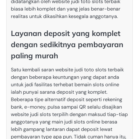
didatangkan oleh website judi toto slots terbaik
biasa lebih komplet dan yang jelas benar-benar
realitas untuk dikasihkan kesegala anggotanya.
Layanan deposit yang komplet
dengan sedikitnya pembayaran
paling murah
Satu kembali saran website judi toto slots terbaik
dengan beberapa keuntungan yang dapat anda
untuk jadi fasilitas terhebat bemain slots online
ialah punyai sarana deposit yang komplet.
Beberapa tipe alternatif deposit seperti rekening
bank, e-money, pulsa sampai QR selalu disajikan
website judi slots terpilih dengan maksud tiap-tiap
anggotanya yang main judi slots online berasa
lebih gampang lantaran dapat deposit lewat
pembayaran type apa pun. Tidak cuman hanya itu,