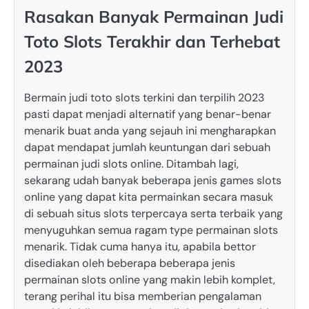
Rasakan Banyak Permainan Judi
Toto Slots Terakhir dan Terhebat
2023
Bermain judi toto slots terkini dan terpilih 2023
pasti dapat menjadi alternatif yang benar-benar
menarik buat anda yang sejauh ini mengharapkan
dapat mendapat jumlah keuntungan dari sebuah
permainan judi slots online. Ditambah lagi,
sekarang udah banyak beberapa jenis games slots
online yang dapat kita permainkan secara masuk
di sebuah situs slots terpercaya serta terbaik yang
menyuguhkan semua ragam type permainan slots
menarik. Tidak cuma hanya itu, apabila bettor
disediakan oleh beberapa beberapa jenis
permainan slots online yang makin lebih komplet,
terang perihal itu bisa memberian pengalaman