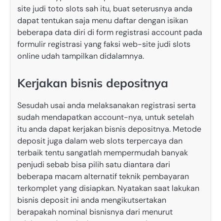
site judi toto slots sah itu, buat seterusnya anda
dapat tentukan saja menu daftar dengan isikan
beberapa data diri di form registrasi account pada
formulir registrasi yang faksi web-site judi slots
online udah tampilkan didalamnya.
Kerjakan bisnis depositnya
Sesudah usai anda melaksanakan registrasi serta
sudah mendapatkan account-nya, untuk setelah
itu anda dapat kerjakan bisnis depositnya. Metode
deposit juga dalam web slots terpercaya dan
terbaik tentu sangatlah mempermudah banyak
penjudi sebab bisa pilih satu diantara dari
beberapa macam alternatif teknik pembayaran
terkomplet yang disiapkan. Nyatakan saat lakukan
bisnis deposit ini anda mengikutsertakan
berapakah nominal bisnisnya dari menurut