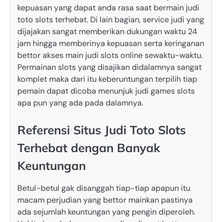
kepuasan yang dapat anda rasa saat bermain judi
toto slots terhebat. Di lain bagian, service judi yang
dijajakan sangat memberikan dukungan waktu 24
jam hingga memberinya kepuasan serta keringanan
bettor akses main judi slots online sewaktu-waktu.
Permainan slots yang disajikan didalamnya sangat
komplet maka dari itu keberuntungan terpilih tiap
pemain dapat dicoba menunjuk judi games slots
apa pun yang ada pada dalamnya.
Referensi Situs Judi Toto Slots
Terhebat dengan Banyak
Keuntungan
Betul-betul gak disanggah tiap-tiap apapun itu
macam perjudian yang bettor mainkan pastinya
ada sejumlah keuntungan yang pengin diperoleh.