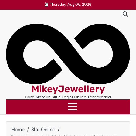
Skip
Thursday, Aug 06, 2026
to
content
MikeyJewellery
Cara Memilih Situs Togel Online Terpercaya!
Home
Slot Online