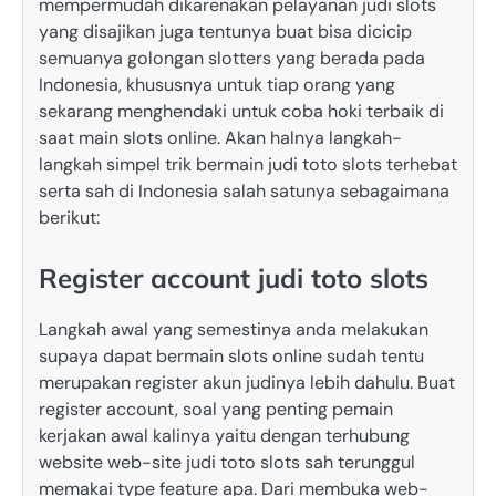
mempermudah dikarenakan pelayanan judi slots
yang disajikan juga tentunya buat bisa dicicip
semuanya golongan slotters yang berada pada
Indonesia, khususnya untuk tiap orang yang
sekarang menghendaki untuk coba hoki terbaik di
saat main slots online. Akan halnya langkah-
langkah simpel trik bermain judi toto slots terhebat
serta sah di Indonesia salah satunya sebagaimana
berikut:
Register account judi toto slots
Langkah awal yang semestinya anda melakukan
supaya dapat bermain slots online sudah tentu
merupakan register akun judinya lebih dahulu. Buat
register account, soal yang penting pemain
kerjakan awal kalinya yaitu dengan terhubung
website web-site judi toto slots sah terunggul
memakai type feature apa. Dari membuka web-