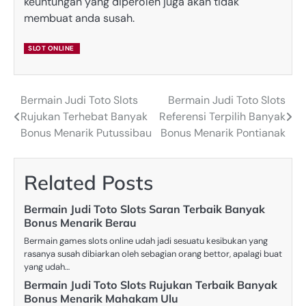
keuntungan yang diperoleh juga akan tidak
membuat anda susah.
SLOT ONLINE
Bermain Judi Toto Slots
Bermain Judi Toto Slots
Post
Rujukan Terhebat Banyak
Referensi Terpilih Banyak
navigation
Bonus Menarik Putussibau
Bonus Menarik Pontianak
Related Posts
Bermain Judi Toto Slots Saran Terbaik Banyak
Bonus Menarik Berau
Bermain games slots online udah jadi sesuatu kesibukan yang
rasanya susah dibiarkan oleh sebagian orang bettor, apalagi buat
yang udah…
Bermain Judi Toto Slots Rujukan Terbaik Banyak
Bonus Menarik Mahakam Ulu