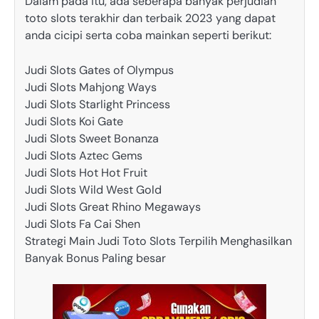
Dalam pada itu, ada seberapa banyak perjudian
toto slots terakhir dan terbaik 2023 yang dapat
anda cicipi serta coba mainkan seperti berikut:
Judi Slots Gates of Olympus
Judi Slots Mahjong Ways
Judi Slots Starlight Princess
Judi Slots Koi Gate
Judi Slots Sweet Bonanza
Judi Slots Aztec Gems
Judi Slots Hot Hot Fruit
Judi Slots Wild West Gold
Judi Slots Great Rhino Megaways
Judi Slots Fa Cai Shen
Strategi Main Judi Toto Slots Terpilih Menghasilkan
Banyak Bonus Paling besar