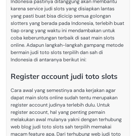
Indonesia pastinya ditanggung akan membantu
karena service judi slots yang disiapkan lantas
yang pasti buat bisa dicicip semua golongan
slotters yang berada pada Indonesia, terlebih buat
tiap orang yang waktu ini mendambakan untuk
coba keberuntungan terbaik di saat main slots
online. Adapun langkah-langkah gampang metode
bermain judi toto slots terpilih dan sah di
Indonesia di antaranya berikut ini:
Register account judi toto slots
Cara awal yang semestinya anda kerjakan agar
dapat main slots online sudah tentu merupakan
register account judinya terlebih dulu. Untuk
register account, hal yang penting pemain
melakukan awal mulanya yakni dengan terhubung
web blog judi toto slots sah terpilih memakai
macam feature apa. Dari terhubung web judi toto