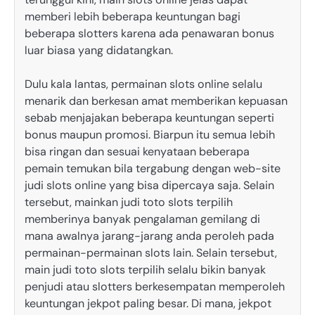
memberi lebih beberapa keuntungan bagi
beberapa slotters karena ada penawaran bonus
luar biasa yang didatangkan.
Dulu kala lantas, permainan slots online selalu
menarik dan berkesan amat memberikan kepuasan
sebab menjajakan beberapa keuntungan seperti
bonus maupun promosi. Biarpun itu semua lebih
bisa ringan dan sesuai kenyataan beberapa
pemain temukan bila tergabung dengan web-site
judi slots online yang bisa dipercaya saja. Selain
tersebut, mainkan judi toto slots terpilih
memberinya banyak pengalaman gemilang di
mana awalnya jarang-jarang anda peroleh pada
permainan-permainan slots lain. Selain tersebut,
main judi toto slots terpilih selalu bikin banyak
penjudi atau slotters berkesempatan memperoleh
keuntungan jekpot paling besar. Di mana, jekpot