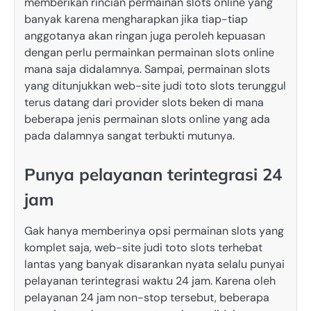
memberikan rincian permainan slots online yang
banyak karena mengharapkan jika tiap-tiap
anggotanya akan ringan juga peroleh kepuasan
dengan perlu permainkan permainan slots online
mana saja didalamnya. Sampai, permainan slots
yang ditunjukkan web-site judi toto slots terunggul
terus datang dari provider slots beken di mana
beberapa jenis permainan slots online yang ada
pada dalamnya sangat terbukti mutunya.
Punya pelayanan terintegrasi 24
jam
Gak hanya memberinya opsi permainan slots yang
komplet saja, web-site judi toto slots terhebat
lantas yang banyak disarankan nyata selalu punyai
pelayanan terintegrasi waktu 24 jam. Karena oleh
pelayanan 24 jam non-stop tersebut, beberapa