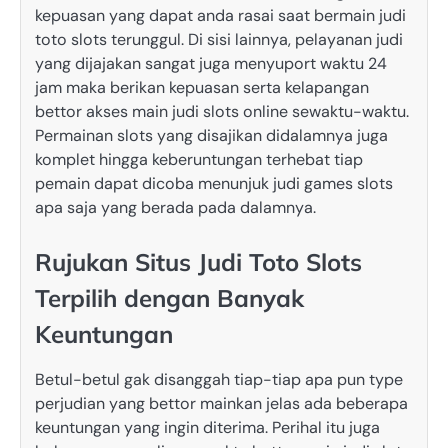
kepuasan yang dapat anda rasai saat bermain judi
toto slots terunggul. Di sisi lainnya, pelayanan judi
yang dijajakan sangat juga menyuport waktu 24
jam maka berikan kepuasan serta kelapangan
bettor akses main judi slots online sewaktu-waktu.
Permainan slots yang disajikan didalamnya juga
komplet hingga keberuntungan terhebat tiap
pemain dapat dicoba menunjuk judi games slots
apa saja yang berada pada dalamnya.
Rujukan Situs Judi Toto Slots
Terpilih dengan Banyak
Keuntungan
Betul-betul gak disanggah tiap-tiap apa pun type
perjudian yang bettor mainkan jelas ada beberapa
keuntungan yang ingin diterima. Perihal itu juga