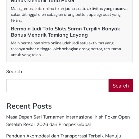
Bonus Menarik Tana Paser
Main games slots online telah jadi sesuatu aktivitas yang rasanya
sukar ditinggal oleh sebagian orang bettor, apalagi buat yang
telah…
Bermain Judi Toto Slots Saran Terpilih Banyak
Bonus Menarik Tamiang Layang
Main permainan slots online udah jadi satu aktivitas yang
rasanya sukar ditinggal oleh sebagian orang bettor, terutama
untuk yang telah…
Search
Search
Recent Posts
Masa Depan Seri Turnamen Internasional Irish Poker Open
Setelah Rekor 2026 dan Prospek Global
Panduan Akomodasi dan Transportasi Terbaik Menuju