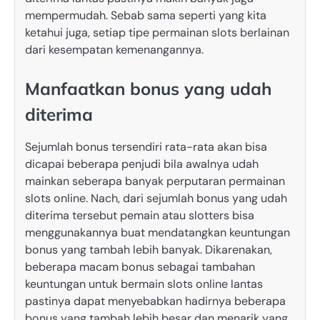
mempermudah. Sebab sama seperti yang kita
ketahui juga, setiap tipe permainan slots berlainan
dari kesempatan kemenangannya.
Manfaatkan bonus yang udah
diterima
Sejumlah bonus tersendiri rata-rata akan bisa
dicapai beberapa penjudi bila awalnya udah
mainkan seberapa banyak perputaran permainan
slots online. Nach, dari sejumlah bonus yang udah
diterima tersebut pemain atau slotters bisa
menggunakannya buat mendatangkan keuntungan
bonus yang tambah lebih banyak. Dikarenakan,
beberapa macam bonus sebagai tambahan
keuntungan untuk bermain slots online lantas
pastinya dapat menyebabkan hadirnya beberapa
bonus yang tambah lebih besar dan menarik yang