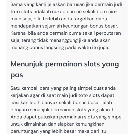
Sama yang kami jelaskan barusan jika bermain judi
toto slots tidaklah cukup cuman sekali bermain-
main saja, bila terlebih anda targetkan dapat
mendapatkan sejumlah keuntungan bonus besar.
Karena, bila anda bermain cuma sekali perputaran
saja, terang tidak menanggung jika anda akan
menang bonus langsung pada waktu itu juga.
Menunjuk permainan slots yang
pas
Satu kembali cara yang paling simpel buat anda
kerjakan agar di saat main judi toto slots dapat
hasilkan lebih banyak sekali bonus besar ialah
dengan menunjuk permainan slots yang akurat.
Anda dapat putuskan permainan slots yang simpel
untuk dimainkan dan siapkan kemungkinan
peruntungan yang lebih besar maka dari itu