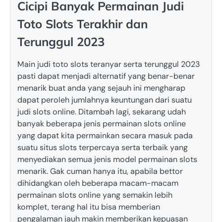
Cicipi Banyak Permainan Judi
Toto Slots Terakhir dan
Terunggul 2023
Main judi toto slots teranyar serta terunggul 2023
pasti dapat menjadi alternatif yang benar-benar
menarik buat anda yang sejauh ini mengharap
dapat peroleh jumlahnya keuntungan dari suatu
judi slots online. Ditambah lagi, sekarang udah
banyak beberapa jenis permainan slots online
yang dapat kita permainkan secara masuk pada
suatu situs slots terpercaya serta terbaik yang
menyediakan semua jenis model permainan slots
menarik. Gak cuman hanya itu, apabila bettor
dihidangkan oleh beberapa macam-macam
permainan slots online yang semakin lebih
komplet, terang hal itu bisa memberian
pengalaman jauh makin memberikan kepuasan