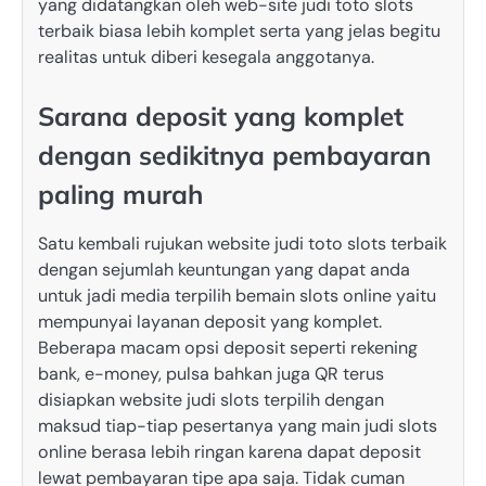
yang didatangkan oleh web-site judi toto slots
terbaik biasa lebih komplet serta yang jelas begitu
realitas untuk diberi kesegala anggotanya.
Sarana deposit yang komplet
dengan sedikitnya pembayaran
paling murah
Satu kembali rujukan website judi toto slots terbaik
dengan sejumlah keuntungan yang dapat anda
untuk jadi media terpilih bemain slots online yaitu
mempunyai layanan deposit yang komplet.
Beberapa macam opsi deposit seperti rekening
bank, e-money, pulsa bahkan juga QR terus
disiapkan website judi slots terpilih dengan
maksud tiap-tiap pesertanya yang main judi slots
online berasa lebih ringan karena dapat deposit
lewat pembayaran tipe apa saja. Tidak cuman