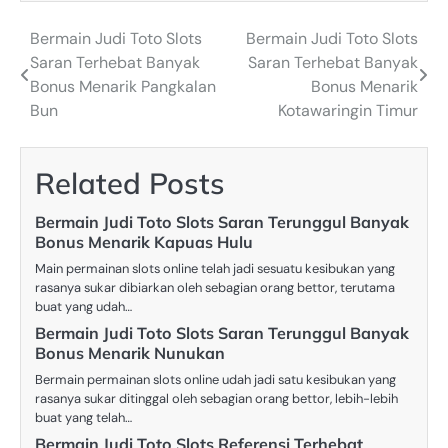
Bermain Judi Toto Slots
Bermain Judi Toto Slots
Post
Saran Terhebat Banyak
Saran Terhebat Banyak
navigation
Bonus Menarik Pangkalan
Bonus Menarik
Bun
Kotawaringin Timur
Related Posts
Bermain Judi Toto Slots Saran Terunggul Banyak
Bonus Menarik Kapuas Hulu
Main permainan slots online telah jadi sesuatu kesibukan yang
rasanya sukar dibiarkan oleh sebagian orang bettor, terutama
buat yang udah…
Bermain Judi Toto Slots Saran Terunggul Banyak
Bonus Menarik Nunukan
Bermain permainan slots online udah jadi satu kesibukan yang
rasanya sukar ditinggal oleh sebagian orang bettor, lebih-lebih
buat yang telah…
Bermain Judi Toto Slots Referensi Terhebat