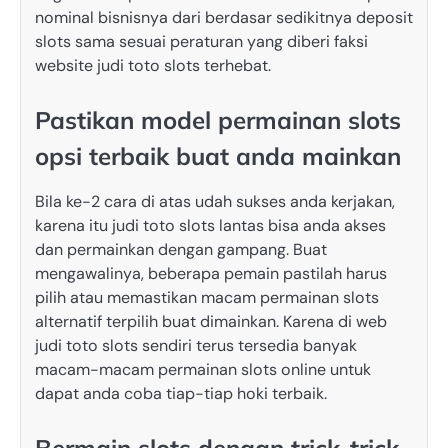
nominal bisnisnya dari berdasar sedikitnya deposit
slots sama sesuai peraturan yang diberi faksi
website judi toto slots terhebat.
Pastikan model permainan slots
opsi terbaik buat anda mainkan
Bila ke-2 cara di atas udah sukses anda kerjakan,
karena itu judi toto slots lantas bisa anda akses
dan permainkan dengan gampang. Buat
mengawalinya, beberapa pemain pastilah harus
pilih atau memastikan macam permainan slots
alternatif terpilih buat dimainkan. Karena di web
judi toto slots sendiri terus tersedia banyak
macam-macam permainan slots online untuk
dapat anda coba tiap-tiap hoki terbaik.