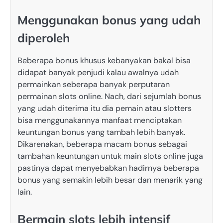
Menggunakan bonus yang udah
diperoleh
Beberapa bonus khusus kebanyakan bakal bisa
didapat banyak penjudi kalau awalnya udah
permainkan seberapa banyak perputaran
permainan slots online. Nach, dari sejumlah bonus
yang udah diterima itu dia pemain atau slotters
bisa menggunakannya manfaat menciptakan
keuntungan bonus yang tambah lebih banyak.
Dikarenakan, beberapa macam bonus sebagai
tambahan keuntungan untuk main slots online juga
pastinya dapat menyebabkan hadirnya beberapa
bonus yang semakin lebih besar dan menarik yang
lain.
Bermain slots lebih intensif