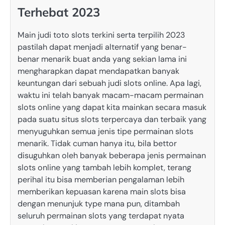
Terhebat 2023
Main judi toto slots terkini serta terpilih 2023
pastilah dapat menjadi alternatif yang benar-
benar menarik buat anda yang sekian lama ini
mengharapkan dapat mendapatkan banyak
keuntungan dari sebuah judi slots online. Apa lagi,
waktu ini telah banyak macam-macam permainan
slots online yang dapat kita mainkan secara masuk
pada suatu situs slots terpercaya dan terbaik yang
menyuguhkan semua jenis tipe permainan slots
menarik. Tidak cuman hanya itu, bila bettor
disuguhkan oleh banyak beberapa jenis permainan
slots online yang tambah lebih komplet, terang
perihal itu bisa memberian pengalaman lebih
memberikan kepuasan karena main slots bisa
dengan menunjuk type mana pun, ditambah
seluruh permainan slots yang terdapat nyata