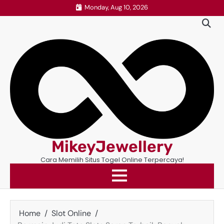
Skip
Monday, Aug 10, 2026
to
content
MikeyJewellery
Cara Memilih Situs Togel Online Terpercaya!
Home
Slot Online