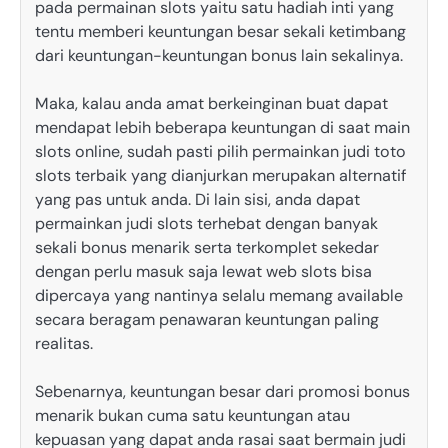
pada permainan slots yaitu satu hadiah inti yang
tentu memberi keuntungan besar sekali ketimbang
dari keuntungan-keuntungan bonus lain sekalinya.
Maka, kalau anda amat berkeinginan buat dapat
mendapat lebih beberapa keuntungan di saat main
slots online, sudah pasti pilih permainkan judi toto
slots terbaik yang dianjurkan merupakan alternatif
yang pas untuk anda. Di lain sisi, anda dapat
permainkan judi slots terhebat dengan banyak
sekali bonus menarik serta terkomplet sekedar
dengan perlu masuk saja lewat web slots bisa
dipercaya yang nantinya selalu memang available
secara beragam penawaran keuntungan paling
realitas.
Sebenarnya, keuntungan besar dari promosi bonus
menarik bukan cuma satu keuntungan atau
kepuasan yang dapat anda rasai saat bermain judi