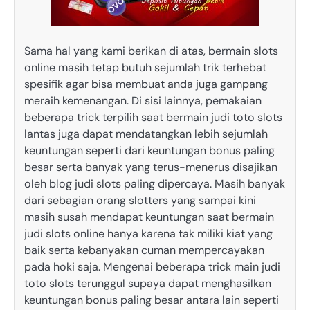
Sama hal yang kami berikan di atas, bermain slots
online masih tetap butuh sejumlah trik terhebat
spesifik agar bisa membuat anda juga gampang
meraih kemenangan. Di sisi lainnya, pemakaian
beberapa trick terpilih saat bermain judi toto slots
lantas juga dapat mendatangkan lebih sejumlah
keuntungan seperti dari keuntungan bonus paling
besar serta banyak yang terus-menerus disajikan
oleh blog judi slots paling dipercaya. Masih banyak
dari sebagian orang slotters yang sampai kini
masih susah mendapat keuntungan saat bermain
judi slots online hanya karena tak miliki kiat yang
baik serta kebanyakan cuman mempercayakan
pada hoki saja. Mengenai beberapa trick main judi
toto slots terunggul supaya dapat menghasilkan
keuntungan bonus paling besar antara lain seperti