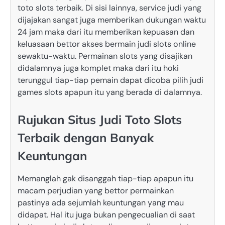
toto slots terbaik. Di sisi lainnya, service judi yang
dijajakan sangat juga memberikan dukungan waktu
24 jam maka dari itu memberikan kepuasan dan
keluasaan bettor akses bermain judi slots online
sewaktu-waktu. Permainan slots yang disajikan
didalamnya juga komplet maka dari itu hoki
terunggul tiap-tiap pemain dapat dicoba pilih judi
games slots apapun itu yang berada di dalamnya.
Rujukan Situs Judi Toto Slots
Terbaik dengan Banyak
Keuntungan
Memanglah gak disanggah tiap-tiap apapun itu
macam perjudian yang bettor permainkan
pastinya ada sejumlah keuntungan yang mau
didapat. Hal itu juga bukan pengecualian di saat