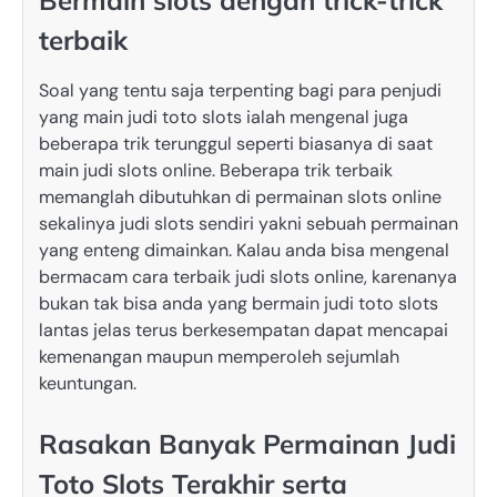
Bermain slots dengan trick-trick
terbaik
Soal yang tentu saja terpenting bagi para penjudi
yang main judi toto slots ialah mengenal juga
beberapa trik terunggul seperti biasanya di saat
main judi slots online. Beberapa trik terbaik
memanglah dibutuhkan di permainan slots online
sekalinya judi slots sendiri yakni sebuah permainan
yang enteng dimainkan. Kalau anda bisa mengenal
bermacam cara terbaik judi slots online, karenanya
bukan tak bisa anda yang bermain judi toto slots
lantas jelas terus berkesempatan dapat mencapai
kemenangan maupun memperoleh sejumlah
keuntungan.
Rasakan Banyak Permainan Judi
Toto Slots Terakhir serta