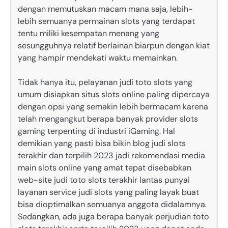
dengan memutuskan macam mana saja, lebih-
lebih semuanya permainan slots yang terdapat
tentu miliki kesempatan menang yang
sesungguhnya relatif berlainan biarpun dengan kiat
yang hampir mendekati waktu memainkan.
Tidak hanya itu, pelayanan judi toto slots yang
umum disiapkan situs slots online paling dipercaya
dengan opsi yang semakin lebih bermacam karena
telah mengangkut berapa banyak provider slots
gaming terpenting di industri iGaming. Hal
demikian yang pasti bisa bikin blog judi slots
terakhir dan terpilih 2023 jadi rekomendasi media
main slots online yang amat tepat disebabkan
web-site judi toto slots terakhir lantas punyai
layanan service judi slots yang paling layak buat
bisa dioptimalkan semuanya anggota didalamnya.
Sedangkan, ada juga berapa banyak perjudian toto