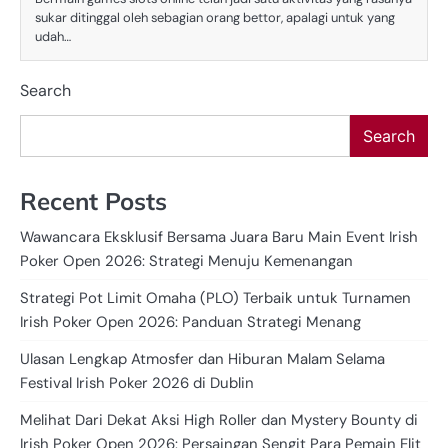
sukar ditinggal oleh sebagian orang bettor, apalagi untuk yang
udah…
Search
Search
Recent Posts
Wawancara Eksklusif Bersama Juara Baru Main Event Irish
Poker Open 2026: Strategi Menuju Kemenangan
Strategi Pot Limit Omaha (PLO) Terbaik untuk Turnamen
Irish Poker Open 2026: Panduan Strategi Menang
Ulasan Lengkap Atmosfer dan Hiburan Malam Selama
Festival Irish Poker 2026 di Dublin
Melihat Dari Dekat Aksi High Roller dan Mystery Bounty di
Irish Poker Open 2026: Persaingan Sengit Para Pemain Elit