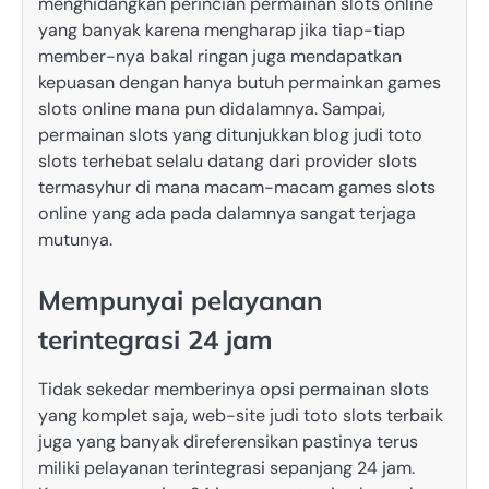
menghidangkan perincian permainan slots online
yang banyak karena mengharap jika tiap-tiap
member-nya bakal ringan juga mendapatkan
kepuasan dengan hanya butuh permainkan games
slots online mana pun didalamnya. Sampai,
permainan slots yang ditunjukkan blog judi toto
slots terhebat selalu datang dari provider slots
termasyhur di mana macam-macam games slots
online yang ada pada dalamnya sangat terjaga
mutunya.
Mempunyai pelayanan
terintegrasi 24 jam
Tidak sekedar memberinya opsi permainan slots
yang komplet saja, web-site judi toto slots terbaik
juga yang banyak direferensikan pastinya terus
miliki pelayanan terintegrasi sepanjang 24 jam.