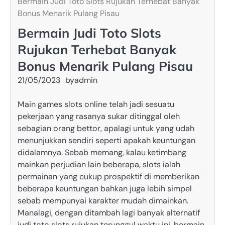
Bermain Judi Toto Slots Rujukan Terhebat Banyak
Bonus Menarik Pulang Pisau
Bermain Judi Toto Slots
Rujukan Terhebat Banyak
Bonus Menarik Pulang Pisau
21/05/2023
by
admin
Main games slots online telah jadi sesuatu
pekerjaan yang rasanya sukar ditinggal oleh
sebagian orang bettor, apalagi untuk yang udah
menunjukkan sendiri seperti apakah keuntungan
didalamnya. Sebab memang, kalau ketimbang
mainkan perjudian lain beberapa, slots ialah
permainan yang cukup prospektif di memberikan
beberapa keuntungan bahkan juga lebih simpel
sebab mempunyai karakter mudah dimainkan.
Manalagi, dengan ditambah lagi banyak alternatif
judi toto slots rujukan terunggul waktu ini, bermain