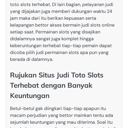
toto slots terhebat. Di lain bagian, pelayanan judi
yang dijajakan juga memberi dukungan waktu 24
jam maka dari itu berikan kepuasan serta
kelapangan bettor akses bermain judi slots online
setiap saat. Permainan slots yang disajikan
didalamnya sangat juga komplet hingga
keberuntungan terhebat tiap-tiap pemain dapat
dicoba pilih judi permainan slots apa pun yang
berada di dalamnya.
Rujukan Situs Judi Toto Slots
Terhebat dengan Banyak
Keuntungan
Betul-betul gak diingkari tiap-tiap apapun itu
macam perjudian yang bettor mainkan tentu ada
sejumlah keuntungan yang mau diterima. Soal itu