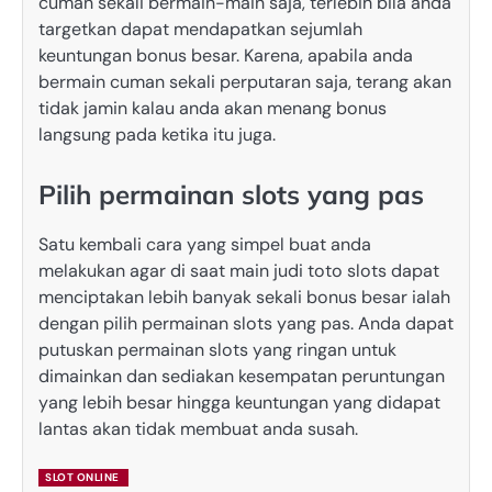
cuman sekali bermain-main saja, terlebih bila anda
targetkan dapat mendapatkan sejumlah
keuntungan bonus besar. Karena, apabila anda
bermain cuman sekali perputaran saja, terang akan
tidak jamin kalau anda akan menang bonus
langsung pada ketika itu juga.
Pilih permainan slots yang pas
Satu kembali cara yang simpel buat anda
melakukan agar di saat main judi toto slots dapat
menciptakan lebih banyak sekali bonus besar ialah
dengan pilih permainan slots yang pas. Anda dapat
putuskan permainan slots yang ringan untuk
dimainkan dan sediakan kesempatan peruntungan
yang lebih besar hingga keuntungan yang didapat
lantas akan tidak membuat anda susah.
SLOT ONLINE