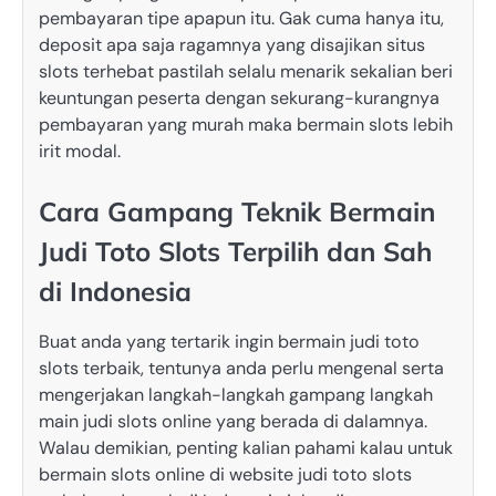
pembayaran tipe apapun itu. Gak cuma hanya itu,
deposit apa saja ragamnya yang disajikan situs
slots terhebat pastilah selalu menarik sekalian beri
keuntungan peserta dengan sekurang-kurangnya
pembayaran yang murah maka bermain slots lebih
irit modal.
Cara Gampang Teknik Bermain
Judi Toto Slots Terpilih dan Sah
di Indonesia
Buat anda yang tertarik ingin bermain judi toto
slots terbaik, tentunya anda perlu mengenal serta
mengerjakan langkah-langkah gampang langkah
main judi slots online yang berada di dalamnya.
Walau demikian, penting kalian pahami kalau untuk
bermain slots online di website judi toto slots