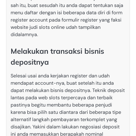
sah itu, buat sesudah itu anda dapat tentukan saja
menu daftar dengan isi beberapa data diri di form
register account pada formulir register yang faksi
website judi slots online udah tampilkan
didalamnya.
Melakukan transaksi bisnis
depositnya
Selesai usai anda kerjakan register dan udah
mendapat account-nya, buat setelah itu anda
dapat melakukan bisnis depositnya. Teknik deposit
lantas pada web slots terpercaya dan terbaik
pastinya begitu membantu beberapa penjudi
karena bisa pilih satu diantara dari beberapa tipe
alternatif langkah pembayaran terkomplet yang
disajikan. Yakini dalam lakukan negosiasi deposit
ini anda memasukkan berapakah nominal