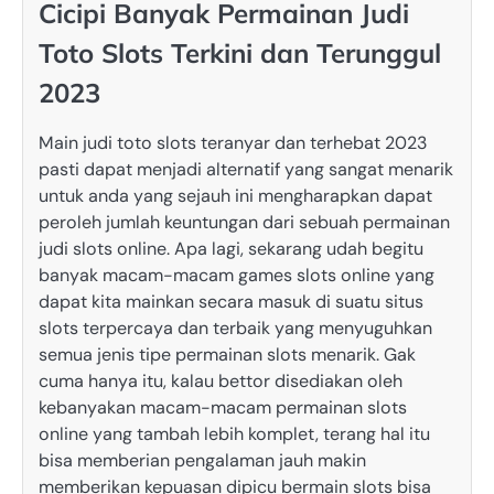
Cicipi Banyak Permainan Judi
Toto Slots Terkini dan Terunggul
2023
Main judi toto slots teranyar dan terhebat 2023
pasti dapat menjadi alternatif yang sangat menarik
untuk anda yang sejauh ini mengharapkan dapat
peroleh jumlah keuntungan dari sebuah permainan
judi slots online. Apa lagi, sekarang udah begitu
banyak macam-macam games slots online yang
dapat kita mainkan secara masuk di suatu situs
slots terpercaya dan terbaik yang menyuguhkan
semua jenis tipe permainan slots menarik. Gak
cuma hanya itu, kalau bettor disediakan oleh
kebanyakan macam-macam permainan slots
online yang tambah lebih komplet, terang hal itu
bisa memberian pengalaman jauh makin
memberikan kepuasan dipicu bermain slots bisa