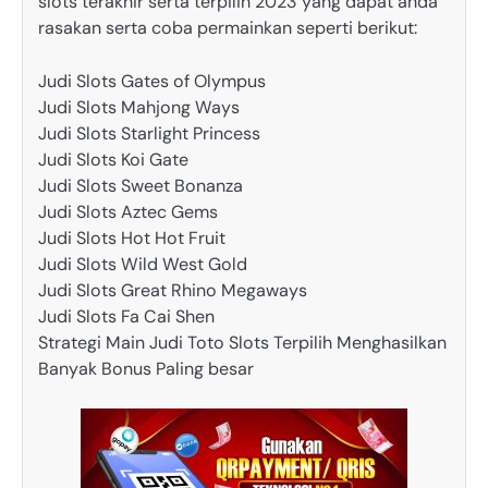
slots terakhir serta terpilih 2023 yang dapat anda
rasakan serta coba permainkan seperti berikut:
Judi Slots Gates of Olympus
Judi Slots Mahjong Ways
Judi Slots Starlight Princess
Judi Slots Koi Gate
Judi Slots Sweet Bonanza
Judi Slots Aztec Gems
Judi Slots Hot Hot Fruit
Judi Slots Wild West Gold
Judi Slots Great Rhino Megaways
Judi Slots Fa Cai Shen
Strategi Main Judi Toto Slots Terpilih Menghasilkan
Banyak Bonus Paling besar