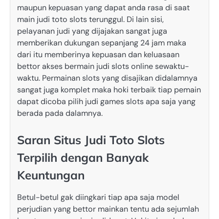
maupun kepuasan yang dapat anda rasa di saat
main judi toto slots terunggul. Di lain sisi,
pelayanan judi yang dijajakan sangat juga
memberikan dukungan sepanjang 24 jam maka
dari itu memberinya kepuasan dan keluasaan
bettor akses bermain judi slots online sewaktu-
waktu. Permainan slots yang disajikan didalamnya
sangat juga komplet maka hoki terbaik tiap pemain
dapat dicoba pilih judi games slots apa saja yang
berada pada dalamnya.
Saran Situs Judi Toto Slots
Terpilih dengan Banyak
Keuntungan
Betul-betul gak diingkari tiap apa saja model
perjudian yang bettor mainkan tentu ada sejumlah