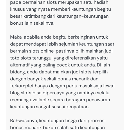
pada permainan slots merupakan satu hadiah
khusus yang nyata memberi keuntungan begitu
besar ketimbang dari keuntungan-keuntungan
bonus lain sekalinya.
Maka, apabila anda begitu berkeinginan untuk
dapat mendapat lebih sejumlah keuntungan saat
bermain slots online, pastinya pilih mainkan judi
toto slots terunggul yang direferensikan yaitu
alternatif yang paling cocok untuk anda. Di lain
bidang, anda dapat mainkan judi slots terpilih
dengan banyak sekali bonus menarik dan
terkomplet hanya dengan perlu masuk saja lewat
blog slots bisa dipercaya yang nantinya selalu
memang available secara beragam penawaran
keuntungan sangat sesuai kenyataan.
Bahwasanya, keuntungan tinggi dari promosi
bonus menarik bukan salah satu keuntungan