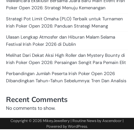
Wawancara Eksklusif Bersama Juara Baru Main Event Irish
Poker Open 2026: Strategi Menuju Kemenangan
Strategi Pot Limit Omaha (PLO) Terbaik untuk Turnamen
Irish Poker Open 2026: Panduan Strategi Menang
Ulasan Lengkap Atmosfer dan Hiburan Malam Selama
Festival Irish Poker 2026 di Dublin
Melihat Dari Dekat Aksi High Roller dan Mystery Bounty di
Irish Poker Open 2026: Persaingan Sengit Para Pemain Elit
Perbandingan Jumlah Peserta Irish Poker Open 2026
Dibandingkan Tahun-Tahun Sebelumnya: Tren Dan Analisis
Recent Comments
No comments to show.
Copyright © 2026
MikeyJewellery
| Routine News by
Ascendoor
|
Powered by
WordPress
.