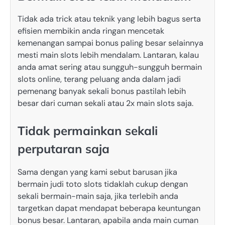
Tidak ada trick atau teknik yang lebih bagus serta
efisien membikin anda ringan mencetak
kemenangan sampai bonus paling besar selainnya
mesti main slots lebih mendalam. Lantaran, kalau
anda amat sering atau sungguh-sungguh bermain
slots online, terang peluang anda dalam jadi
pemenang banyak sekali bonus pastilah lebih
besar dari cuman sekali atau 2x main slots saja.
Tidak permainkan sekali
perputaran saja
Sama dengan yang kami sebut barusan jika
bermain judi toto slots tidaklah cukup dengan
sekali bermain-main saja, jika terlebih anda
targetkan dapat mendapat beberapa keuntungan
bonus besar. Lantaran, apabila anda main cuman