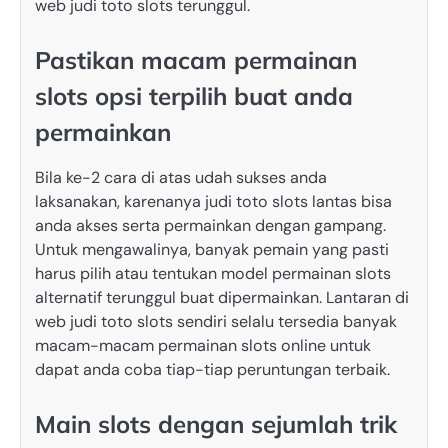
web judi toto slots terunggul.
Pastikan macam permainan
slots opsi terpilih buat anda
permainkan
Bila ke-2 cara di atas udah sukses anda
laksanakan, karenanya judi toto slots lantas bisa
anda akses serta permainkan dengan gampang.
Untuk mengawalinya, banyak pemain yang pasti
harus pilih atau tentukan model permainan slots
alternatif terunggul buat dipermainkan. Lantaran di
web judi toto slots sendiri selalu tersedia banyak
macam-macam permainan slots online untuk
dapat anda coba tiap-tiap peruntungan terbaik.
Main slots dengan sejumlah trik