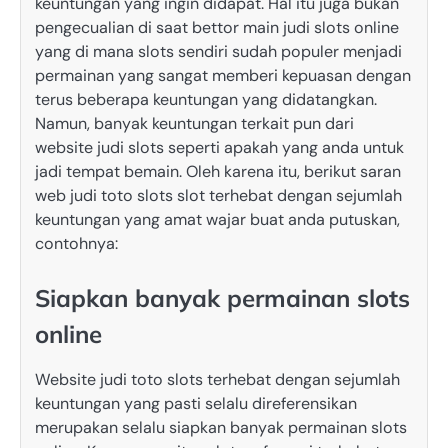
keuntungan yang ingin didapat. Hal itu juga bukan
pengecualian di saat bettor main judi slots online
yang di mana slots sendiri sudah populer menjadi
permainan yang sangat memberi kepuasan dengan
terus beberapa keuntungan yang didatangkan.
Namun, banyak keuntungan terkait pun dari
website judi slots seperti apakah yang anda untuk
jadi tempat bemain. Oleh karena itu, berikut saran
web judi toto slots slot terhebat dengan sejumlah
keuntungan yang amat wajar buat anda putuskan,
contohnya:
Siapkan banyak permainan slots
online
Website judi toto slots terhebat dengan sejumlah
keuntungan yang pasti selalu direferensikan
merupakan selalu siapkan banyak permainan slots