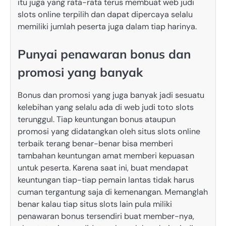
itu juga yang rata-rata terus membuat web judi
slots online terpilih dan dapat dipercaya selalu
memiliki jumlah peserta juga dalam tiap harinya.
Punyai penawaran bonus dan
promosi yang banyak
Bonus dan promosi yang juga banyak jadi sesuatu
kelebihan yang selalu ada di web judi toto slots
terunggul. Tiap keuntungan bonus ataupun
promosi yang didatangkan oleh situs slots online
terbaik terang benar-benar bisa memberi
tambahan keuntungan amat memberi kepuasan
untuk peserta. Karena saat ini, buat mendapat
keuntungan tiap-tiap pemain lantas tidak harus
cuman tergantung saja di kemenangan. Memanglah
benar kalau tiap situs slots lain pula miliki
penawaran bonus tersendiri buat member-nya,