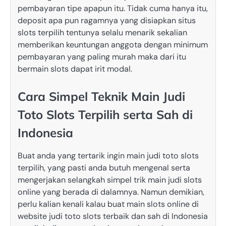
pembayaran tipe apapun itu. Tidak cuma hanya itu,
deposit apa pun ragamnya yang disiapkan situs
slots terpilih tentunya selalu menarik sekalian
memberikan keuntungan anggota dengan minimum
pembayaran yang paling murah maka dari itu
bermain slots dapat irit modal.
Cara Simpel Teknik Main Judi
Toto Slots Terpilih serta Sah di
Indonesia
Buat anda yang tertarik ingin main judi toto slots
terpilih, yang pasti anda butuh mengenal serta
mengerjakan selangkah simpel trik main judi slots
online yang berada di dalamnya. Namun demikian,
perlu kalian kenali kalau buat main slots online di
website judi toto slots terbaik dan sah di Indonesia