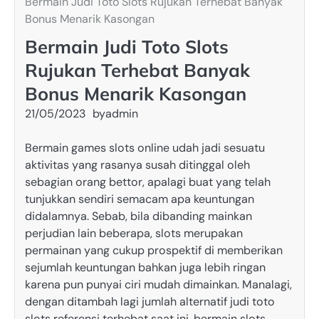
Bermain Judi Toto Slots Rujukan Terhebat Banyak
Bonus Menarik Kasongan
Bermain Judi Toto Slots
Rujukan Terhebat Banyak
Bonus Menarik Kasongan
21/05/2023
by
admin
Bermain games slots online udah jadi sesuatu
aktivitas yang rasanya susah ditinggal oleh
sebagian orang bettor, apalagi buat yang telah
tunjukkan sendiri semacam apa keuntungan
didalamnya. Sebab, bila dibanding mainkan
perjudian lain beberapa, slots merupakan
permainan yang cukup prospektif di memberikan
sejumlah keuntungan bahkan juga lebih ringan
karena pun punyai ciri mudah dimainkan. Manalagi,
dengan ditambah lagi jumlah alternatif judi toto
slots referensi terhebat saat ini, bermain slots