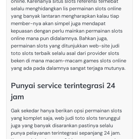
online. Karenanya situs slots referensi terhebat
selalu menghidangkan lis permainan slots online
yang banyak lantaran mengharapkan kalau tiap
member-nya akan simpel juga mendapat
kepuasan dengan perlu mainkan permainan slots
online mana pun didalamnya. Bahkan juga,
permainan slots yang ditunjukkan web-site judi
toto slots terbaik selalu asal dari provider slots
beken di mana macam-macam games slots online
yang ada pada dalamnya sangat terjaga mutunya.
Punyai service terintegrasi 24
jam
Gak sekedar hanya berikan opsi permainan slots
yang komplet saja, web judi toto slots terunggul
juga yang banyak disarankan pastinya selalu
punya pelayanan terintegrasi sepanjang 24 jam.