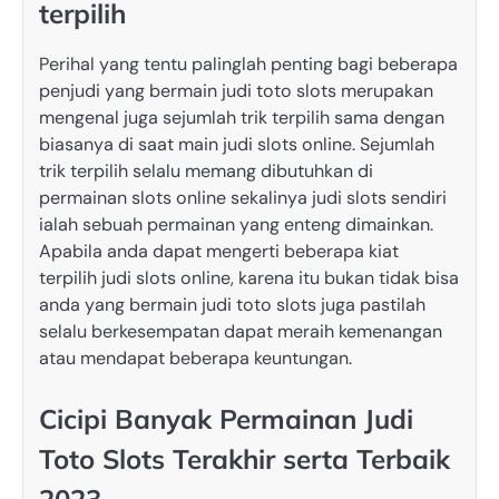
terpilih
Perihal yang tentu palinglah penting bagi beberapa
penjudi yang bermain judi toto slots merupakan
mengenal juga sejumlah trik terpilih sama dengan
biasanya di saat main judi slots online. Sejumlah
trik terpilih selalu memang dibutuhkan di
permainan slots online sekalinya judi slots sendiri
ialah sebuah permainan yang enteng dimainkan.
Apabila anda dapat mengerti beberapa kiat
terpilih judi slots online, karena itu bukan tidak bisa
anda yang bermain judi toto slots juga pastilah
selalu berkesempatan dapat meraih kemenangan
atau mendapat beberapa keuntungan.
Cicipi Banyak Permainan Judi
Toto Slots Terakhir serta Terbaik