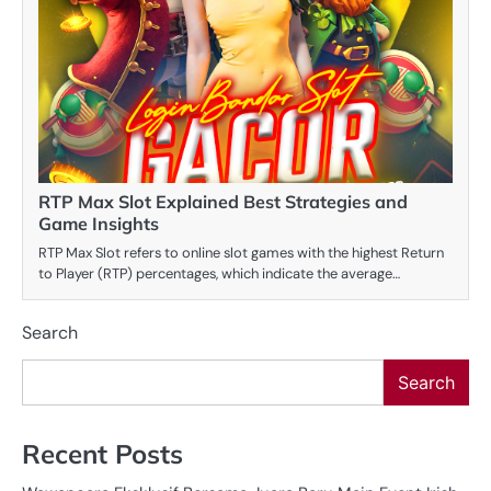
RTP Max Slot Explained Best Strategies and
Game Insights
RTP Max Slot refers to online slot games with the highest Return
to Player (RTP) percentages, which indicate the average…
Search
Search
Recent Posts