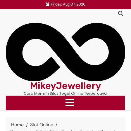
Skip
Friday, Aug 07, 2026
to
content
MikeyJewellery
Cara Memilih Situs Togel Online Terpercaya!
Home
Slot Online