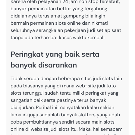
Karena oleh pelayanan 24 jam non stop tersebut,
banyak pemain atau bettor yang tergabung
didalamnya terus amat gampang bila ingin
bermain permainan slots online dan nikmati
seluruhnya serangkaian pekerjaan judi setiap saat
tanpa ada terhambat kasus waktu kembali.
Peringkat yang baik serta
banyak disarankan
Tidak serupa dengan beberapa situs judi slots lain
pada biasanya yang di mana web-site judi toto
slots terunggul sudah tentu miliki peringkat yang
sangatlah baik serta pastinya terus banyak
dianjurkan. Perihal ini menyatakan kalau sekian
lama ini juga sudahlah banyak slotters yang udah
coba pembuktiannya sendiri secara main slots
online di website judi slots itu. Maka, hal semacam