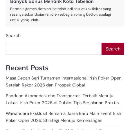
Banyak Bonus Menarik Kota Tebelian
Bermain games slots online telah jadi sesuatu aktivitas yang
rasanya sukar dibiarkan oleh sebagian orang bettor, apalagi
untuk yang udah…
Search
Search
Recent Posts
Masa Depan Seri Turnamen Internasional Irish Poker Open
Setelah Rekor 2026 dan Prospek Global
Panduan Akomodasi dan Transportasi Terbaik Menuju
Lokasi Irish Poker 2026 di Dublin: Tips Perjalanan Praktis
Wawancara Eksklusif Bersama Juara Baru Main Event Irish
Poker Open 2026: Strategi Menuju Kemenangan