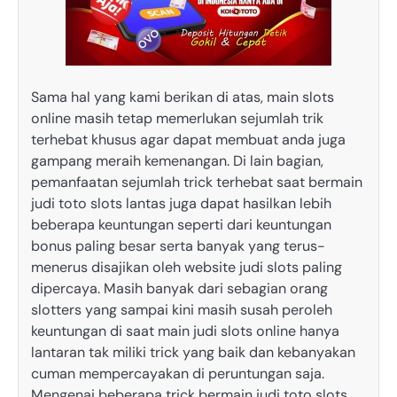
Sama hal yang kami berikan di atas, main slots
online masih tetap memerlukan sejumlah trik
terhebat khusus agar dapat membuat anda juga
gampang meraih kemenangan. Di lain bagian,
pemanfaatan sejumlah trick terhebat saat bermain
judi toto slots lantas juga dapat hasilkan lebih
beberapa keuntungan seperti dari keuntungan
bonus paling besar serta banyak yang terus-
menerus disajikan oleh website judi slots paling
dipercaya. Masih banyak dari sebagian orang
slotters yang sampai kini masih susah peroleh
keuntungan di saat main judi slots online hanya
lantaran tak miliki trick yang baik dan kebanyakan
cuman mempercayakan di peruntungan saja.
Mengenai beberapa trick bermain judi toto slots