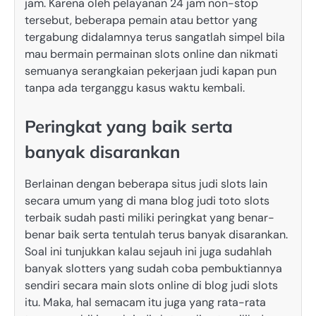
jam. Karena oleh pelayanan 24 jam non-stop
tersebut, beberapa pemain atau bettor yang
tergabung didalamnya terus sangatlah simpel bila
mau bermain permainan slots online dan nikmati
semuanya serangkaian pekerjaan judi kapan pun
tanpa ada terganggu kasus waktu kembali.
Peringkat yang baik serta
banyak disarankan
Berlainan dengan beberapa situs judi slots lain
secara umum yang di mana blog judi toto slots
terbaik sudah pasti miliki peringkat yang benar-
benar baik serta tentulah terus banyak disarankan.
Soal ini tunjukkan kalau sejauh ini juga sudahlah
banyak slotters yang sudah coba pembuktiannya
sendiri secara main slots online di blog judi slots
itu. Maka, hal semacam itu juga yang rata-rata