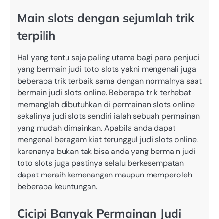
Main slots dengan sejumlah trik
terpilih
Hal yang tentu saja paling utama bagi para penjudi
yang bermain judi toto slots yakni mengenali juga
beberapa trik terbaik sama dengan normalnya saat
bermain judi slots online. Beberapa trik terhebat
memanglah dibutuhkan di permainan slots online
sekalinya judi slots sendiri ialah sebuah permainan
yang mudah dimainkan. Apabila anda dapat
mengenal beragam kiat terunggul judi slots online,
karenanya bukan tak bisa anda yang bermain judi
toto slots juga pastinya selalu berkesempatan
dapat meraih kemenangan maupun memperoleh
beberapa keuntungan.
Cicipi Banyak Permainan Judi