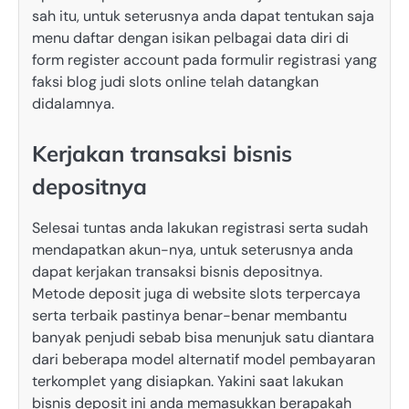
sah itu, untuk seterusnya anda dapat tentukan saja
menu daftar dengan isikan pelbagai data diri di
form register account pada formulir registrasi yang
faksi blog judi slots online telah datangkan
didalamnya.
Kerjakan transaksi bisnis
depositnya
Selesai tuntas anda lakukan registrasi serta sudah
mendapatkan akun-nya, untuk seterusnya anda
dapat kerjakan transaksi bisnis depositnya.
Metode deposit juga di website slots terpercaya
serta terbaik pastinya benar-benar membantu
banyak penjudi sebab bisa menunjuk satu diantara
dari beberapa model alternatif model pembayaran
terkomplet yang disiapkan. Yakini saat lakukan
bisnis deposit ini anda memasukkan berapakah