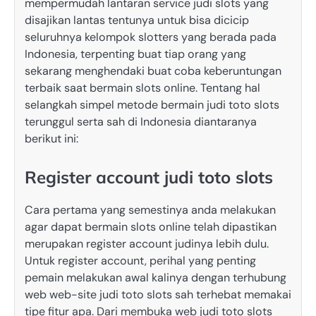
mempermudah lantaran service judi slots yang
disajikan lantas tentunya untuk bisa dicicip
seluruhnya kelompok slotters yang berada pada
Indonesia, terpenting buat tiap orang yang
sekarang menghendaki buat coba keberuntungan
terbaik saat bermain slots online. Tentang hal
selangkah simpel metode bermain judi toto slots
terunggul serta sah di Indonesia diantaranya
berikut ini:
Register account judi toto slots
Cara pertama yang semestinya anda melakukan
agar dapat bermain slots online telah dipastikan
merupakan register account judinya lebih dulu.
Untuk register account, perihal yang penting
pemain melakukan awal kalinya dengan terhubung
web web-site judi toto slots sah terhebat memakai
tipe fitur apa. Dari membuka web judi toto slots