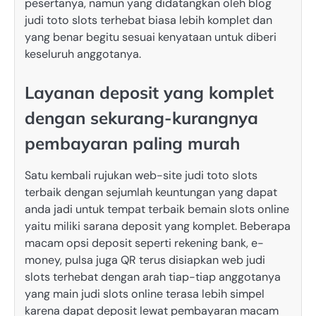
pesertanya, namun yang didatangkan oleh blog
judi toto slots terhebat biasa lebih komplet dan
yang benar begitu sesuai kenyataan untuk diberi
keseluruh anggotanya.
Layanan deposit yang komplet
dengan sekurang-kurangnya
pembayaran paling murah
Satu kembali rujukan web-site judi toto slots
terbaik dengan sejumlah keuntungan yang dapat
anda jadi untuk tempat terbaik bemain slots online
yaitu miliki sarana deposit yang komplet. Beberapa
macam opsi deposit seperti rekening bank, e-
money, pulsa juga QR terus disiapkan web judi
slots terhebat dengan arah tiap-tiap anggotanya
yang main judi slots online terasa lebih simpel
karena dapat deposit lewat pembayaran macam