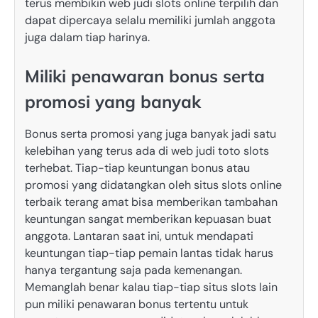
terus membikin web judi slots online terpilih dan
dapat dipercaya selalu memiliki jumlah anggota
juga dalam tiap harinya.
Miliki penawaran bonus serta
promosi yang banyak
Bonus serta promosi yang juga banyak jadi satu
kelebihan yang terus ada di web judi toto slots
terhebat. Tiap-tiap keuntungan bonus atau
promosi yang didatangkan oleh situs slots online
terbaik terang amat bisa memberikan tambahan
keuntungan sangat memberikan kepuasan buat
anggota. Lantaran saat ini, untuk mendapati
keuntungan tiap-tiap pemain lantas tidak harus
hanya tergantung saja pada kemenangan.
Memanglah benar kalau tiap-tiap situs slots lain
pun miliki penawaran bonus tertentu untuk