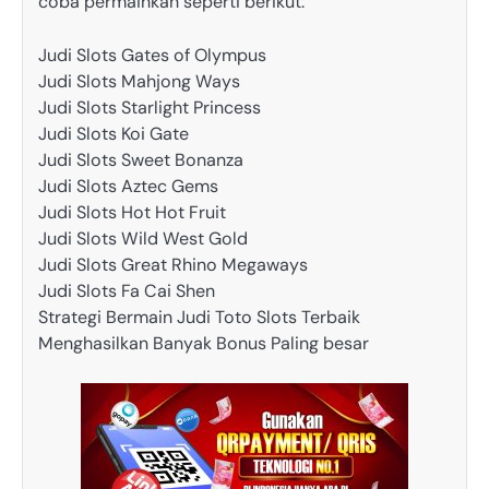
coba permainkan seperti berikut:
Judi Slots Gates of Olympus
Judi Slots Mahjong Ways
Judi Slots Starlight Princess
Judi Slots Koi Gate
Judi Slots Sweet Bonanza
Judi Slots Aztec Gems
Judi Slots Hot Hot Fruit
Judi Slots Wild West Gold
Judi Slots Great Rhino Megaways
Judi Slots Fa Cai Shen
Strategi Bermain Judi Toto Slots Terbaik
Menghasilkan Banyak Bonus Paling besar