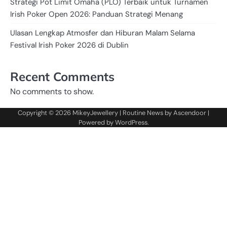
Strategi Pot Limit Omaha (PLO) Terbaik untuk Turnamen
Irish Poker Open 2026: Panduan Strategi Menang
Ulasan Lengkap Atmosfer dan Hiburan Malam Selama
Festival Irish Poker 2026 di Dublin
Recent Comments
No comments to show.
Copyright © 2026
MikeyJewellery
| Routine News by
Ascendoor
|
Powered by
WordPress
.