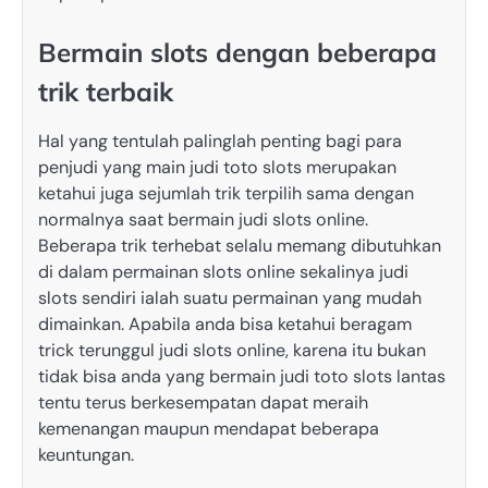
Bermain slots dengan beberapa
trik terbaik
Hal yang tentulah palinglah penting bagi para
penjudi yang main judi toto slots merupakan
ketahui juga sejumlah trik terpilih sama dengan
normalnya saat bermain judi slots online.
Beberapa trik terhebat selalu memang dibutuhkan
di dalam permainan slots online sekalinya judi
slots sendiri ialah suatu permainan yang mudah
dimainkan. Apabila anda bisa ketahui beragam
trick terunggul judi slots online, karena itu bukan
tidak bisa anda yang bermain judi toto slots lantas
tentu terus berkesempatan dapat meraih
kemenangan maupun mendapat beberapa
keuntungan.