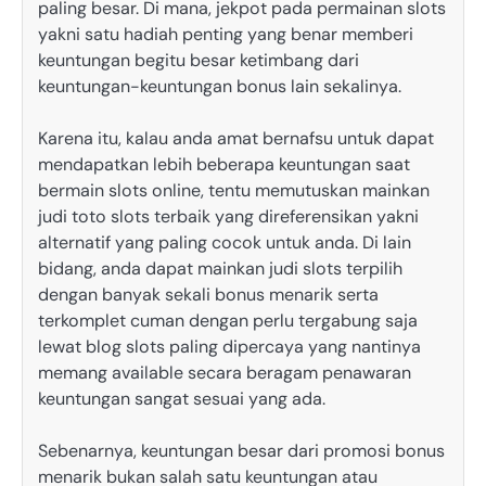
paling besar. Di mana, jekpot pada permainan slots
yakni satu hadiah penting yang benar memberi
keuntungan begitu besar ketimbang dari
keuntungan-keuntungan bonus lain sekalinya.
Karena itu, kalau anda amat bernafsu untuk dapat
mendapatkan lebih beberapa keuntungan saat
bermain slots online, tentu memutuskan mainkan
judi toto slots terbaik yang direferensikan yakni
alternatif yang paling cocok untuk anda. Di lain
bidang, anda dapat mainkan judi slots terpilih
dengan banyak sekali bonus menarik serta
terkomplet cuman dengan perlu tergabung saja
lewat blog slots paling dipercaya yang nantinya
memang available secara beragam penawaran
keuntungan sangat sesuai yang ada.
Sebenarnya, keuntungan besar dari promosi bonus
menarik bukan salah satu keuntungan atau