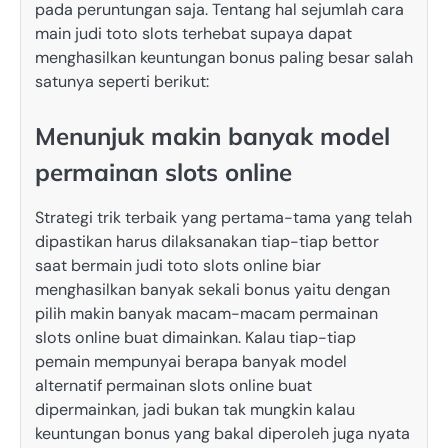
pada peruntungan saja. Tentang hal sejumlah cara
main judi toto slots terhebat supaya dapat
menghasilkan keuntungan bonus paling besar salah
satunya seperti berikut:
Menunjuk makin banyak model
permainan slots online
Strategi trik terbaik yang pertama-tama yang telah
dipastikan harus dilaksanakan tiap-tiap bettor
saat bermain judi toto slots online biar
menghasilkan banyak sekali bonus yaitu dengan
pilih makin banyak macam-macam permainan
slots online buat dimainkan. Kalau tiap-tiap
pemain mempunyai berapa banyak model
alternatif permainan slots online buat
dipermainkan, jadi bukan tak mungkin kalau
keuntungan bonus yang bakal diperoleh juga nyata