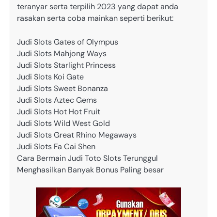
teranyar serta terpilih 2023 yang dapat anda
rasakan serta coba mainkan seperti berikut:
Judi Slots Gates of Olympus
Judi Slots Mahjong Ways
Judi Slots Starlight Princess
Judi Slots Koi Gate
Judi Slots Sweet Bonanza
Judi Slots Aztec Gems
Judi Slots Hot Hot Fruit
Judi Slots Wild West Gold
Judi Slots Great Rhino Megaways
Judi Slots Fa Cai Shen
Cara Bermain Judi Toto Slots Terunggul
Menghasilkan Banyak Bonus Paling besar