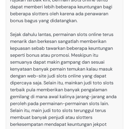
dapat memberi lebih beberapa keuntungan bagi
beberapa slotters oleh karena ada penawaran
bonus bagus yang didatangkan.
Sejak dahulu lantas, permainan slots online terus
menarik dan berkesan sangatlah memberikan
kepuasan sebab tawarkan beberapa keuntungan
seperti bonus atau promosi. Meskipun itu
semuanya dapat makin gampang dan sesuai
kenyataan banyak pemain temukan kalau masuk
dengan web-site judi slots online yang dapat
dipercaya saja. Selain itu, mainkan judi toto slots
terbaik pula memberikan banyak pengalaman
gemilang di mana awal kalinya jarang-jarang anda
peroleh pada permainan-permainan slots lain.
Selain itu, main judi toto slots terunggul terus
membuat banyak penjudi atau slotters
berkesempatan mendapat keuntungan jekpot