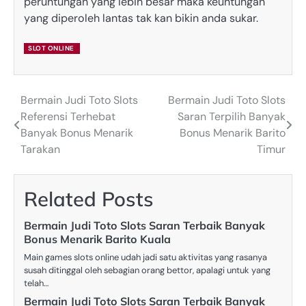
peruntungan yang lebih besar maka keuntungan
yang diperoleh lantas tak kan bikin anda sukar.
SLOT ONLINE
Bermain Judi Toto Slots
Bermain Judi Toto Slots
Post
Referensi Terhebat
Saran Terpilih Banyak
navigation
Banyak Bonus Menarik
Bonus Menarik Barito
Tarakan
Timur
Related Posts
Bermain Judi Toto Slots Saran Terbaik Banyak
Bonus Menarik Barito Kuala
Main games slots online udah jadi satu aktivitas yang rasanya
susah ditinggal oleh sebagian orang bettor, apalagi untuk yang
telah…
Bermain Judi Toto Slots Saran Terbaik Banyak