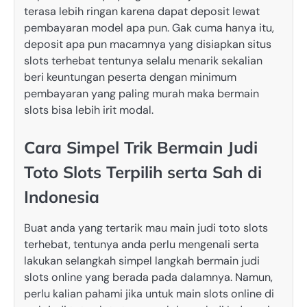
terasa lebih ringan karena dapat deposit lewat
pembayaran model apa pun. Gak cuma hanya itu,
deposit apa pun macamnya yang disiapkan situs
slots terhebat tentunya selalu menarik sekalian
beri keuntungan peserta dengan minimum
pembayaran yang paling murah maka bermain
slots bisa lebih irit modal.
Cara Simpel Trik Bermain Judi
Toto Slots Terpilih serta Sah di
Indonesia
Buat anda yang tertarik mau main judi toto slots
terhebat, tentunya anda perlu mengenali serta
lakukan selangkah simpel langkah bermain judi
slots online yang berada pada dalamnya. Namun,
perlu kalian pahami jika untuk main slots online di