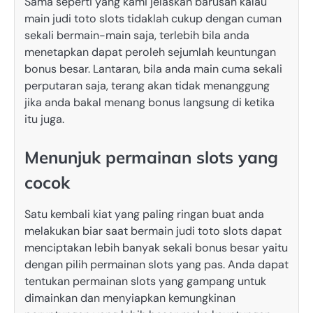
Sama seperti yang kami jelaskan barusan kalau
main judi toto slots tidaklah cukup dengan cuman
sekali bermain-main saja, terlebih bila anda
menetapkan dapat peroleh sejumlah keuntungan
bonus besar. Lantaran, bila anda main cuma sekali
perputaran saja, terang akan tidak menanggung
jika anda bakal menang bonus langsung di ketika
itu juga.
Menunjuk permainan slots yang
cocok
Satu kembali kiat yang paling ringan buat anda
melakukan biar saat bermain judi toto slots dapat
menciptakan lebih banyak sekali bonus besar yaitu
dengan pilih permainan slots yang pas. Anda dapat
tentukan permainan slots yang gampang untuk
dimainkan dan menyiapkan kemungkinan