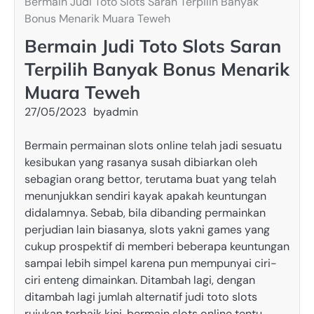
Bermain Judi Toto Slots Saran Terpilih Banyak
Bonus Menarik Muara Teweh
Bermain Judi Toto Slots Saran
Terpilih Banyak Bonus Menarik
Muara Teweh
27/05/2023
by
admin
Bermain permainan slots online telah jadi sesuatu
kesibukan yang rasanya susah dibiarkan oleh
sebagian orang bettor, terutama buat yang telah
menunjukkan sendiri kayak apakah keuntungan
didalamnya. Sebab, bila dibanding permainkan
perjudian lain biasanya, slots yakni games yang
cukup prospektif di memberi beberapa keuntungan
sampai lebih simpel karena pun mempunyai ciri-
ciri enteng dimainkan. Ditambah lagi, dengan
ditambah lagi jumlah alternatif judi toto slots
rujukan terbaik kini, bermain slots online tentu