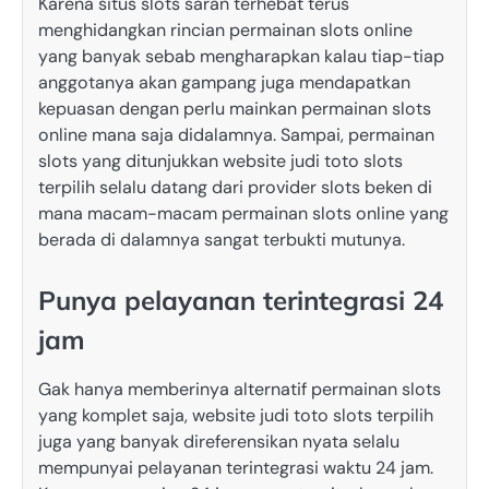
Karena situs slots saran terhebat terus
menghidangkan rincian permainan slots online
yang banyak sebab mengharapkan kalau tiap-tiap
anggotanya akan gampang juga mendapatkan
kepuasan dengan perlu mainkan permainan slots
online mana saja didalamnya. Sampai, permainan
slots yang ditunjukkan website judi toto slots
terpilih selalu datang dari provider slots beken di
mana macam-macam permainan slots online yang
berada di dalamnya sangat terbukti mutunya.
Punya pelayanan terintegrasi 24
jam
Gak hanya memberinya alternatif permainan slots
yang komplet saja, website judi toto slots terpilih
juga yang banyak direferensikan nyata selalu
mempunyai pelayanan terintegrasi waktu 24 jam.