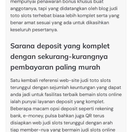
mempunyai penawaran bonus khusus buat
anggotanya, tapi yang didatangkan oleh blog judi
toto slots terhebat biasa lebih komplet serta yang
benar amat sesuai yang ada untuk dikasihkan
keseluruh pesertanya.
Sarana deposit yang komplet
dengan sekurang-kurangnya
pembayaran paling murah
Satu kembali referensi web-site judi toto slots
terunggul dengan sejumlah keuntungan yang dapat
anda jadi untuk fasilitas terbaik bemain slots online
ialah punyai layanan deposit yang komplet.
Beberapa macam opsi deposit seperti rekening
bank, e-money, pulsa bahkan juga QR terus
disiapkan web judi slots terunggul dengan arah
tiap member-nya yang bermain judi slots online