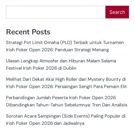
Search
Recent Posts
Strategi Pot Limit Omaha (PLO) Terbaik untuk Turnamen
Irish Poker Open 2026: Panduan Strategi Menang
Ulasan Lengkap Atmosfer dan Hiburan Malam Selama
Festival Irish Poker 2026 di Dublin
Melihat Dari Dekat Aksi High Roller dan Mystery Bounty di
Irish Poker Open 2026: Persaingan Sengit Para Pemain Elit
Perbandingan Jumlah Peserta Irish Poker Open 2026
Dibandingkan Tahun-Tahun Sebelumnya: Tren Dan Analisis
Sorotan Acara Sampingan (Side Events) Paling Populer di
Irish Poker Open 2026 dan Jadwalnya