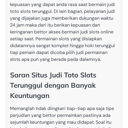
kepuasan yang dapat anda rasa saat bermain judi
toto slots terunggul. Di lain bagian, pelayanan judi
yang dijajakan juga memberikan dukungan waktu
24 jam maka dari itu berikan kepuasan dan
keringanan bettor akses bermain judi slots online
setiap saat. Permainan slots yang disiapkan
didalamnya sangat komplet hingga hoki terunggul
tiap pemain dapat dicoba pilih judi permainan
slots apa pun yang berada pada dalamnya.
Saran Situs Judi Toto Slots
Terunggul dengan Banyak
Keuntungan
Memanglah tidak diingkari tiap-tiap apa saja tipe
perjudian yang bettor permainkan pastinya ada
sejumlah keuntungan yang mau didapat. Soal itu