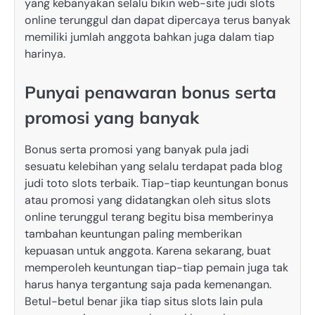
yang kebanyakan selalu bikin web-site judi slots
online terunggul dan dapat dipercaya terus banyak
memiliki jumlah anggota bahkan juga dalam tiap
harinya.
Punyai penawaran bonus serta
promosi yang banyak
Bonus serta promosi yang banyak pula jadi
sesuatu kelebihan yang selalu terdapat pada blog
judi toto slots terbaik. Tiap-tiap keuntungan bonus
atau promosi yang didatangkan oleh situs slots
online terunggul terang begitu bisa memberinya
tambahan keuntungan paling memberikan
kepuasan untuk anggota. Karena sekarang, buat
memperoleh keuntungan tiap-tiap pemain juga tak
harus hanya tergantung saja pada kemenangan.
Betul-betul benar jika tiap situs slots lain pula