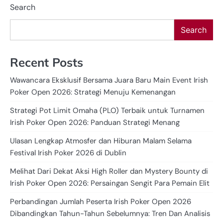
Search
Search
Recent Posts
Wawancara Eksklusif Bersama Juara Baru Main Event Irish
Poker Open 2026: Strategi Menuju Kemenangan
Strategi Pot Limit Omaha (PLO) Terbaik untuk Turnamen
Irish Poker Open 2026: Panduan Strategi Menang
Ulasan Lengkap Atmosfer dan Hiburan Malam Selama
Festival Irish Poker 2026 di Dublin
Melihat Dari Dekat Aksi High Roller dan Mystery Bounty di
Irish Poker Open 2026: Persaingan Sengit Para Pemain Elit
Perbandingan Jumlah Peserta Irish Poker Open 2026
Dibandingkan Tahun-Tahun Sebelumnya: Tren Dan Analisis