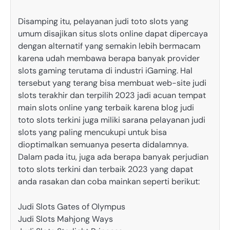
Disamping itu, pelayanan judi toto slots yang
umum disajikan situs slots online dapat dipercaya
dengan alternatif yang semakin lebih bermacam
karena udah membawa berapa banyak provider
slots gaming terutama di industri iGaming. Hal
tersebut yang terang bisa membuat web-site judi
slots terakhir dan terpilih 2023 jadi acuan tempat
main slots online yang terbaik karena blog judi
toto slots terkini juga miliki sarana pelayanan judi
slots yang paling mencukupi untuk bisa
dioptimalkan semuanya peserta didalamnya.
Dalam pada itu, juga ada berapa banyak perjudian
toto slots terkini dan terbaik 2023 yang dapat
anda rasakan dan coba mainkan seperti berikut:
Judi Slots Gates of Olympus
Judi Slots Mahjong Ways