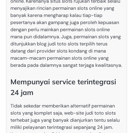
online. Karenanya situs slots rujukan terbaik selalu
menyajikan rincian permainan slots online yang
banyak karena mengharap kalau tiap-tiap
pesertanya akan gampang juga peroleh kepuasan
dengan perlu mainkan permainan slots online
mana pun didalamnya. Juga, permainan slots yang
ditunjukkan blog judi toto slots terpilih terus
datang dari provider slots kondang di mana
macam-macam permainan slots online yang
berada pada dalamnya sangat terjaga kwalitasnya.
Mempunyai service terintegrasi
24 jam
Tidak sekedar memberikan alternatif permainan
slots yang komplet saja, web-site judi toto slots
terhebat juga yang banyak dianjurkan tentu selalu
miliki pelayanan terintegrasi sepanjang 24 jam.