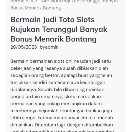
Bermain Judi Toto Slots Rujukan Terunggul Banyak
Bonus Menarik Bontang
Bermain Judi Toto Slots
Rujukan Terunggul Banyak
Bonus Menarik Bontang
20/05/2023
by
admin
Bermain permainan slots online udah jadi satu
pekerjaan yang rasanya susah dibiarkan oleh
sebagian orang bettor, apalagi buat yang telah
tunjukkan sendiri semacam apa keuntungan
didalamnya. Sebab, bila dibanding mainkan
perjudian lain umumnya, slots merupakan
permainan yang cukup menjanjikan dalam
memberinya sejumlah keuntungan bahkan juga
lebih simpel karena mempunyai ciri-ciri mudah
dimainkan. Ditambah lagi, dengan ditambahkan
jumlah alternatif judi toto slots rujukan terhebat