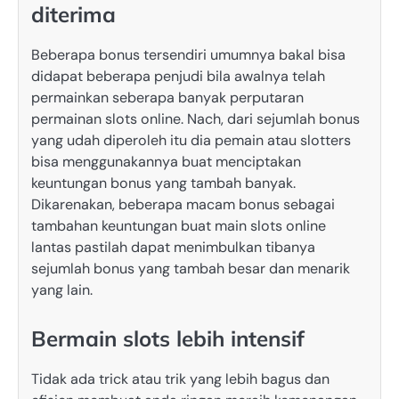
diterima
Beberapa bonus tersendiri umumnya bakal bisa
didapat beberapa penjudi bila awalnya telah
permainkan seberapa banyak perputaran
permainan slots online. Nach, dari sejumlah bonus
yang udah diperoleh itu dia pemain atau slotters
bisa menggunakannya buat menciptakan
keuntungan bonus yang tambah banyak.
Dikarenakan, beberapa macam bonus sebagai
tambahan keuntungan buat main slots online
lantas pastilah dapat menimbulkan tibanya
sejumlah bonus yang tambah besar dan menarik
yang lain.
Bermain slots lebih intensif
Tidak ada trick atau trik yang lebih bagus dan