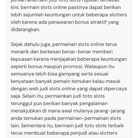
kini, bermain slots online pastinya dapat berikan
lebih sejumlah keuntungan untuk beberapa slotters
oleh karena ada penawaran bonus atraktif yang
didatangkan.
Sejak dahulu juga, permainan slots online terus
menarik dan berkesan benar-benar memberi
kepuasan karena menjajakan beberapa keuntungan
seperti bonus maupun promosi. Walaupun itu
semuanya lebih bisa gampang serta sesuai
kenyataan banyak pemain temukan kalau masuk
dengan web judi slots online yang dapat dipercaya
saja. Selain itu, permainkan judi toto slots
terunggul pun berikan banyak pengalaman
menakjubkan di mana awal mulanya jarang-jarang
anda temukan pada permainan-permainan slots
lain. Sementara itu, bermain judi toto slots terbaik
terus membuat beberapa penjudi atau slotters