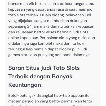
bonus menarik bukan salah satu keuntungan atau
kepuasan yang dapat anda rasa di saat main judi
toto slots terbaik. Di lain bidang, pelayanan judi
yang dijajakan sangat memberikan dukungan
sepanjang 24 jam maka dari itu berikan kepuasan
dan keluasaan bettor akses bermain judi slots
online kapan pun. Permainan slots yang disiapkan
didalamnya juga komplet maka dari itu hoki
terunggul tiap pemain dapat dicoba pilih judi
games slots apa pun yang ada pada dalamnya.
Saran Situs Judi Toto Slots
Terbaik dengan Banyak
Keuntungan
Betul-betul gak disangkal tiap-tiap apapun itu
macam perjudian yang bettor permainkan tentu