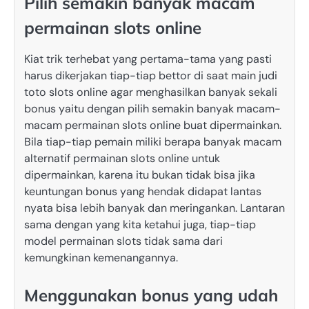
Pilih semakin banyak macam
permainan slots online
Kiat trik terhebat yang pertama-tama yang pasti
harus dikerjakan tiap-tiap bettor di saat main judi
toto slots online agar menghasilkan banyak sekali
bonus yaitu dengan pilih semakin banyak macam-
macam permainan slots online buat dipermainkan.
Bila tiap-tiap pemain miliki berapa banyak macam
alternatif permainan slots online untuk
dipermainkan, karena itu bukan tidak bisa jika
keuntungan bonus yang hendak didapat lantas
nyata bisa lebih banyak dan meringankan. Lantaran
sama dengan yang kita ketahui juga, tiap-tiap
model permainan slots tidak sama dari
kemungkinan kemenangannya.
Menggunakan bonus yang udah