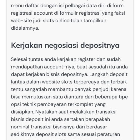
menu daftar dengan isi pelbagai data diri di form
registrasi account di formulir registrasi yang faksi
web-site judi slots online telah tampilkan
didalamnya.
Kerjakan negosiasi depositnya
Selesai tuntas anda kerjakan register dan sudah
mendapatkan account-nya, buat sesudah itu anda
dapat kerjakan bisnis depositnya. Langkah deposit
lantas dalam website slots terpercaya dan terbaik
tentu sangatlah membantu banyak penjudi karena
bisa memutuskan satu diantara dari beberapa tipe
opsi teknik pembayaran terkomplet yang
disiapkan. Nyatakan saat melakukan transaksi
bisnis deposit ini anda sertakan berapakah
nominal transaksi bisnisnya dari berdasar
sedikitnya deposit slots sama sesuai peraturan