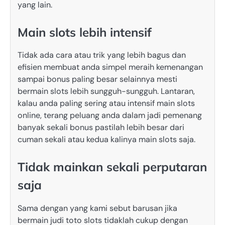
yang lain.
Main slots lebih intensif
Tidak ada cara atau trik yang lebih bagus dan
efisien membuat anda simpel meraih kemenangan
sampai bonus paling besar selainnya mesti
bermain slots lebih sungguh-sungguh. Lantaran,
kalau anda paling sering atau intensif main slots
online, terang peluang anda dalam jadi pemenang
banyak sekali bonus pastilah lebih besar dari
cuman sekali atau kedua kalinya main slots saja.
Tidak mainkan sekali perputaran
saja
Sama dengan yang kami sebut barusan jika
bermain judi toto slots tidaklah cukup dengan