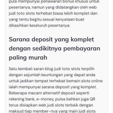
pula mempunyai penawaran bonus khusus untuk
pesertanya, namun yang didatangkan oleh web
judi toto slots terhebat biasa lebih komplet dan
yang tentu begitu sesuai kenyataan buat
dikasihkan keseluruh pesertanya.
Sarana deposit yang komplet
dengan sedikitnya pembayaran
paling murah
Satu kembali saran blog judi toto slots terpilih
dengan sejumlah keuntungan yang dapat anda
untuk jadikan tempat terhebat bemain slots online
ialah mempunyai sarana deposit yang komplet.
Beberapa macam alternatif deposit seperti
rekening bank, e-money, pulsa bahkan juga QR
terus disiapkan web judi slots terbaik dengan
maksud tiap member-nya yang main judi slots