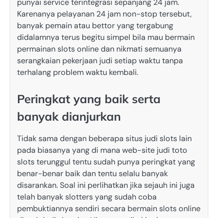
punyai service terintegrasi sepanjang 24 jam.
Karenanya pelayanan 24 jam non-stop tersebut,
banyak pemain atau bettor yang tergabung
didalamnya terus begitu simpel bila mau bermain
permainan slots online dan nikmati semuanya
serangkaian pekerjaan judi setiap waktu tanpa
terhalang problem waktu kembali.
Peringkat yang baik serta
banyak dianjurkan
Tidak sama dengan beberapa situs judi slots lain
pada biasanya yang di mana web-site judi toto
slots terunggul tentu sudah punya peringkat yang
benar-benar baik dan tentu selalu banyak
disarankan. Soal ini perlihatkan jika sejauh ini juga
telah banyak slotters yang sudah coba
pembuktiannya sendiri secara bermain slots online