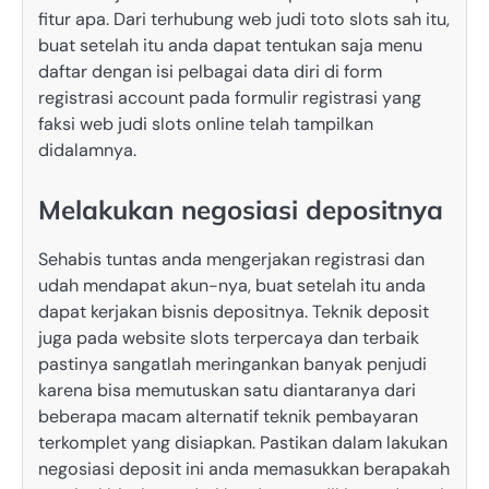
fitur apa. Dari terhubung web judi toto slots sah itu,
buat setelah itu anda dapat tentukan saja menu
daftar dengan isi pelbagai data diri di form
registrasi account pada formulir registrasi yang
faksi web judi slots online telah tampilkan
didalamnya.
Melakukan negosiasi depositnya
Sehabis tuntas anda mengerjakan registrasi dan
udah mendapat akun-nya, buat setelah itu anda
dapat kerjakan bisnis depositnya. Teknik deposit
juga pada website slots terpercaya dan terbaik
pastinya sangatlah meringankan banyak penjudi
karena bisa memutuskan satu diantaranya dari
beberapa macam alternatif teknik pembayaran
terkomplet yang disiapkan. Pastikan dalam lakukan
negosiasi deposit ini anda memasukkan berapakah