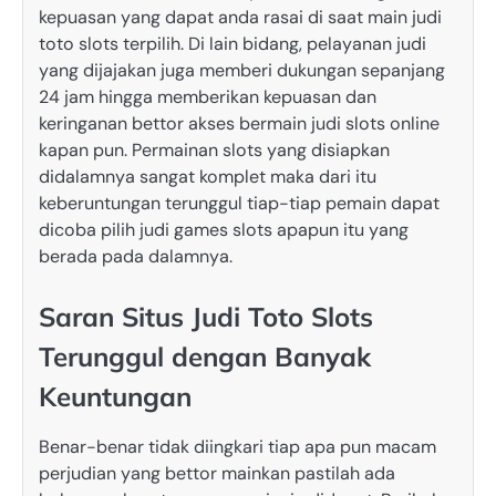
kepuasan yang dapat anda rasai di saat main judi
toto slots terpilih. Di lain bidang, pelayanan judi
yang dijajakan juga memberi dukungan sepanjang
24 jam hingga memberikan kepuasan dan
keringanan bettor akses bermain judi slots online
kapan pun. Permainan slots yang disiapkan
didalamnya sangat komplet maka dari itu
keberuntungan terunggul tiap-tiap pemain dapat
dicoba pilih judi games slots apapun itu yang
berada pada dalamnya.
Saran Situs Judi Toto Slots
Terunggul dengan Banyak
Keuntungan
Benar-benar tidak diingkari tiap apa pun macam
perjudian yang bettor mainkan pastilah ada