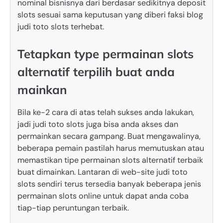
nominal bisnisnya dari berdasar sedikitnya deposit
slots sesuai sama keputusan yang diberi faksi blog
judi toto slots terhebat.
Tetapkan type permainan slots
alternatif terpilih buat anda
mainkan
Bila ke-2 cara di atas telah sukses anda lakukan,
jadi judi toto slots juga bisa anda akses dan
permainkan secara gampang. Buat mengawalinya,
beberapa pemain pastilah harus memutuskan atau
memastikan tipe permainan slots alternatif terbaik
buat dimainkan. Lantaran di web-site judi toto
slots sendiri terus tersedia banyak beberapa jenis
permainan slots online untuk dapat anda coba
tiap-tiap peruntungan terbaik.