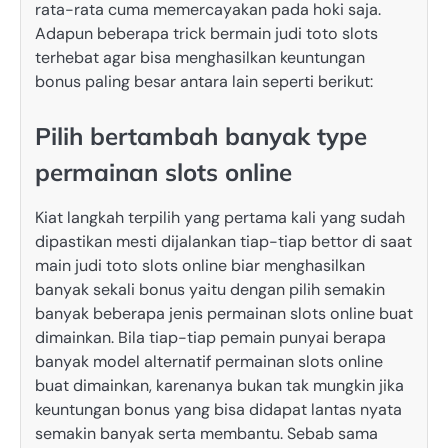
rata-rata cuma memercayakan pada hoki saja.
Adapun beberapa trick bermain judi toto slots
terhebat agar bisa menghasilkan keuntungan
bonus paling besar antara lain seperti berikut:
Pilih bertambah banyak type
permainan slots online
Kiat langkah terpilih yang pertama kali yang sudah
dipastikan mesti dijalankan tiap-tiap bettor di saat
main judi toto slots online biar menghasilkan
banyak sekali bonus yaitu dengan pilih semakin
banyak beberapa jenis permainan slots online buat
dimainkan. Bila tiap-tiap pemain punyai berapa
banyak model alternatif permainan slots online
buat dimainkan, karenanya bukan tak mungkin jika
keuntungan bonus yang bisa didapat lantas nyata
semakin banyak serta membantu. Sebab sama