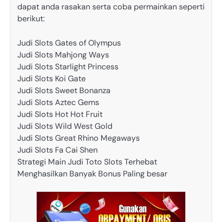
dapat anda rasakan serta coba permainkan seperti
berikut:
Judi Slots Gates of Olympus
Judi Slots Mahjong Ways
Judi Slots Starlight Princess
Judi Slots Koi Gate
Judi Slots Sweet Bonanza
Judi Slots Aztec Gems
Judi Slots Hot Hot Fruit
Judi Slots Wild West Gold
Judi Slots Great Rhino Megaways
Judi Slots Fa Cai Shen
Strategi Main Judi Toto Slots Terhebat
Menghasilkan Banyak Bonus Paling besar