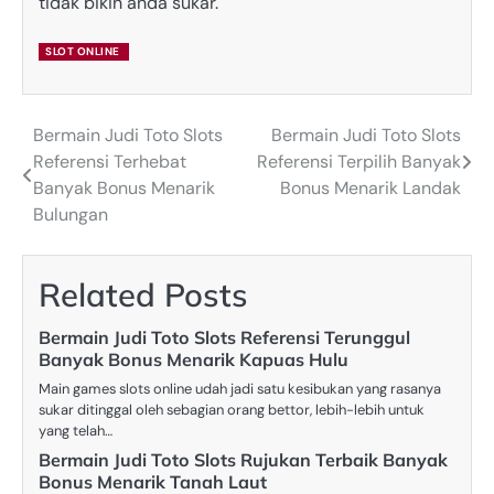
tidak bikin anda sukar.
SLOT ONLINE
Bermain Judi Toto Slots
Bermain Judi Toto Slots
Post
Referensi Terhebat
Referensi Terpilih Banyak
navigation
Banyak Bonus Menarik
Bonus Menarik Landak
Bulungan
Related Posts
Bermain Judi Toto Slots Referensi Terunggul
Banyak Bonus Menarik Kapuas Hulu
Main games slots online udah jadi satu kesibukan yang rasanya
sukar ditinggal oleh sebagian orang bettor, lebih-lebih untuk
yang telah…
Bermain Judi Toto Slots Rujukan Terbaik Banyak
Bonus Menarik Tanah Laut