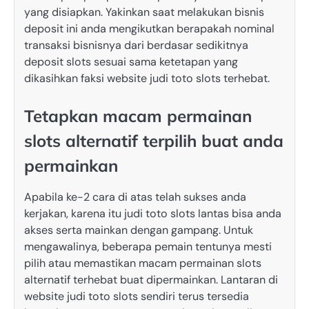
yang disiapkan. Yakinkan saat melakukan bisnis
deposit ini anda mengikutkan berapakah nominal
transaksi bisnisnya dari berdasar sedikitnya
deposit slots sesuai sama ketetapan yang
dikasihkan faksi website judi toto slots terhebat.
Tetapkan macam permainan
slots alternatif terpilih buat anda
permainkan
Apabila ke-2 cara di atas telah sukses anda
kerjakan, karena itu judi toto slots lantas bisa anda
akses serta mainkan dengan gampang. Untuk
mengawalinya, beberapa pemain tentunya mesti
pilih atau memastikan macam permainan slots
alternatif terhebat buat dipermainkan. Lantaran di
website judi toto slots sendiri terus tersedia