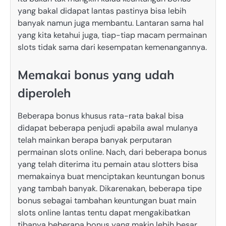
yang bakal didapat lantas pastinya bisa lebih
banyak namun juga membantu. Lantaran sama hal
yang kita ketahui juga, tiap-tiap macam permainan
slots tidak sama dari kesempatan kemenangannya.
Memakai bonus yang udah
diperoleh
Beberapa bonus khusus rata-rata bakal bisa
didapat beberapa penjudi apabila awal mulanya
telah mainkan berapa banyak perputaran
permainan slots online. Nach, dari beberapa bonus
yang telah diterima itu pemain atau slotters bisa
memakainya buat menciptakan keuntungan bonus
yang tambah banyak. Dikarenakan, beberapa tipe
bonus sebagai tambahan keuntungan buat main
slots online lantas tentu dapat mengakibatkan
tibanya beberapa bonus yang makin lebih besar