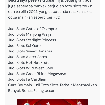
seluruhnya peserta didalamnya. Sedangkan, ada
juga seberapa banyak perjudian toto slots terkini
dan terpilih 2023 yang dapat anda rasakan serta
coba mainkan seperti berikut:
Judi Slots Gates of Olympus
Judi Slots Mahjong Ways
Judi Slots Starlight Princess
Judi Slots Koi Gate
Judi Slots Sweet Bonanza
Judi Slots Aztec Gems
Judi Slots Hot Hot Fruit
Judi Slots Wild West Gold
Judi Slots Great Rhino Megaways
Judi Slots Fa Cai Shen
Cara Bermain Judi Toto Slots Terbaik Menghasilkan
Banyak Bonus Paling besar