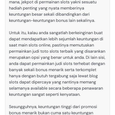
mana, jekpot di permainan slots yakni sesuatu
hadiah penting yang nyata memberinya
keuntungan besar sekali dibandingkan dari
keuntungan-keuntungan bonus lain sekalinya.
Untuk itu, kalau anda sangatlah berkeinginan buat
dapat mendapatkan lebih sejumlah keuntungan di
saat main slots online, pastinya memutuskan
permainkan judi toto slots terbaik yang disarankan
merupakan opsi yang benar untuk anda. Di lain sisi,
anda dapat permainkan judi slots terhebat dengan
banyak sekali bonus menarik serta terkomplet
hanya dengan butuh tergabung saja lewat blog
slots dapat dipercaya yang nantinya memang
selamanya available secara beberapa penawaran
keuntungan sangat seperti kenyataan.
Sesungguhnya, keuntungan tinggi dari promosi
bonus menarik bukan cuma satu keuntungan