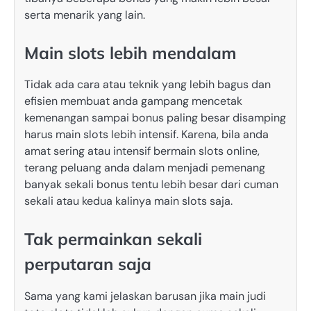
serta menarik yang lain.
Main slots lebih mendalam
Tidak ada cara atau teknik yang lebih bagus dan
efisien membuat anda gampang mencetak
kemenangan sampai bonus paling besar disamping
harus main slots lebih intensif. Karena, bila anda
amat sering atau intensif bermain slots online,
terang peluang anda dalam menjadi pemenang
banyak sekali bonus tentu lebih besar dari cuman
sekali atau kedua kalinya main slots saja.
Tak permainkan sekali
perputaran saja
Sama yang kami jelaskan barusan jika main judi