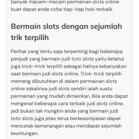
banyak macam-macam permainan slots online
buat dapat anda coba tiap-tiap hoki terbaik.
Bermain slots dengan sejumlah
trik terpilih
Perihal yang tentu saja terpenting bagi beberapa
penjudi yang bermain judi toto slots yaitu ketahui
juga trick-trick terpilih sebagai halnya kebanyakan
saat bermain judi slots online. Trick-trick terpilih
memang dibutuhkan di dalam permainan slots
online sekalinya judi slots sendiri ialah suatu
permainan yang mudah dimainkan. Bila anda dapat
mengenal beberapa cara terbaik judi slots online,
jadi bukan tak mungkin anda yang bermain judi
toto slots juga jelas terus berkesempatan dapat
mencetak kemenangan atau mendapat sejumlah
keuntungan.