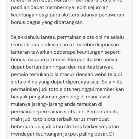
pastilah dapat memberinya lebih sejumlah
keuntungan bagi para slotters adanya penawaran
bonus bagus yang didatangkan.
Sejak dahulu lantas, permainan slots online selalu
menarik dan berkesan amat memberi kepuasan
lantaran tawarkan beberapa keuntungan seperti
bonus maupun promosi. Biarpun itu semuanya
dapat bertambah ringan dan realitas banyak
pemain temukan bila masuk dengan website judi
slots online yang dapat dipercaya saja. Selain itu,
permainkan judi toto slots terunggul memberikan
banyak pengalaman gemilang di mana awal
mulanya jarang-jarang anda temukan di
permainan-permainan slots lain. Sementara itu,
main judi toto slots terbaik terus membuat
beberapa penjudi atau slotters berkesempatan
mendapat keuntungan jekpot paling besar. Di