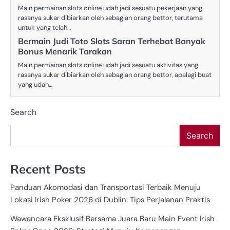
Main permainan slots online udah jadi sesuatu pekerjaan yang
rasanya sukar dibiarkan oleh sebagian orang bettor, terutama
untuk yang telah…
Bermain Judi Toto Slots Saran Terhebat Banyak
Bonus Menarik Tarakan
Main permainan slots online udah jadi sesuatu aktivitas yang
rasanya sukar dibiarkan oleh sebagian orang bettor, apalagi buat
yang udah…
Search
Search
Recent Posts
Panduan Akomodasi dan Transportasi Terbaik Menuju
Lokasi Irish Poker 2026 di Dublin: Tips Perjalanan Praktis
Wawancara Eksklusif Bersama Juara Baru Main Event Irish