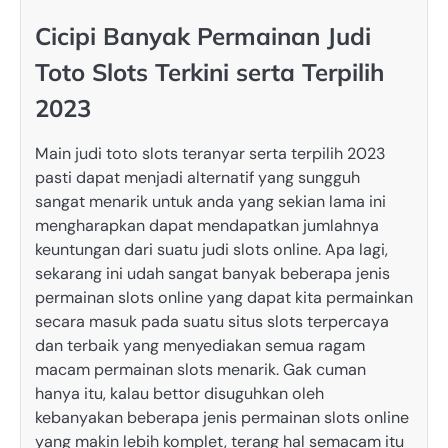
Cicipi Banyak Permainan Judi
Toto Slots Terkini serta Terpilih
2023
Main judi toto slots teranyar serta terpilih 2023
pasti dapat menjadi alternatif yang sungguh
sangat menarik untuk anda yang sekian lama ini
mengharapkan dapat mendapatkan jumlahnya
keuntungan dari suatu judi slots online. Apa lagi,
sekarang ini udah sangat banyak beberapa jenis
permainan slots online yang dapat kita permainkan
secara masuk pada suatu situs slots terpercaya
dan terbaik yang menyediakan semua ragam
macam permainan slots menarik. Gak cuman
hanya itu, kalau bettor disuguhkan oleh
kebanyakan beberapa jenis permainan slots online
yang makin lebih komplet, terang hal semacam itu