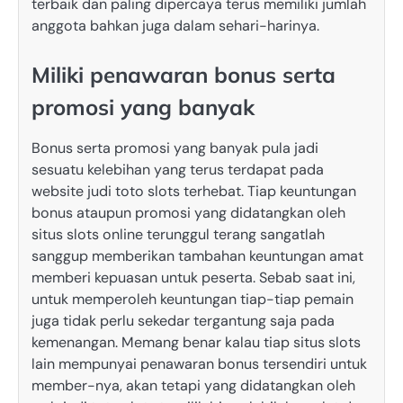
terbaik dan paling dipercaya terus memiliki jumlah
anggota bahkan juga dalam sehari-harinya.
Miliki penawaran bonus serta
promosi yang banyak
Bonus serta promosi yang banyak pula jadi
sesuatu kelebihan yang terus terdapat pada
website judi toto slots terhebat. Tiap keuntungan
bonus ataupun promosi yang didatangkan oleh
situs slots online terunggul terang sangatlah
sanggup memberikan tambahan keuntungan amat
memberi kepuasan untuk peserta. Sebab saat ini,
untuk memperoleh keuntungan tiap-tiap pemain
juga tidak perlu sekedar tergantung saja pada
kemenangan. Memang benar kalau tiap situs slots
lain mempunyai penawaran bonus tersendiri untuk
member-nya, akan tetapi yang didatangkan oleh