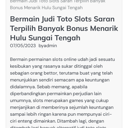
Bermain Judi Toto Slots Saran Terpilih Banyak
Bonus Menarik Hulu Sungai Tengah
Bermain Judi Toto Slots Saran
Terpilih Banyak Bonus Menarik
Hulu Sungai Tengah
07/05/2023
by
admin
Bermain permainan slots online udah jadi sesuatu
kesibukan yang rasanya sukar ditinggal oleh
sebagian orang bettor, terutama buat yang telah
menunjukkan sendiri semacam apa keuntungan
didalamnya. Sebab memang, apabila
diperbandingkan permainkan perjudian lain
umumnya, slots merupakan games yang cukup
menjanjikan di memberinya sejumlah keuntungan
sampai lebih ringan karena pun mempunyai ciri-
ciri enteng dimainkan. Ditambah lagi, dengan
ditambah lagi banyak alternatif judi toto slots