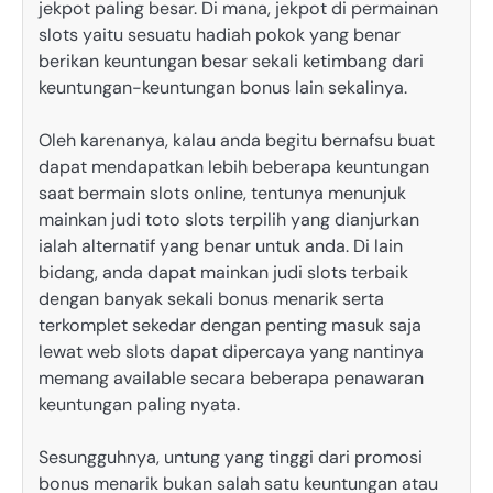
jekpot paling besar. Di mana, jekpot di permainan
slots yaitu sesuatu hadiah pokok yang benar
berikan keuntungan besar sekali ketimbang dari
keuntungan-keuntungan bonus lain sekalinya.
Oleh karenanya, kalau anda begitu bernafsu buat
dapat mendapatkan lebih beberapa keuntungan
saat bermain slots online, tentunya menunjuk
mainkan judi toto slots terpilih yang dianjurkan
ialah alternatif yang benar untuk anda. Di lain
bidang, anda dapat mainkan judi slots terbaik
dengan banyak sekali bonus menarik serta
terkomplet sekedar dengan penting masuk saja
lewat web slots dapat dipercaya yang nantinya
memang available secara beberapa penawaran
keuntungan paling nyata.
Sesungguhnya, untung yang tinggi dari promosi
bonus menarik bukan salah satu keuntungan atau