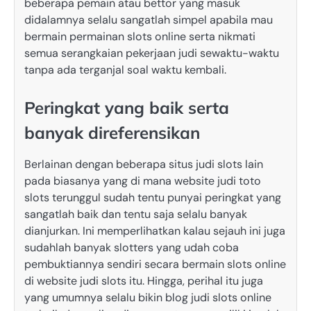
beberapa pemain atau bettor yang masuk
didalamnya selalu sangatlah simpel apabila mau
bermain permainan slots online serta nikmati
semua serangkaian pekerjaan judi sewaktu-waktu
tanpa ada terganjal soal waktu kembali.
Peringkat yang baik serta
banyak direferensikan
Berlainan dengan beberapa situs judi slots lain
pada biasanya yang di mana website judi toto
slots terunggul sudah tentu punyai peringkat yang
sangatlah baik dan tentu saja selalu banyak
dianjurkan. Ini memperlihatkan kalau sejauh ini juga
sudahlah banyak slotters yang udah coba
pembuktiannya sendiri secara bermain slots online
di website judi slots itu. Hingga, perihal itu juga
yang umumnya selalu bikin blog judi slots online