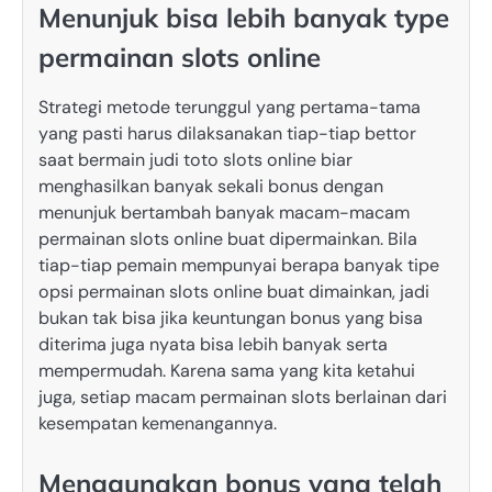
Menunjuk bisa lebih banyak type
permainan slots online
Strategi metode terunggul yang pertama-tama
yang pasti harus dilaksanakan tiap-tiap bettor
saat bermain judi toto slots online biar
menghasilkan banyak sekali bonus dengan
menunjuk bertambah banyak macam-macam
permainan slots online buat dipermainkan. Bila
tiap-tiap pemain mempunyai berapa banyak tipe
opsi permainan slots online buat dimainkan, jadi
bukan tak bisa jika keuntungan bonus yang bisa
diterima juga nyata bisa lebih banyak serta
mempermudah. Karena sama yang kita ketahui
juga, setiap macam permainan slots berlainan dari
kesempatan kemenangannya.
Menggunakan bonus yang telah