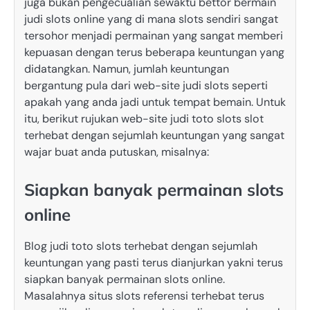
juga bukan pengecualian sewaktu bettor bermain
judi slots online yang di mana slots sendiri sangat
tersohor menjadi permainan yang sangat memberi
kepuasan dengan terus beberapa keuntungan yang
didatangkan. Namun, jumlah keuntungan
bergantung pula dari web-site judi slots seperti
apakah yang anda jadi untuk tempat bemain. Untuk
itu, berikut rujukan web-site judi toto slots slot
terhebat dengan sejumlah keuntungan yang sangat
wajar buat anda putuskan, misalnya:
Siapkan banyak permainan slots
online
Blog judi toto slots terhebat dengan sejumlah
keuntungan yang pasti terus dianjurkan yakni terus
siapkan banyak permainan slots online.
Masalahnya situs slots referensi terhebat terus