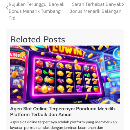
Rujukan Terunggul Banyak
Saran Terhebat Banyak
navigation
Bonus Menarik Tumbang
Bonus Menarik Balangan
Titi
Related Posts
Agen Slot Online Terpercaya: Panduan Memilih
Platform Terbaik dan Aman
Agen slot online terpercaya adalah platform yang memberikan
layanan permainan slot dengan jaminan keamanan dan