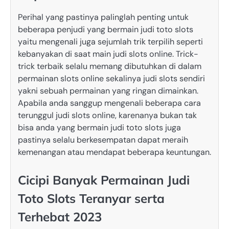
Perihal yang pastinya palinglah penting untuk
beberapa penjudi yang bermain judi toto slots
yaitu mengenali juga sejumlah trik terpilih seperti
kebanyakan di saat main judi slots online. Trick-
trick terbaik selalu memang dibutuhkan di dalam
permainan slots online sekalinya judi slots sendiri
yakni sebuah permainan yang ringan dimainkan.
Apabila anda sanggup mengenali beberapa cara
terunggul judi slots online, karenanya bukan tak
bisa anda yang bermain judi toto slots juga
pastinya selalu berkesempatan dapat meraih
kemenangan atau mendapat beberapa keuntungan.
Cicipi Banyak Permainan Judi
Toto Slots Teranyar serta
Terhebat 2023