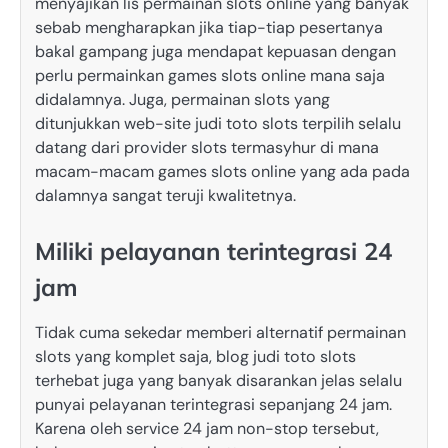
menyajikan lis permainan slots online yang banyak
sebab mengharapkan jika tiap-tiap pesertanya
bakal gampang juga mendapat kepuasan dengan
perlu permainkan games slots online mana saja
didalamnya. Juga, permainan slots yang
ditunjukkan web-site judi toto slots terpilih selalu
datang dari provider slots termasyhur di mana
macam-macam games slots online yang ada pada
dalamnya sangat teruji kwalitetnya.
Miliki pelayanan terintegrasi 24
jam
Tidak cuma sekedar memberi alternatif permainan
slots yang komplet saja, blog judi toto slots
terhebat juga yang banyak disarankan jelas selalu
punyai pelayanan terintegrasi sepanjang 24 jam.
Karena oleh service 24 jam non-stop tersebut,