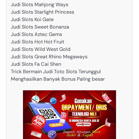
Judi Slots Mahjong Ways
Judi Slots Starlight Princess
Judi Slots Koi Gate
Judi Slots Sweet Bonanza
Judi Slots Aztec Gems
Judi Slots Hot Hot Fruit
Judi Slots Wild West Gold
Judi Slots Great Rhino Megaways
Judi Slots Fa Cai Shen
Trick Bermain Judi Toto Slots Terunggul
Menghasilkan Banyak Bonus Paling besar