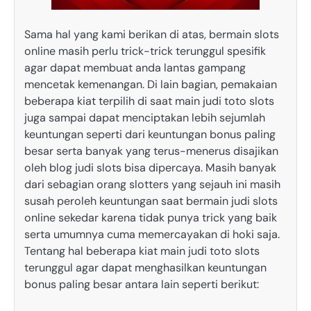
Sama hal yang kami berikan di atas, bermain slots
online masih perlu trick-trick terunggul spesifik
agar dapat membuat anda lantas gampang
mencetak kemenangan. Di lain bagian, pemakaian
beberapa kiat terpilih di saat main judi toto slots
juga sampai dapat menciptakan lebih sejumlah
keuntungan seperti dari keuntungan bonus paling
besar serta banyak yang terus-menerus disajikan
oleh blog judi slots bisa dipercaya. Masih banyak
dari sebagian orang slotters yang sejauh ini masih
susah peroleh keuntungan saat bermain judi slots
online sekedar karena tidak punya trick yang baik
serta umumnya cuma memercayakan di hoki saja.
Tentang hal beberapa kiat main judi toto slots
terunggul agar dapat menghasilkan keuntungan
bonus paling besar antara lain seperti berikut: