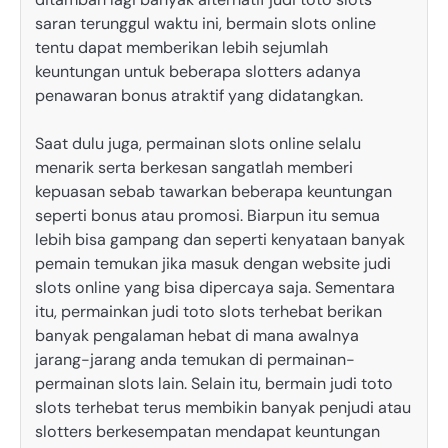
saran terunggul waktu ini, bermain slots online
tentu dapat memberikan lebih sejumlah
keuntungan untuk beberapa slotters adanya
penawaran bonus atraktif yang didatangkan.
Saat dulu juga, permainan slots online selalu
menarik serta berkesan sangatlah memberi
kepuasan sebab tawarkan beberapa keuntungan
seperti bonus atau promosi. Biarpun itu semua
lebih bisa gampang dan seperti kenyataan banyak
pemain temukan jika masuk dengan website judi
slots online yang bisa dipercaya saja. Sementara
itu, permainkan judi toto slots terhebat berikan
banyak pengalaman hebat di mana awalnya
jarang-jarang anda temukan di permainan-
permainan slots lain. Selain itu, bermain judi toto
slots terhebat terus membikin banyak penjudi atau
slotters berkesempatan mendapat keuntungan