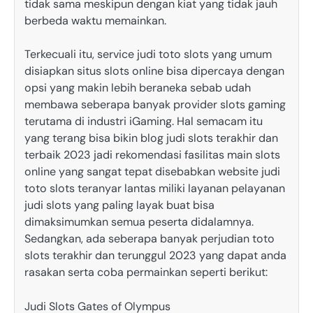
tidak sama meskipun dengan kiat yang tidak jauh
berbeda waktu memainkan.
Terkecuali itu, service judi toto slots yang umum
disiapkan situs slots online bisa dipercaya dengan
opsi yang makin lebih beraneka sebab udah
membawa seberapa banyak provider slots gaming
terutama di industri iGaming. Hal semacam itu
yang terang bisa bikin blog judi slots terakhir dan
terbaik 2023 jadi rekomendasi fasilitas main slots
online yang sangat tepat disebabkan website judi
toto slots teranyar lantas miliki layanan pelayanan
judi slots yang paling layak buat bisa
dimaksimumkan semua peserta didalamnya.
Sedangkan, ada seberapa banyak perjudian toto
slots terakhir dan terunggul 2023 yang dapat anda
rasakan serta coba permainkan seperti berikut:
Judi Slots Gates of Olympus