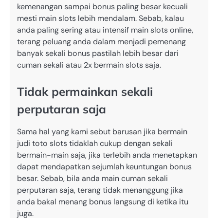
kemenangan sampai bonus paling besar kecuali
mesti main slots lebih mendalam. Sebab, kalau
anda paling sering atau intensif main slots online,
terang peluang anda dalam menjadi pemenang
banyak sekali bonus pastilah lebih besar dari
cuman sekali atau 2x bermain slots saja.
Tidak permainkan sekali
perputaran saja
Sama hal yang kami sebut barusan jika bermain
judi toto slots tidaklah cukup dengan sekali
bermain-main saja, jika terlebih anda menetapkan
dapat mendapatkan sejumlah keuntungan bonus
besar. Sebab, bila anda main cuman sekali
perputaran saja, terang tidak menanggung jika
anda bakal menang bonus langsung di ketika itu
juga.