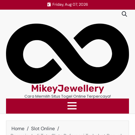
Skip
Friday, Aug 07, 2026
to
content
MikeyJewellery
Cara Memilih Situs Togel Online Terpercaya!
Home
Slot Online