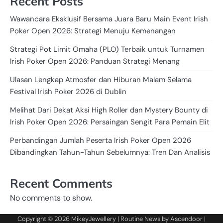
Recent Posts
Wawancara Eksklusif Bersama Juara Baru Main Event Irish
Poker Open 2026: Strategi Menuju Kemenangan
Strategi Pot Limit Omaha (PLO) Terbaik untuk Turnamen
Irish Poker Open 2026: Panduan Strategi Menang
Ulasan Lengkap Atmosfer dan Hiburan Malam Selama
Festival Irish Poker 2026 di Dublin
Melihat Dari Dekat Aksi High Roller dan Mystery Bounty di
Irish Poker Open 2026: Persaingan Sengit Para Pemain Elit
Perbandingan Jumlah Peserta Irish Poker Open 2026
Dibandingkan Tahun-Tahun Sebelumnya: Tren Dan Analisis
Recent Comments
No comments to show.
Copyright © 2026
MikeyJewellery
| Routine News by
Ascendoor
|