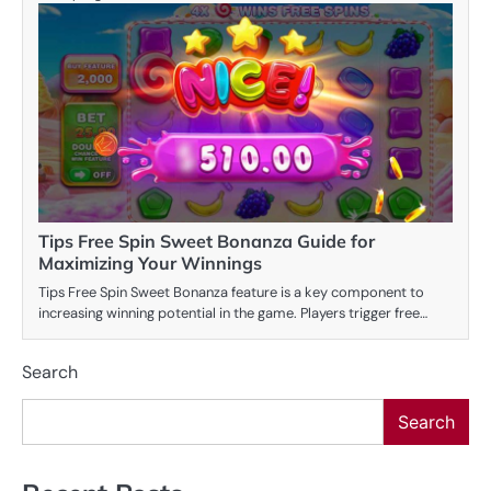
Tips Free Spin Sweet Bonanza Guide for
Maximizing Your Winnings
Tips Free Spin Sweet Bonanza feature is a key component to
increasing winning potential in the game. Players trigger free…
Search
Search