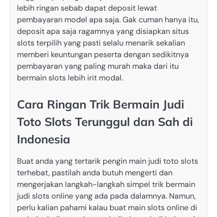
lebih ringan sebab dapat deposit lewat
pembayaran model apa saja. Gak cuman hanya itu,
deposit apa saja ragamnya yang disiapkan situs
slots terpilih yang pasti selalu menarik sekalian
memberi keuntungan peserta dengan sedikitnya
pembayaran yang paling murah maka dari itu
bermain slots lebih irit modal.
Cara Ringan Trik Bermain Judi
Toto Slots Terunggul dan Sah di
Indonesia
Buat anda yang tertarik pengin main judi toto slots
terhebat, pastilah anda butuh mengerti dan
mengerjakan langkah-langkah simpel trik bermain
judi slots online yang ada pada dalamnya. Namun,
perlu kalian pahami kalau buat main slots online di