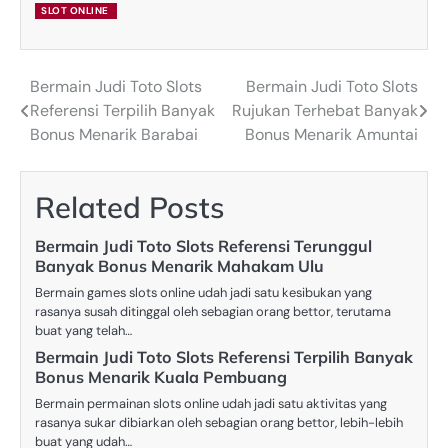
SLOT ONLINE
Bermain Judi Toto Slots
Bermain Judi Toto Slots
Post
Referensi Terpilih Banyak
Rujukan Terhebat Banyak
navigation
Bonus Menarik Barabai
Bonus Menarik Amuntai
Related Posts
Bermain Judi Toto Slots Referensi Terunggul
Banyak Bonus Menarik Mahakam Ulu
Bermain games slots online udah jadi satu kesibukan yang
rasanya susah ditinggal oleh sebagian orang bettor, terutama
buat yang telah…
Bermain Judi Toto Slots Referensi Terpilih Banyak
Bonus Menarik Kuala Pembuang
Bermain permainan slots online udah jadi satu aktivitas yang
rasanya sukar dibiarkan oleh sebagian orang bettor, lebih-lebih
buat yang udah…