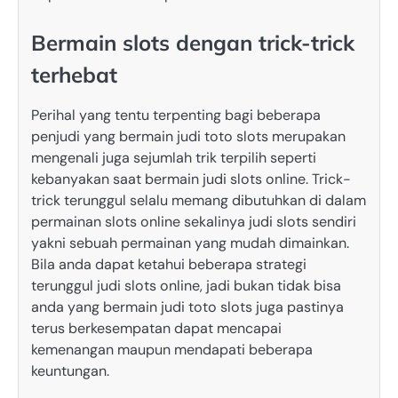
Bermain slots dengan trick-trick
terhebat
Perihal yang tentu terpenting bagi beberapa
penjudi yang bermain judi toto slots merupakan
mengenali juga sejumlah trik terpilih seperti
kebanyakan saat bermain judi slots online. Trick-
trick terunggul selalu memang dibutuhkan di dalam
permainan slots online sekalinya judi slots sendiri
yakni sebuah permainan yang mudah dimainkan.
Bila anda dapat ketahui beberapa strategi
terunggul judi slots online, jadi bukan tidak bisa
anda yang bermain judi toto slots juga pastinya
terus berkesempatan dapat mencapai
kemenangan maupun mendapati beberapa
keuntungan.