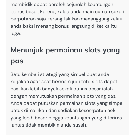
membidik dapat peroleh sejumlah keuntungan
bonus besar. Karena, kalau anda main cuman sekali
perputaran saja, terang tak kan menanggung kalau
anda bakal menang bonus langsung di ketika itu
juga.
Menunjuk permainan slots yang
pas
Satu kembali strategi yang simpel buat anda
kerjakan agar saat bermain judi toto slots dapat
hasilkan lebih banyak sekali bonus besar ialah
dengan memutuskan permainan slots yang pas.
Anda dapat putuskan permainan slots yang simpel
untuk dimainkan dan sediakan kesempatan hoki
yang lebih besar hingga keuntungan yang diterima
lantas tidak membikin anda susah.