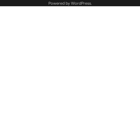
Powered by
WordPress
.