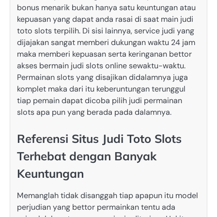
bonus menarik bukan hanya satu keuntungan atau
kepuasan yang dapat anda rasai di saat main judi
toto slots terpilih. Di sisi lainnya, service judi yang
dijajakan sangat memberi dukungan waktu 24 jam
maka memberi kepuasan serta keringanan bettor
akses bermain judi slots online sewaktu-waktu.
Permainan slots yang disajikan didalamnya juga
komplet maka dari itu keberuntungan terunggul
tiap pemain dapat dicoba pilih judi permainan
slots apa pun yang berada pada dalamnya.
Referensi Situs Judi Toto Slots
Terhebat dengan Banyak
Keuntungan
Memanglah tidak disanggah tiap apapun itu model
perjudian yang bettor permainkan tentu ada