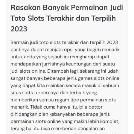
Rasakan Banyak Permainan Judi
Toto Slots Terakhir dan Terpilih
2023
Bermain judi toto slots terakhir dan terpilih 2023
pastinya dapat menjadi opsi yang begitu menarik
untuk anda yang sejauh ini mengharap dapat
mendapatkan jumlahnya keuntungan dari suatu
judi slots online. Ditambah lagi, sekarang ini udah
sangat banyak beberapa jenis games slots online
yang dapat kita mainkan secara masuk di sebuah
situs slots terpercaya dan terbaik yang
memberikan semua ragam tipe permainan slots
menarik. Tidak cuma hanya itu, bila bettor
dihidangkan oleh kebanyakan beberapa jenis
permainan slots online yang makin lebih komplet,
terang hal itu bisa memberian pengalaman