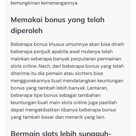
kemungkinan kemenangannya.
Memakai bonus yang telah
diperoleh
Beberapa bonus khusus umumnya akan bisa diraih
beberapa penjudi apabila awal mulanya telah
mainkan seberapa banyak perputaran permainan
slots online. Nach, dari beberapa bonus yang telah
diterima itu dia pemain atau slotters bisa
menggunakannya buat mendatangkan keuntungan
bonus yang tambah lebih banyak. Lantaran,
beberapa tipe bonus sebagai tambahan
keuntungan buat main slots online juga pastilah
dapat mengakibatkan tibanya beberapa bonus
yang tambah besar dan menarik yang lain.
Bermain slots lebih sungguh-