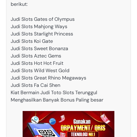
berikut:
Judi Slots Gates of Olympus
Judi Slots Mahjong Ways
Judi Slots Starlight Princess
Judi Slots Koi Gate
Judi Slots Sweet Bonanza
Judi Slots Aztec Gems
Judi Slots Hot Hot Fruit
Judi Slots Wild West Gold
Judi Slots Great Rhino Megaways
Judi Slots Fa Cai Shen
Kiat Bermain Judi Toto Slots Terunggul
Menghasilkan Banyak Bonus Paling besar