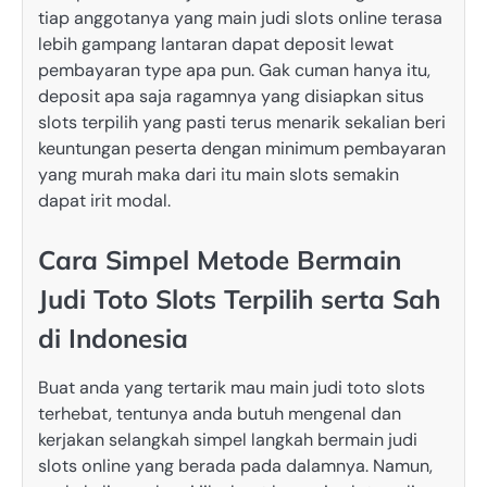
tiap anggotanya yang main judi slots online terasa
lebih gampang lantaran dapat deposit lewat
pembayaran type apa pun. Gak cuman hanya itu,
deposit apa saja ragamnya yang disiapkan situs
slots terpilih yang pasti terus menarik sekalian beri
keuntungan peserta dengan minimum pembayaran
yang murah maka dari itu main slots semakin
dapat irit modal.
Cara Simpel Metode Bermain
Judi Toto Slots Terpilih serta Sah
di Indonesia
Buat anda yang tertarik mau main judi toto slots
terhebat, tentunya anda butuh mengenal dan
kerjakan selangkah simpel langkah bermain judi
slots online yang berada pada dalamnya. Namun,