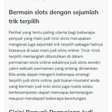
Bermain slots dengan sejumlah
trik terpilih
Perihal yang tentu paling utama bagi beberapa
penjudi yang main judi toto slots merupakan
mengenal juga sejumlah trik terpilih sebagai halnya
biasanya di saat main judi slots online. Trick-trick
terpilih memanglah dibutuhkan di dalam
permainan slots online sekalinya judi slots sendiri
yakni sebuah permainan yang enteng dimainkan.
Bila anda dapat mengerti beberapa strategi
terpilih judi slots online, jadi bukan mustahil anda
yang bermain judi toto slots juga nyata selalu
berkesempatan dapat mencapai kemenangan
maupun mendapati beberapa keuntungan.