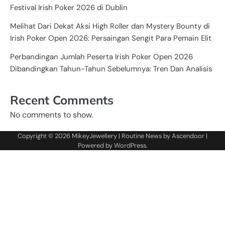
Festival Irish Poker 2026 di Dublin
Melihat Dari Dekat Aksi High Roller dan Mystery Bounty di
Irish Poker Open 2026: Persaingan Sengit Para Pemain Elit
Perbandingan Jumlah Peserta Irish Poker Open 2026
Dibandingkan Tahun-Tahun Sebelumnya: Tren Dan Analisis
Recent Comments
No comments to show.
Copyright © 2026
MikeyJewellery
| Routine News by
Ascendoor
|
Powered by
WordPress
.