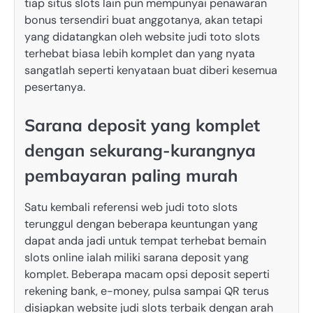
tiap situs slots lain pun mempunyai penawaran
bonus tersendiri buat anggotanya, akan tetapi
yang didatangkan oleh website judi toto slots
terhebat biasa lebih komplet dan yang nyata
sangatlah seperti kenyataan buat diberi kesemua
pesertanya.
Sarana deposit yang komplet
dengan sekurang-kurangnya
pembayaran paling murah
Satu kembali referensi web judi toto slots
terunggul dengan beberapa keuntungan yang
dapat anda jadi untuk tempat terhebat bemain
slots online ialah miliki sarana deposit yang
komplet. Beberapa macam opsi deposit seperti
rekening bank, e-money, pulsa sampai QR terus
disiapkan website judi slots terbaik dengan arah