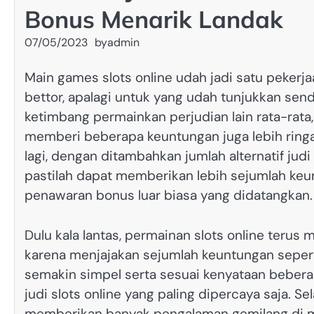
Bonus Menarik Landak
07/05/2023
by
admin
Main games slots online udah jadi satu pekerj
bettor, apalagi untuk yang udah tunjukkan send
ketimbang permainkan perjudian lain rata-rata,
memberi beberapa keuntungan juga lebih ringa
lagi, dengan ditambahkan jumlah alternatif judi 
pastilah dapat memberikan lebih sejumlah keu
penawaran bonus luar biasa yang didatangkan.
Dulu kala lantas, permainan slots online teru
karena menjajakan sejumlah keuntungan seperti
semakin simpel serta sesuai kenyataan bebe
judi slots online yang paling dipercaya saja. Se
memberikan banyak pengalaman gemilang di ma