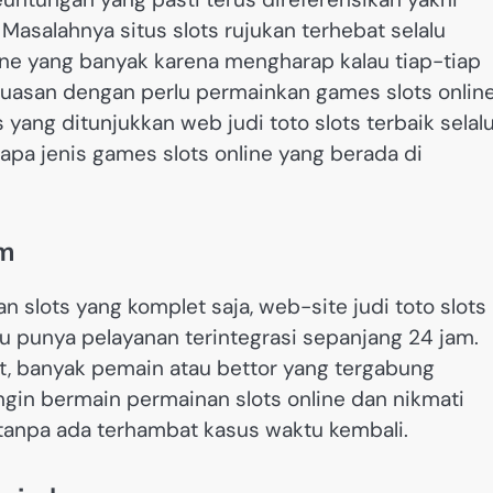
 Masalahnya situs slots rujukan terhebat selalu
ne yang banyak karena mengharap kalau tiap-tiap
uasan dengan perlu permainkan games slots onlin
yang ditunjukkan web judi toto slots terbaik selal
apa jenis games slots online yang berada di
am
n slots yang komplet saja, web-site judi toto slots
alu punya pelayanan terintegrasi sepanjang 24 jam.
t, banyak pemain atau bettor yang tergabung
ngin bermain permainan slots online dan nikmati
 tanpa ada terhambat kasus waktu kembali.