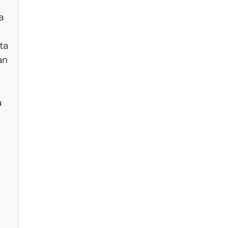
a
ta
an
a