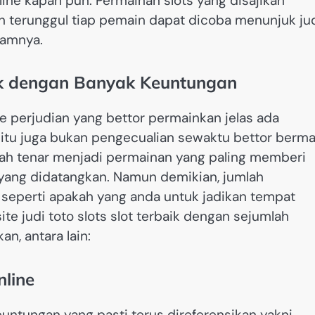
line kapan pun. Permainan slots yang disajikan
 terunggul tiap pemain dapat dicoba menunjuk ju
lamnya.
aik dengan Banyak Keuntungan
e perjudian yang bettor permainkan jelas ada
 itu juga bukan pengecualian sewaktu bettor berma
sudah tenar menjadi permainan yang paling memberi
yang didatangkan. Namun demikian, jumlah
 seperti apakah yang anda untuk jadikan tempat
ite judi toto slots slot terbaik dengan sejumlah
n, antara lain:
nline
keuntungan yang pasti terus direferensikan yakni