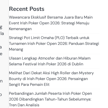
Recent Posts
Wawancara Eksklusif Bersama Juara Baru Main
Event Irish Poker Open 2026: Strategi Menuju
ng
Kemenangan
la
Strategi Pot Limit Omaha (PLO) Terbaik untuk
Turnamen Irish Poker Open 2026: Panduan Strategi
a
Menang
ne
Ulasan Lengkap Atmosfer dan Hiburan Malam
Selama Festival Irish Poker 2026 di Dublin
Melihat Dari Dekat Aksi High Roller dan Mystery
Bounty di Irish Poker Open 2026: Persaingan
an
Sengit Para Pemain Elit
Perbandingan Jumlah Peserta Irish Poker Open
b
2026 Dibandingkan Tahun-Tahun Sebelumnya:
Tren Dan Analisis