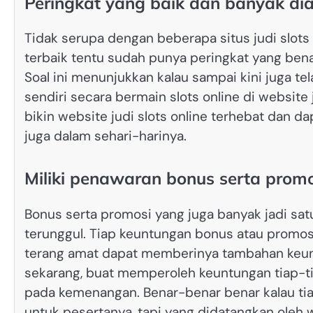
Peringkat yang baik dan banyak di
Tidak serupa dengan beberapa situs judi slots
terbaik tentu sudah punya peringkat yang bena
Soal ini menunjukkan kalau sampai kini juga t
sendiri secara bermain slots online di website 
bikin website judi slots online terhebat dan d
juga dalam sehari-harinya.
Miliki penawaran bonus serta prom
Bonus serta promosi yang juga banyak jadi satu
terunggul. Tiap keuntungan bonus atau promosi
terang amat dapat memberinya tambahan keun
sekarang, buat memperoleh keuntungan tiap-ti
pada kemenangan. Benar-benar benar kalau tiap
untuk pesertanya, tapi yang didatangkan oleh we