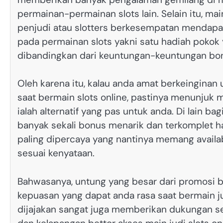
permainan-permainan slots lain. Selain itu, mai
penjudi atau slotters berkesempatan mendapati
pada permainan slots yakni satu hadiah pokok 
dibandingkan dari keuntungan-keuntungan bonu
Oleh karena itu, kalau anda amat berkeingina
saat bermain slots online, pastinya menunjuk ma
ialah alternatif yang pas untuk anda. Di lain b
banyak sekali bonus menarik dan terkomplet h
paling dipercaya yang nantinya memang avail
sesuai kenyataan.
Bahwasanya, untung yang besar dari promosi
kepuasan yang dapat anda rasa saat bermain judi
dijajakan sangat juga memberikan dukungan s