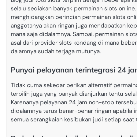
selalu sediakan banyak permainan slots online.
menghidangkan perincian permainan slots onli
anggotanya akan ringan juga mendapatkan kep
mana saja didalamnya. Sampai, permainan slots 
asal dari provider slots kondang di mana beber
dalamnya sudah terjaga mutunya.
Punyai pelayanan terintegrasi 24 j
Tidak cuma sekedar berikan alternatif permaina
terpilih juga yang banyak dianjurkan tentu sel
Karenanya pelayanan 24 jam non-stop tersebu
didalamnya terus benar-benar ringan apabila i
semua serangkaian kesibukan judi setiap saat