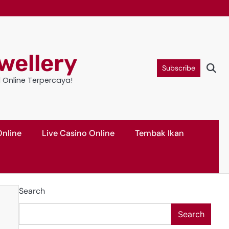
wellery
Subscribe
l Online Terpercaya!
Online
Live Casino Online
Tembak Ikan
Search
Search