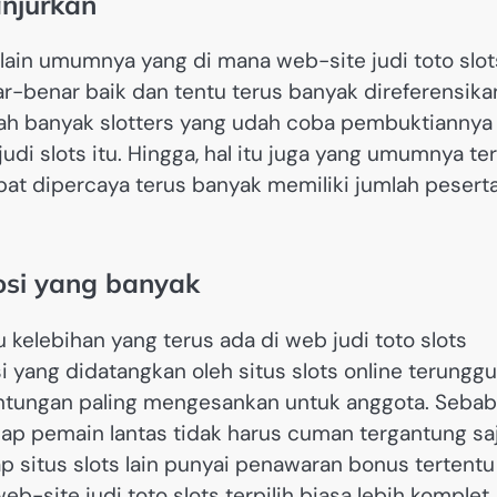
anjurkan
 lain umumnya yang di mana web-site judi toto slot
r-benar baik dan tentu terus banyak direferensika
elah banyak slotters yang udah coba pembuktiannya
judi slots itu. Hingga, hal itu juga yang umumnya te
apat dipercaya terus banyak memiliki jumlah pesert
osi yang banyak
 kelebihan yang terus ada di web judi toto slots
 yang didatangkan oleh situs slots online terunggu
tungan paling mengesankan untuk anggota. Sebab
ap pemain lantas tidak harus cuman tergantung sa
 situs slots lain punyai penawaran bonus tertentu
b-site judi toto slots terpilih biasa lebih komplet