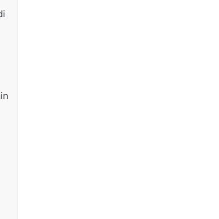
di
in