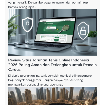
yang menarik. Dengan berbagai turnamen dan pemain top,
banyak orang ingin…
Review Situs Taruhan Tenis Online Indonesia
2026 Paling Aman dan Terlengkap untuk Pemain
Cerdas
Di dunia taruhan online, tenis semakin menjadi pilihan populer
bagi banyak penggemar. Dengan banyaknya situs yang
menawarkan berbagai layanan, penting…