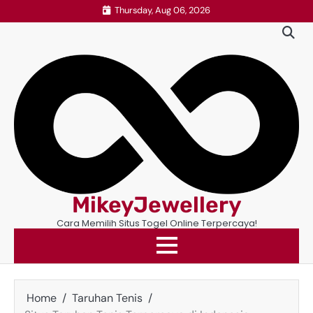
Skip
Thursday, Aug 06, 2026
to
content
MikeyJewellery
Cara Memilih Situs Togel Online Terpercaya!
Home
Taruhan Tenis