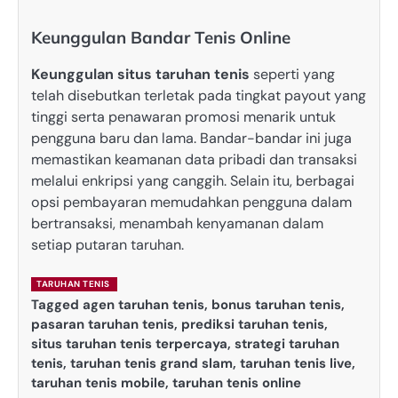
Keunggulan Bandar Tenis Online
Keunggulan situs taruhan tenis
seperti yang
telah disebutkan terletak pada tingkat payout yang
tinggi serta penawaran promosi menarik untuk
pengguna baru dan lama. Bandar-bandar ini juga
memastikan keamanan data pribadi dan transaksi
melalui enkripsi yang canggih. Selain itu, berbagai
opsi pembayaran memudahkan pengguna dalam
bertransaksi, menambah kenyamanan dalam
setiap putaran taruhan.
TARUHAN TENIS
Tagged
agen taruhan tenis
,
bonus taruhan tenis
,
pasaran taruhan tenis
,
prediksi taruhan tenis
,
situs taruhan tenis terpercaya
,
strategi taruhan
tenis
,
taruhan tenis grand slam
,
taruhan tenis live
,
taruhan tenis mobile
,
taruhan tenis online