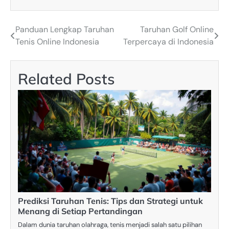
Panduan Lengkap Taruhan
Taruhan Golf Online
Post
Tenis Online Indonesia
Terpercaya di Indonesia
navigation
Related Posts
Prediksi Taruhan Tenis: Tips dan Strategi untuk
Menang di Setiap Pertandingan
Dalam dunia taruhan olahraga, tenis menjadi salah satu pilihan