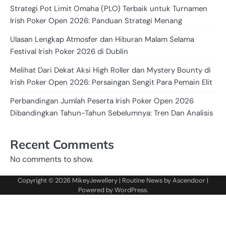
Strategi Pot Limit Omaha (PLO) Terbaik untuk Turnamen
Irish Poker Open 2026: Panduan Strategi Menang
Ulasan Lengkap Atmosfer dan Hiburan Malam Selama
Festival Irish Poker 2026 di Dublin
Melihat Dari Dekat Aksi High Roller dan Mystery Bounty di
Irish Poker Open 2026: Persaingan Sengit Para Pemain Elit
Perbandingan Jumlah Peserta Irish Poker Open 2026
Dibandingkan Tahun-Tahun Sebelumnya: Tren Dan Analisis
Recent Comments
No comments to show.
Copyright © 2026
MikeyJewellery
| Routine News by
Ascendoor
|
Powered by
WordPress
.