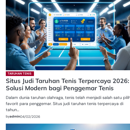
TARUHAN TENIS
Situs Judi Taruhan Tenis Terpercaya 2026:
Solusi Modern bagi Penggemar Tenis
Dalam dunia taruhan olahraga, tenis telah menjadi salah satu pili
favorit para penggemar. Situs judi taruhan tenis terpercaya di
tahun…
by
admin
04/02/2026