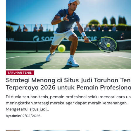
TARUHAN TENIS
Strategi Menang di Situs Judi Taruhan Ten
Terpercaya 2026 untuk Pemain Profesiona
Di dunia taruhan tenis, pemain profesional selalu mencari cara u
meningkatkan strategi mereka agar dapat meraih kemenangan.
Mengetahui situs judi…
by
admin
02/02/2026