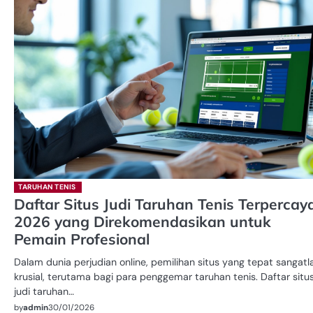
TARUHAN TENIS
Daftar Situs Judi Taruhan Tenis Terpercay
2026 yang Direkomendasikan untuk
Pemain Profesional
Dalam dunia perjudian online, pemilihan situs yang tepat sangatl
krusial, terutama bagi para penggemar taruhan tenis. Daftar situ
judi taruhan…
by
admin
30/01/2026