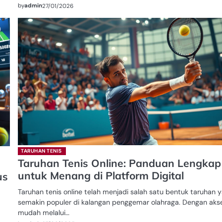
by
admin
27/01/2026
TARUHAN TENIS
Taruhan Tenis Online: Panduan Lengkap
untuk Menang di Platform Digital
us
Taruhan tenis online telah menjadi salah satu bentuk taruhan 
semakin populer di kalangan penggemar olahraga. Dengan aks
mudah melalui…