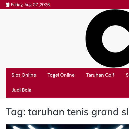
Skip
Friday, Aug 07, 2026
to
content
Slot Online
Togel Online
Taruhan Golf
S
Judi Bola
Tag:
taruhan tenis grand s