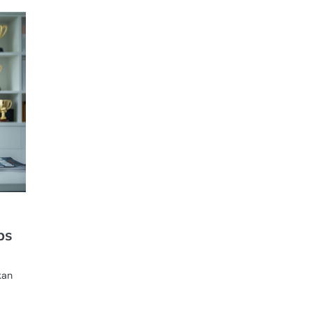
ps
kan