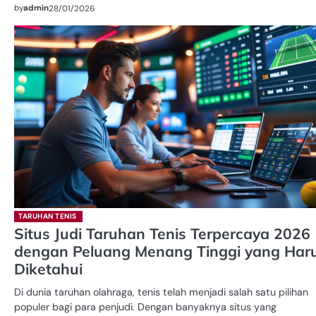
by
admin
28/01/2026
TARUHAN TENIS
Situs Judi Taruhan Tenis Terpercaya 2026
dengan Peluang Menang Tinggi yang Har
Diketahui
Di dunia taruhan olahraga, tenis telah menjadi salah satu pilihan
populer bagi para penjudi. Dengan banyaknya situs yang