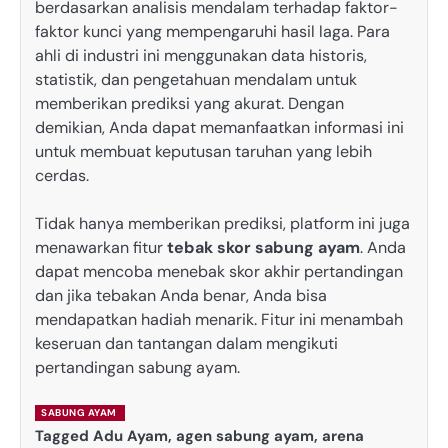
berdasarkan analisis mendalam terhadap faktor-
faktor kunci yang mempengaruhi hasil laga. Para
ahli di industri ini menggunakan data historis,
statistik, dan pengetahuan mendalam untuk
memberikan prediksi yang akurat. Dengan
demikian, Anda dapat memanfaatkan informasi ini
untuk membuat keputusan taruhan yang lebih
cerdas.
Tidak hanya memberikan prediksi, platform ini juga
menawarkan fitur
tebak skor sabung ayam
. Anda
dapat mencoba menebak skor akhir pertandingan
dan jika tebakan Anda benar, Anda bisa
mendapatkan hadiah menarik. Fitur ini menambah
keseruan dan tantangan dalam mengikuti
pertandingan sabung ayam.
SABUNG AYAM
Tagged
Adu Ayam
,
agen sabung ayam
,
arena