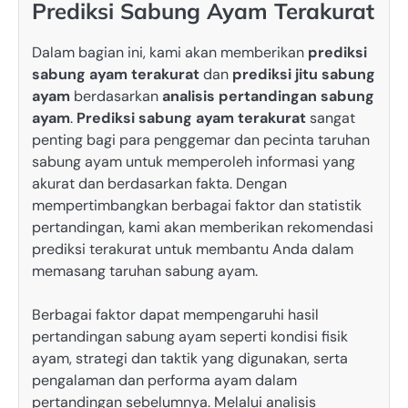
Prediksi Sabung Ayam Terakurat
Dalam bagian ini, kami akan memberikan
prediksi
sabung ayam terakurat
dan
prediksi jitu sabung
ayam
berdasarkan
analisis pertandingan sabung
ayam
.
Prediksi sabung ayam terakurat
sangat
penting bagi para penggemar dan pecinta taruhan
sabung ayam untuk memperoleh informasi yang
akurat dan berdasarkan fakta. Dengan
mempertimbangkan berbagai faktor dan statistik
pertandingan, kami akan memberikan rekomendasi
prediksi terakurat untuk membantu Anda dalam
memasang taruhan sabung ayam.
Berbagai faktor dapat mempengaruhi hasil
pertandingan sabung ayam seperti kondisi fisik
ayam, strategi dan taktik yang digunakan, serta
pengalaman dan performa ayam dalam
pertandingan sebelumnya. Melalui analisis