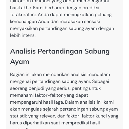
faktor-faktor kunci yang dapat mempengaruhi
hasil akhir. Kami berharap dengan prediksi
terakurat ini, Anda dapat meningkatkan peluang
kemenangan Anda dan merasakan sensasi
menyaksikan pertandingan sabung ayam dengan
lebih intens.
Analisis Pertandingan Sabung
Ayam
Bagian ini akan memberikan analisis mendalam
mengenai pertandingan sabung ayam. Sebagai
seorang penjudi yang serius, penting untuk
memahami faktor-faktor yang dapat
mempengaruhi hasil laga. Dalam analisis ini, kami
akan mengulas sejarah pertandingan sabung ayam,
statistik yang relevan, dan faktor-faktor kunci yang
harus diperhatikan saat memprediksi hasil