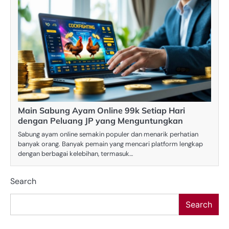
Main Sabung Ayam Online 99k Setiap Hari
dengan Peluang JP yang Menguntungkan
Sabung ayam online semakin populer dan menarik perhatian
banyak orang. Banyak pemain yang mencari platform lengkap
dengan berbagai kelebihan, termasuk…
Search
Search