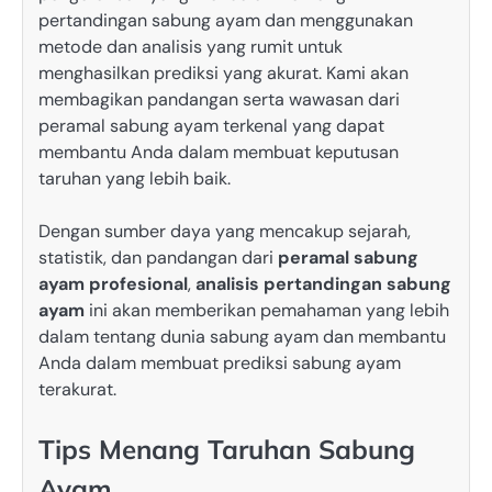
pertandingan sabung ayam dan menggunakan
metode dan analisis yang rumit untuk
menghasilkan prediksi yang akurat. Kami akan
membagikan pandangan serta wawasan dari
peramal sabung ayam terkenal yang dapat
membantu Anda dalam membuat keputusan
taruhan yang lebih baik.
Dengan sumber daya yang mencakup sejarah,
statistik, dan pandangan dari
peramal sabung
ayam profesional
,
analisis pertandingan sabung
ayam
ini akan memberikan pemahaman yang lebih
dalam tentang dunia sabung ayam dan membantu
Anda dalam membuat prediksi sabung ayam
terakurat.
Tips Menang Taruhan Sabung
Ayam