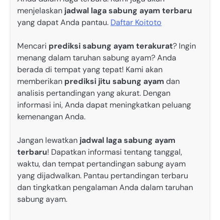
menjelaskan
jadwal laga sabung ayam terbaru
yang dapat Anda pantau.
Daftar Koitoto
Mencari
prediksi sabung ayam terakurat
? Ingin
menang dalam taruhan sabung ayam? Anda
berada di tempat yang tepat! Kami akan
memberikan
prediksi jitu sabung ayam
dan
analisis pertandingan yang akurat. Dengan
informasi ini, Anda dapat meningkatkan peluang
kemenangan Anda.
Jangan lewatkan
jadwal laga sabung ayam
terbaru
! Dapatkan informasi tentang tanggal,
waktu, dan tempat pertandingan sabung ayam
yang dijadwalkan. Pantau pertandingan terbaru
dan tingkatkan pengalaman Anda dalam taruhan
sabung ayam.