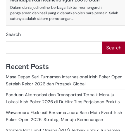
Dalam dunia judi online, berbagai faktor memengaruhi
pengalaman dan hasil yang didapatkan oleh para pemain. Salah
satunya adalah sistem pemotongan…
Search
Search
Recent Posts
Masa Depan Seri Turnamen Internasional Irish Poker Open
Setelah Rekor 2026 dan Prospek Global
Panduan Akomodasi dan Transportasi Terbaik Menuju
Lokasi Irish Poker 2026 di Dublin: Tips Perjalanan Praktis
Wawancara Eksklusif Bersama Juara Baru Main Event Irish
Poker Open 2026: Strategi Menuju Kemenangan
Strategi Pot Limit Omaha (PLO) Terbaik untuk Turnamen