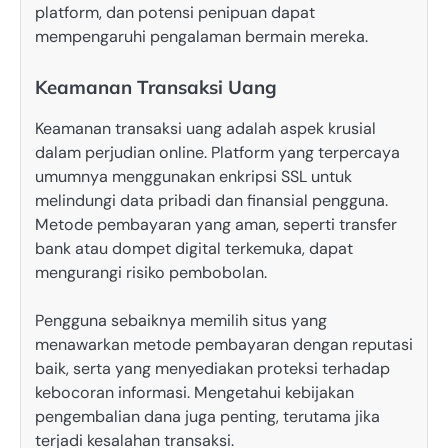
platform, dan potensi penipuan dapat
mempengaruhi pengalaman bermain mereka.
Keamanan Transaksi Uang
Keamanan transaksi uang adalah aspek krusial
dalam perjudian online. Platform yang terpercaya
umumnya menggunakan enkripsi SSL untuk
melindungi data pribadi dan finansial pengguna.
Metode pembayaran yang aman, seperti transfer
bank atau dompet digital terkemuka, dapat
mengurangi risiko pembobolan.
Pengguna sebaiknya memilih situs yang
menawarkan metode pembayaran dengan reputasi
baik, serta yang menyediakan proteksi terhadap
kebocoran informasi. Mengetahui kebijakan
pengembalian dana juga penting, terutama jika
terjadi kesalahan transaksi.