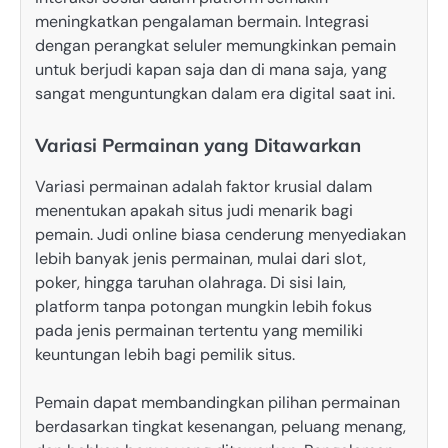
meningkatkan pengalaman bermain. Integrasi
dengan perangkat seluler memungkinkan pemain
untuk berjudi kapan saja dan di mana saja, yang
sangat menguntungkan dalam era digital saat ini.
Variasi Permainan yang Ditawarkan
Variasi permainan adalah faktor krusial dalam
menentukan apakah situs judi menarik bagi
pemain. Judi online biasa cenderung menyediakan
lebih banyak jenis permainan, mulai dari slot,
poker, hingga taruhan olahraga. Di sisi lain,
platform tanpa potongan mungkin lebih fokus
pada jenis permainan tertentu yang memiliki
keuntungan lebih bagi pemilik situs.
Pemain dapat membandingkan pilihan permainan
berdasarkan tingkat kesenangan, peluang menang,