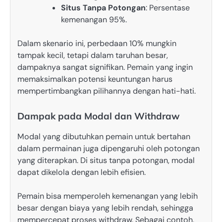
Situs Tanpa Potongan
: Persentase
kemenangan 95%.
Dalam skenario ini, perbedaan 10% mungkin
tampak kecil, tetapi dalam taruhan besar,
dampaknya sangat signifikan. Pemain yang ingin
memaksimalkan potensi keuntungan harus
mempertimbangkan pilihannya dengan hati-hati.
Dampak pada Modal dan Withdraw
Modal yang dibutuhkan pemain untuk bertahan
dalam permainan juga dipengaruhi oleh potongan
yang diterapkan. Di situs tanpa potongan, modal
dapat dikelola dengan lebih efisien.
Pemain bisa memperoleh kemenangan yang lebih
besar dengan biaya yang lebih rendah, sehingga
mempercepat proses withdraw. Sebagai contoh,