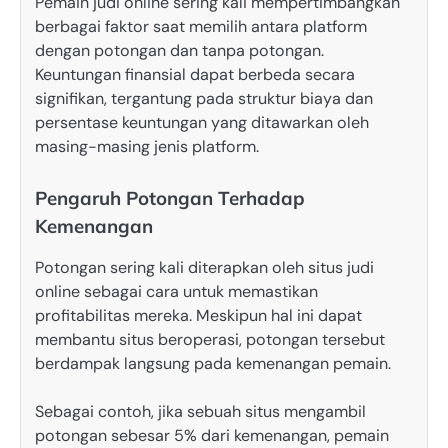
Pemain judi online sering kali mempertimbangkan
berbagai faktor saat memilih antara platform
dengan potongan dan tanpa potongan.
Keuntungan finansial dapat berbeda secara
signifikan, tergantung pada struktur biaya dan
persentase keuntungan yang ditawarkan oleh
masing-masing jenis platform.
Pengaruh Potongan Terhadap
Kemenangan
Potongan sering kali diterapkan oleh situs judi
online sebagai cara untuk memastikan
profitabilitas mereka. Meskipun hal ini dapat
membantu situs beroperasi, potongan tersebut
berdampak langsung pada kemenangan pemain.
Sebagai contoh, jika sebuah situs mengambil
potongan sebesar 5% dari kemenangan, pemain