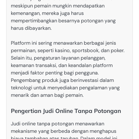
meskipun pemain mungkin mendapatkan
kemenangan, mereka juga harus
mempertimbangkan besarnya potongan yang
harus dibayarkan.
Platform ini sering menawarkan berbagai jenis
permainan, seperti kasino, sportsbook, dan poker.
Selain itu, pengaturan layanan pelanggan,
keamanan transaksi, dan keandalan platform
menjadi faktor penting bagi pengguna.
Pengembang produk juga berinvestasi dalam
teknologi untuk menyediakan pengalaman yang
menarik dan aman bagi pemain.
Pengertian Judi Online Tanpa Potongan
Judi online tanpa potongan menawarkan
mekanisme yang berbeda dengan menghapus
biaya tambahan atas taruhan. Dalam model ini,