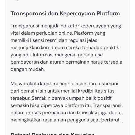
Transparansi dan Kepercayaan Platform
Transparansi menjadi indikator kepercayaan yang
vital dalam perjudian online. Platform yang
memiliki lisensi resmi dan regulasi jelas
menunjukkan komitmen mereka terhadap praktik
yang adil. Informasi mengenai persentase
pembayaran dan aturan permainan harus tersedia
dengan mudah.
Masyarakat dapat mencari ulasan dan testimoni
dari pemain lain untuk menilai kredibilitas situs
tersebut. Semakin banyak umpan balik positif,
semakin bisa dipercaya platform itu. Transparansi
dalam proses permainan dan transaksi juga dapat
meningkatkan rasa aman pengguna saat bertaruh.
Potensi Penipuan dan Kerugian