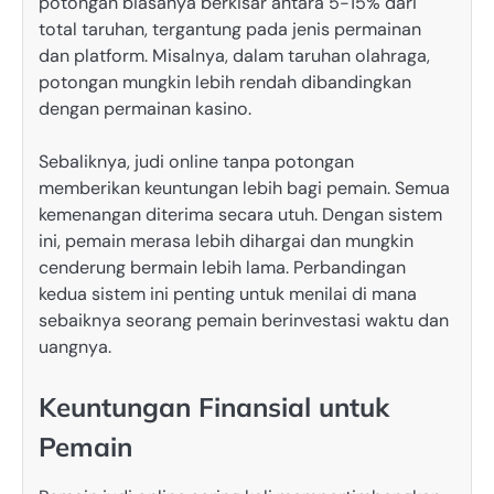
potongan biasanya berkisar antara 5-15% dari
total taruhan, tergantung pada jenis permainan
dan platform. Misalnya, dalam taruhan olahraga,
potongan mungkin lebih rendah dibandingkan
dengan permainan kasino.
Sebaliknya, judi online tanpa potongan
memberikan keuntungan lebih bagi pemain. Semua
kemenangan diterima secara utuh. Dengan sistem
ini, pemain merasa lebih dihargai dan mungkin
cenderung bermain lebih lama. Perbandingan
kedua sistem ini penting untuk menilai di mana
sebaiknya seorang pemain berinvestasi waktu dan
uangnya.
Keuntungan Finansial untuk
Pemain